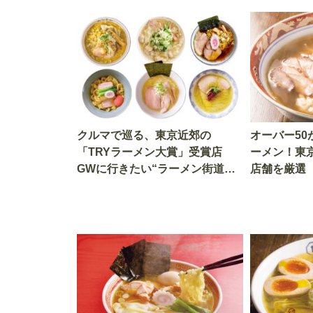
クルマで巡る、東京近郊の
オーバー5
「TRYラーメン大賞」受賞店
ーメン！東
GWに行きたい“ラーメン街道ま
店舗を厳選
んぷく旅”4選