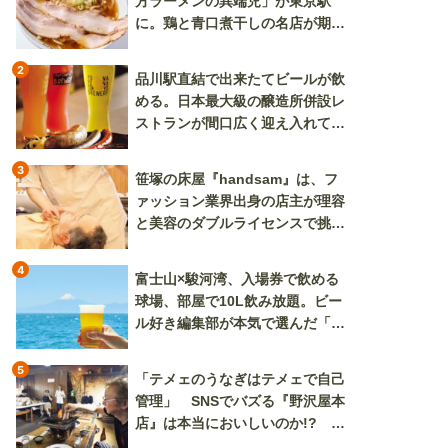
方ラーメンの異端児」が東京駅
に。鶏と青口煮干しの名店が期間
限定で登場
2
品川駅直結で出来たてビールが飲
める。日本最大級の醸造所併設レ
ストランが間口広く迎え入れてく
れる
3
笹塚の床屋『handsam』は、フ
ァッション業界出身の店主が理容
と美容のダブルライセンスで挑む
新しいカルチャー発信基地
4
富士山×駿河湾、入場券で飲める
球場、部屋で10L飲み放題。ビー
ル好き編集部が本気で選んだ「ビ
ール旅」
5
「テメェのうなぎはテメェで自己
管理」 SNSでバズる『野沢屋本
店』は本当においしいのか!? い
ざ実食調査