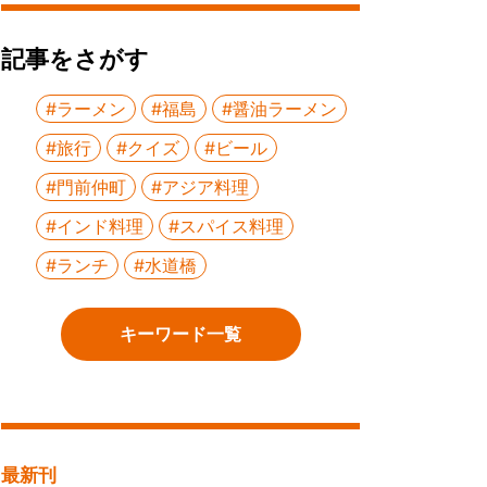
記事をさがす
#ラーメン
#福島
#醤油ラーメン
#旅行
#クイズ
#ビール
#門前仲町
#アジア料理
#インド料理
#スパイス料理
#ランチ
#水道橋
キーワード一覧
最新刊