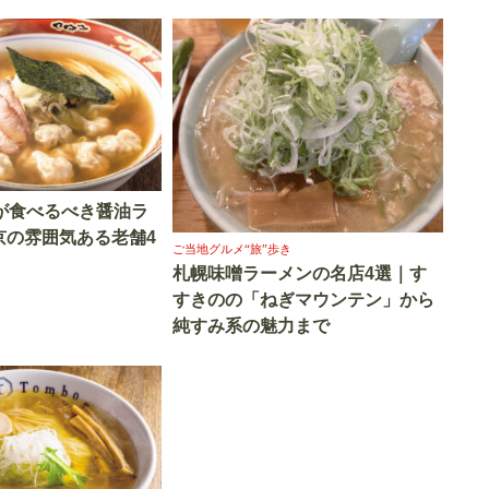
0が食べるべき醤油ラ
京の雰囲気ある老舗4
ご当地グルメ“旅”歩き
札幌味噌ラーメンの名店4選｜す
すきのの「ねぎマウンテン」から
純すみ系の魅力まで