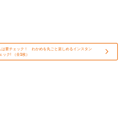
人は要チェック！ わかめを丸ごと楽しめるインスタン
ェック! （全
1
枚）