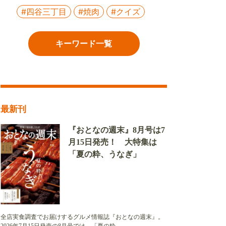
#四谷三丁目
#焼肉
#クイズ
キーワード一覧
最新刊
『おとなの週末』8月号は7
月15日発売！ 大特集は
「夏の粋、うなぎ」
全店実食調査でお届けするグルメ情報誌『おとなの週末』。