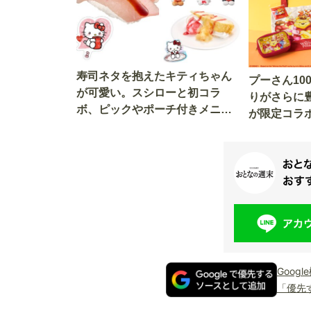
寿司ネタを抱えたキティちゃん
プーさん10
が可愛い。スシローと初コラ
りがさらに
ボ、ピックやポーチ付きメニュ
が限定コラ
ーが登場
トも仲間入
Goog
「優先