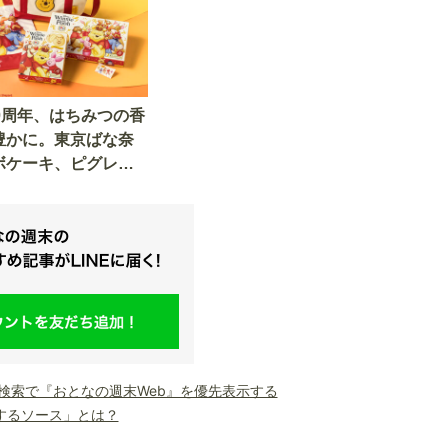
0周年、はちみつの香
豊かに。東京ばな奈
ボケーキ、ピグレッ
り
le検索で『おとなの週末Web』を優先表示する
するソース」とは？