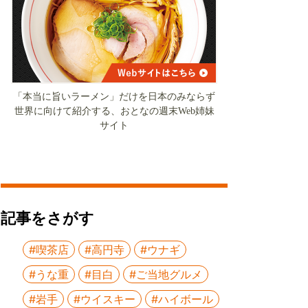
「本当に旨いラーメン」だけを日本のみならず
世界に向けて紹介する、おとなの週末Web姉妹
サイト
記事をさがす
#喫茶店
#高円寺
#ウナギ
#うな重
#目白
#ご当地グルメ
#岩手
#ウイスキー
#ハイボール