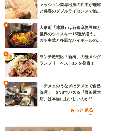
ァッション業界出身の店主が理容
と美容のダブルライセンスで挑む
新しいカルチャー発信基地
4
人形町『味源』は石鍋麻婆豆腐と
世界のウイスキー15種が揃う。
ガチ中華と多彩なハイボールの組
み合わせを楽しめる
5
ランチ激戦区「新橋」の昼メシグ
ランプリ！ベスト15 を発表！
6
「テメェのうなぎはテメェで自己
管理」 SNSでバズる『野沢屋本
店』は本当においしいのか!? い
ざ実食調査
もっと見る