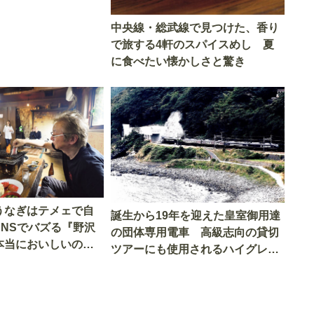
中央線・総武線で見つけた、香り
で旅する4軒のスパイスめし 夏
に食べたい懐かしさと驚き
うなぎはテメェで自
誕生から19年を迎えた皇室御用達
SNSでバズる『野沢
の団体専用電車 高級志向の貸切
本当においしいの
ツアーにも使用されるハイグレー
実食調査
ド電車とは