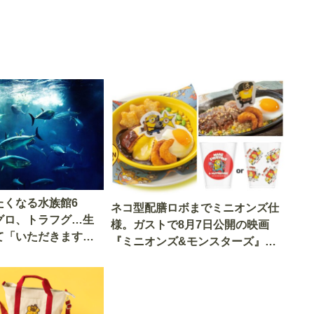
たくなる水族館6
ネコ型配膳ロボまでミニオンズ仕
グロ、トラフグ…生
様。ガストで8月7日公開の映画
て「いただきます」
『ミニオンズ&モンスターズ』の
世界を体験