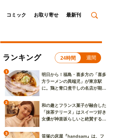
コミック
お取り寄せ
最新刊
ランキング
週間
24時間
1
明日から！福島・喜多方の「喜多
方ラーメンの異端児」が東京駅
に。鶏と青口煮干しの名店が期間
限定で登場
2
和の趣とフランス菓子が融合した
「抹茶テリーヌ」はスイーツ好き
女優が神楽坂らしいと絶賛する逸
品
3
笹塚の床屋『handsam』は、フ