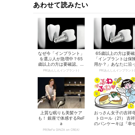
あわせて読みたい
なぜ今「インプラント」
65歳以上の方は要確
を選ぶ人が急増中？65
「インプラントは保
歳以上の方は要確認。抜
用か？」あなたに沿
けた歯の放置は...
治療法や費用を...
PR(あんしんインプラント)
PR(あんしんインプラント
上質な眠りも美髪ケア
おっさん女子の吉祥
も！ 銀座で体感するReF
トロール（21） 吉
a
のパンケーキは『幸
vs.『奇跡...
PR(ReFa GINZA on CREA)