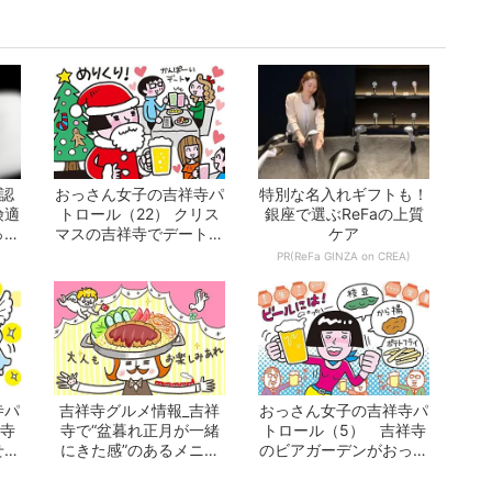
認
おっさん女子の吉祥寺パ
特別な名入れギフトも！
険適
トロール（22） クリス
銀座で選ぶReFaの上質
った
マスの吉祥寺でデートす
ケア
るなら、たぶ...
)
PR(ReFa GINZA on CREA)
寺パ
吉祥寺グルメ情報_吉祥
おっさん女子の吉祥寺パ
祥寺
寺で“盆暮れ正月が一緒
トロール（5） 吉祥寺
せ』
にきた感”のあるメニュ
のビアガーデンがおっさ
ーの件／おっさ...
んに優しくない...