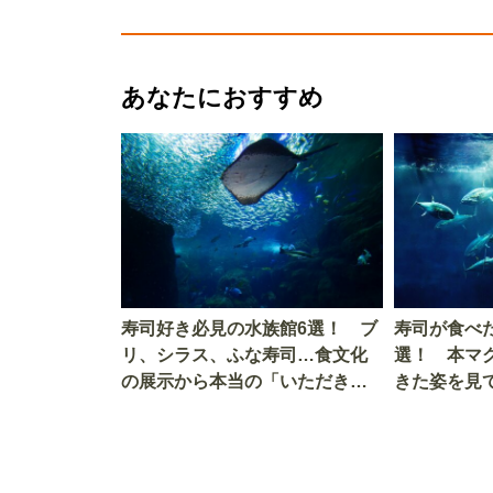
あなたにおすすめ
寿司好き必見の水族館6選！ ブ
寿司が食べ
リ、シラス、ふな寿司…食文化
選！ 本マ
の展示から本当の「いただきま
きた姿を見
す」を知る
を考える