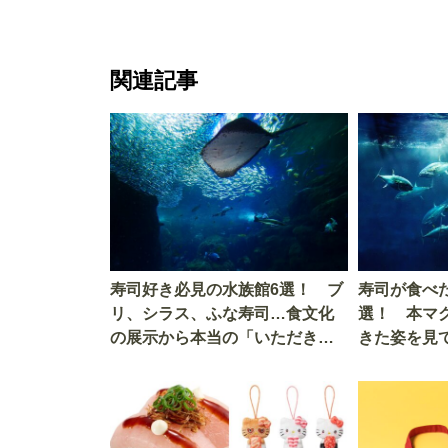
関連記事
寿司好き必見の水族館6選！ ブ
寿司が食べ
リ、シラス、ふな寿司…食文化
選！ 本マ
の展示から本当の「いただきま
きた姿を見
す」を知る
を考える