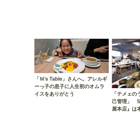
「Ｍ’s Table」さんへ。アレルギ
ーっ子の息子に人生初のオムラ
イスをありがとう
「テメェの
己管理」 
屋本店』は
か!? いざ