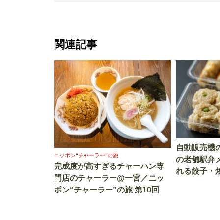
関連記事
自動販売機
ニッポン“チャーラー”の旅
の老舗駅弁
完成度が高すぎるチャーハン専
れる餃子・
門店のチャーラー@一宮／ニッ
した理由
ポン“チャーラー”の旅 第10回