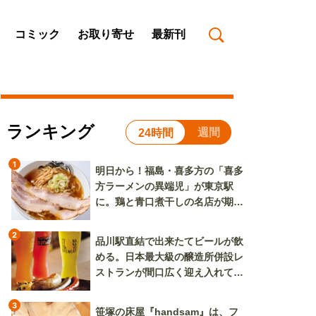
コミック
お取り寄せ
最新刊
ランキング
週間
24時間
1
明日から！福島・喜多方の「喜多
方ラーメンの異端児」が東京駅
に。鶏と青口煮干しの名店が期間
限定で登場
2
品川駅直結で出来たてビールが飲
める。日本最大級の醸造所併設レ
ストランが間口広く迎え入れてく
れる
3
笹塚の床屋『handsam』は、フ