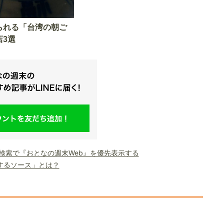
られる「台湾の朝ご
店3選
le検索で『おとなの週末Web』を優先表示する
するソース」とは？