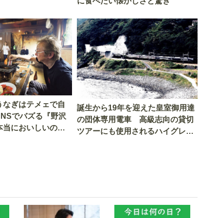
に食べたい懐かしさと驚き
うなぎはテメェで自
誕生から19年を迎えた皇室御用達
SNSでバズる『野沢
の団体専用電車 高級志向の貸切
本当においしいの
ツアーにも使用されるハイグレー
実食調査
ド電車とは