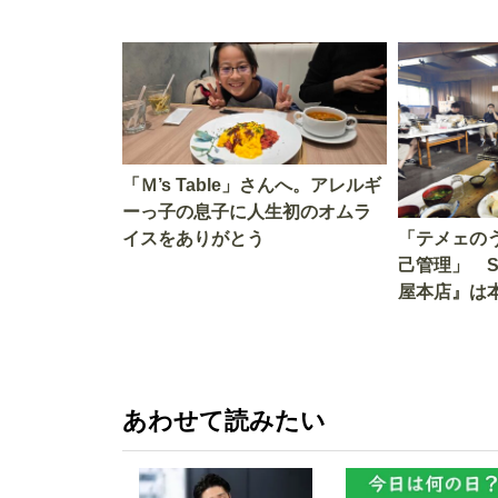
「Ｍ’s Table」さんへ。アレルギ
ーっ子の息子に人生初のオムラ
イスをありがとう
「テメェの
己管理」 
屋本店』は
か!? いざ
あわせて読みたい