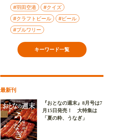
#羽田空港
#クイズ
#クラフトビール
#ビール
#ブルワリー
キーワード一覧
最新刊
『おとなの週末』8月号は7
月15日発売！ 大特集は
「夏の粋、うなぎ」