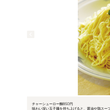
チャーシューロー麵850円
味わい深い玉子麺を持ち上げると、醤油や鶏スー