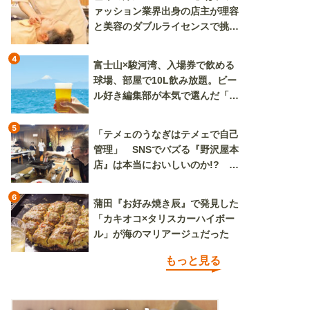
ァッション業界出身の店主が理容
と美容のダブルライセンスで挑む
新しいカルチャー発信基地
4
富士山×駿河湾、入場券で飲める
球場、部屋で10L飲み放題。ビー
ル好き編集部が本気で選んだ「ビ
ール旅」
5
「テメェのうなぎはテメェで自己
管理」 SNSでバズる『野沢屋本
店』は本当においしいのか!? い
ざ実食調査
6
蒲田『お好み焼き辰』で発見した
「カキオコ×タリスカーハイボー
ル」が海のマリアージュだった
もっと見る