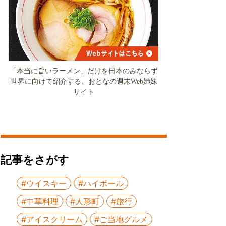
「本当に旨いラーメン」だけを日本のみならず
世界に向けて紹介する、おとなの週末Web姉妹
サイト
記事をさがす
#ウイスキー
#ハイボール
#中華料理
#人形町
#旅行
#アイスクリーム
#ご当地グルメ