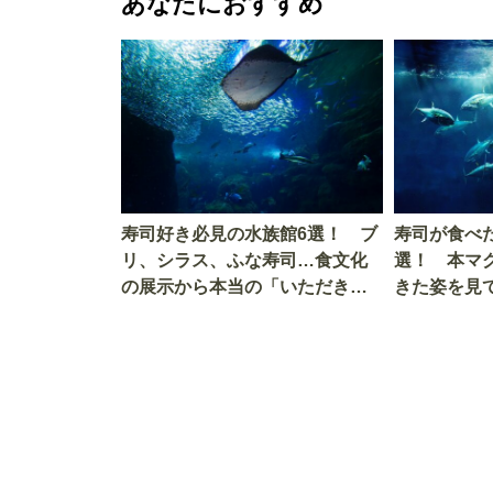
あなたにおすすめ
寿司好き必見の水族館6選！ ブ
寿司が食べ
リ、シラス、ふな寿司…食文化
選！ 本マ
の展示から本当の「いただきま
きた姿を見
す」を知る
を考える