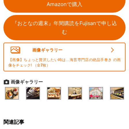
Amazonで購入
『おとなの週末』年間購読をFujisanで申し込
む
画像ギャラリー
【画像】ちょっと贅沢したい時は…海苔専門店の絶品手巻き の画
像をチェック! （全
7
枚）
画像ギャラリー
関連記事