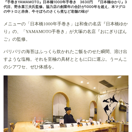
『手巻きYAMAMOTO』日本橋1000年手巻き 3630円 『日本橋ゆかり』3
代目、野永喜三夫氏監修。協力店の創業年の合計が1000年を超え、本マグロ
の中トロと赤身、牛そぼろのさくら煮など老舗の味が
メニューの「日本橋1000年手巻き」は和食の名店『日本橋ゆか
り』の、「YAMAMOTO手巻き」が大塚の名店『おにぎりぼん
ご』の監修。
パリパリの海苔はふっくら炊かれたご飯をのせた瞬間、溶け出
すような塩梅。それを至極の具材とともに口に運ぶ。うーんこ
のシアワセ、ぜひ体感を。