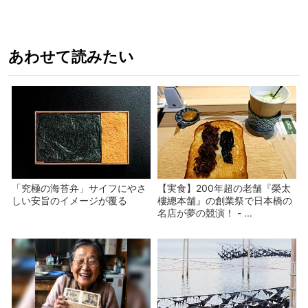
あわせて読みたい
「究極の海苔弁」サイフにやさ
【実食】200年超の老舗『榮太
しい安旨のイメージが覆る
樓總本舗』の創業祭で日本橋の
名店が夢の競演！ - ...