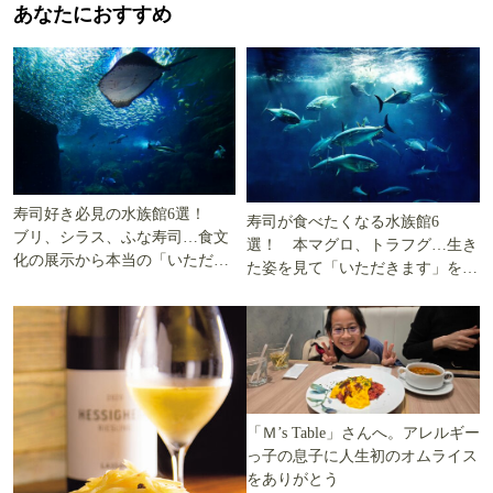
あなたにおすすめ
寿司好き必見の水族館6選！
寿司が食べたくなる水族館6
ブリ、シラス、ふな寿司…食文
選！ 本マグロ、トラフグ…生き
化の展示から本当の「いただき
た姿を見て「いただきます」を考
ます」を知る
える
「Ｍ’s Table」さんへ。アレルギー
っ子の息子に人生初のオムライス
をありがとう