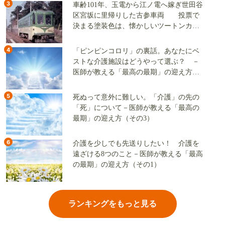
3
車齢101年、玉電から江ノ電へ嫁ぎ世田谷
区宮坂に里帰りした古参車両 投票で
決まる塗装色は、懐かしいツートンカラ
ーか、グリーン単色か
4
「ピンピンコロリ」の裏話。あなたにベ
ストな介護施設はどうやって選ぶ？ －
医師が教える「最高の最期」の迎え方
（その2）
5
死ぬって意外に難しい。「介護」の先の
「死」について－医師が教える「最高の
最期」の迎え方（その3）
6
介護を少しでも先送りしたい！ 介護を
遠ざける8つのこと－医師が教える「最高
の最期」の迎え方（その1）
ランキングをもっと見る