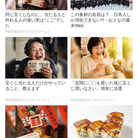
同じ宝くじなのに、当たる人と
この食材の名前は？ 日本人し
外れる人の違い実は“ここ”でし
か消化できない!? - おとなの週
た
末Web
PR(合同会社デジタルファーム )
宝くじ当たる人だけがやってい
「玄関に〇〇を置いた後に宝く
ること、教えます
じ買いなさい」簡単に当選
PR(合同会社デジタルファーム )
PR(合同会社デジタルファーム )