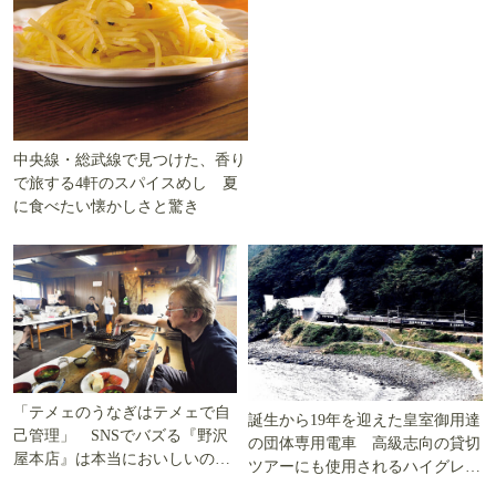
中央線・総武線で見つけた、香り
で旅する4軒のスパイスめし 夏
に食べたい懐かしさと驚き
「テメェのうなぎはテメェで自
誕生から19年を迎えた皇室御用達
己管理」 SNSでバズる『野沢
の団体専用電車 高級志向の貸切
屋本店』は本当においしいの
ツアーにも使用されるハイグレー
か!? いざ実食調査
ド電車とは