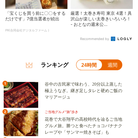
「宝くじを買う前に〇〇をする
厳選！太巻き寿司 東京 4選！具
だけです」7億当選者が続出
沢山が楽しい太巻きいろいろ！
- おとなの週末公...
PR(合同会社デジタルファーム )
Recommended by
ランキング
24時間
週間
1
谷中の古民家で味わう、20分以上蒸した
極上うなぎ。継ぎ足しタレと硬めご飯の
マリアージュ
2
ご当地グルメ“旅”歩き
花巻で大谷翔平の高校時代を辿るご当地
グルメ旅。勝つと食べたチョコバナナク
レープや「サンマー焼きそば」も