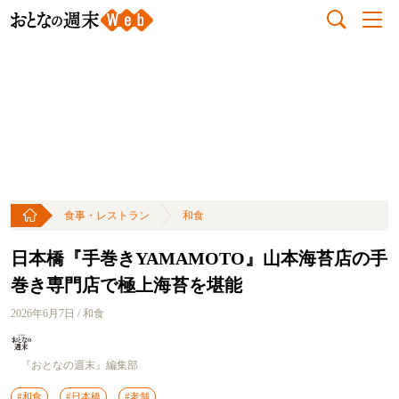
食事・レストラン
和食
日本橋『手巻きYAMAMOTO』山本海苔店の手
巻き専門店で極上海苔を堪能
2026年6月7日 / 和食
『おとなの週末』編集部
#和食
#日本橋
#老舗