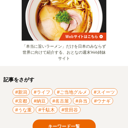
「本当に旨いラーメン」だけを日本のみならず
世界に向けて紹介する、おとなの週末Web姉妹
サイト
記事をさがす
#新潟
#ライフ
#ご当地グルメ
#スイーツ
#京都
#納豆
#名古屋
#弁当
#ウナギ
#うな重
#千駄木
#世田谷
キーワード一覧