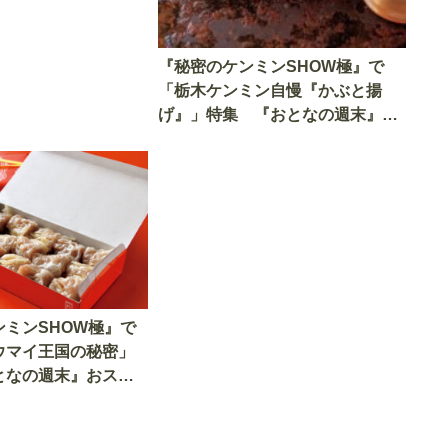
『秘密のケンミンSHOW極』で
「栃木ケンミン自慢『かぶと揚
げ』」特集 『おとなの週末』お
ススメの「唐揚げ」情報をご紹
介！
ンミンSHOW極』で
ウマイ王国の秘密」
となの週末』おスス
イ」情報をご紹介！