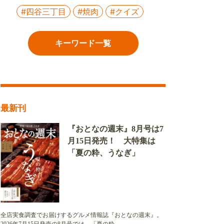
#四谷三丁目
#焼肉
#クイズ
キーワード一覧
最新刊
『おとなの週末』8月号は7
月15日発売！ 大特集は
「夏の粋、うなぎ」
全店実食調査でお届けするグルメ情報誌『おとなの週末』。