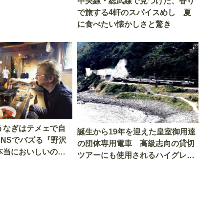
中央線・総武線で見つけた、香り
で旅する4軒のスパイスめし 夏
に食べたい懐かしさと驚き
うなぎはテメェで自
誕生から19年を迎えた皇室御用達
SNSでバズる『野沢
の団体専用電車 高級志向の貸切
本当においしいの
ツアーにも使用されるハイグレー
実食調査
ド電車とは