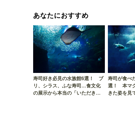
あなたにおすすめ
寿司好き必見の水族館6選！ ブ
寿司が食べ
リ、シラス、ふな寿司…食文化
選！ 本マ
の展示から本当の「いただきま
きた姿を見
す」を知る
を考える