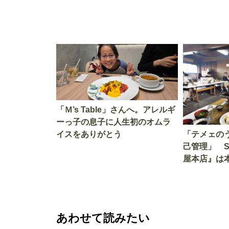
「Ｍ’s Table」さんへ。アレルギ
ーっ子の息子に人生初のオムラ
イスをありがとう
「テメェの
己管理」 
屋本店』は
か!? いざ
あわせて読みたい