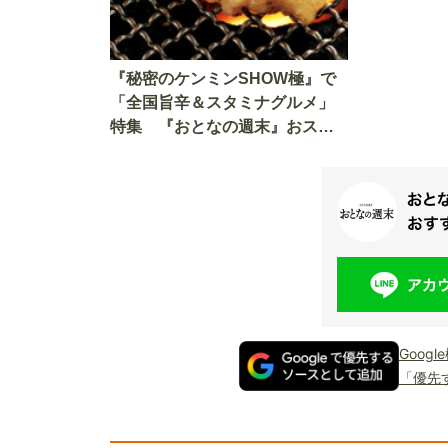
『秘密のケンミンSHOW極』で
「全国旨辛＆スタミナグルメ」
特集 『おとなの週末』おスス
メ「旨辛」＆「スタミナ」料理
情報をご紹介！
Goog
「優先