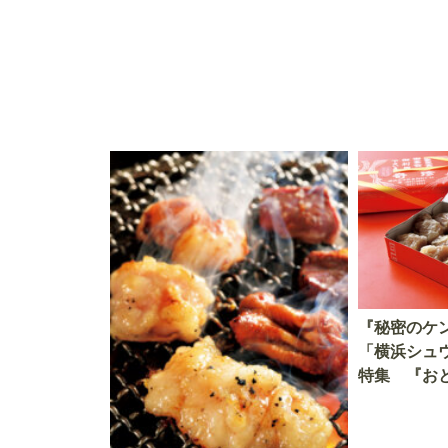
『秘密のケ
「横浜シュ
特集 『お
メ「シウマ