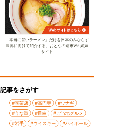
「本当に旨いラーメン」だけを日本のみならず
世界に向けて紹介する、おとなの週末Web姉妹
サイト
記事をさがす
#喫茶店
#高円寺
#ウナギ
#うな重
#目白
#ご当地グルメ
#岩手
#ウイスキー
#ハイボール