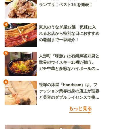
ランプリ！ベスト15 を発表！
4
東京のうなぎ屋12選 気軽に入
れるお店から特別な日におすすめ
の老舗まで一挙紹介！
5
人形町『味源』は石鍋麻婆豆腐と
世界のウイスキー15種が揃う。
ガチ中華と多彩なハイボールの組
み合わせを楽しめる
6
笹塚の床屋『handsam』は、フ
ァッション業界出身の店主が理容
と美容のダブルライセンスで挑む
新しいカルチャー発信基地
もっと見る