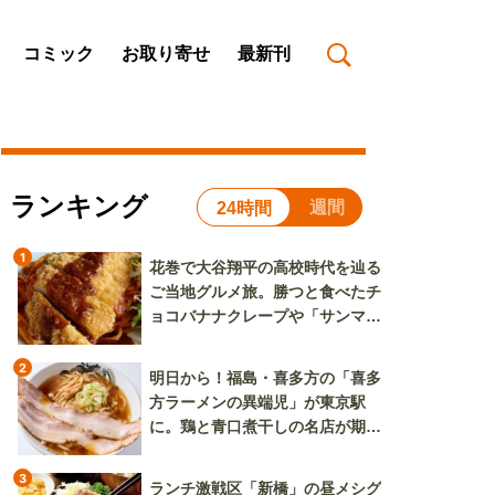
コミック
お取り寄せ
最新刊
ランキング
週間
24時間
1
花巻で大谷翔平の高校時代を辿る
ご当地グルメ旅。勝つと食べたチ
ョコバナナクレープや「サンマー
焼きそば」も
2
明日から！福島・喜多方の「喜多
方ラーメンの異端児」が東京駅
に。鶏と青口煮干しの名店が期間
限定で登場
3
ランチ激戦区「新橋」の昼メシグ