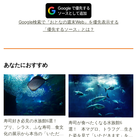
Google検索で『おとなの週末Web』を優先表示する
「優先するソース」とは？
あなたにおすすめ
寿司好き必見の水族館6選！
寿司が食べたくなる水族館6
ブリ、シラス、ふな寿司…食文
選！ 本マグロ、トラフグ…生き
化の展示から本当の「いただき
た姿を見て「いただきます」を考