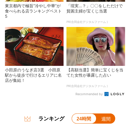
東京都内で極旨”冷やし中華”が
「現実…？」〇〇をしただけで
食べられる店ランキングベスト
貧困主婦が宝くじ当選
5
PR(合同会社デジタルファーム )
小田原のうなぎ店3選 小田原
【高額当選】簡単に宝くじを当
駅から徒歩で行けるエリアに名
てた女性が暴露した占い
店が集結！
PR(合同会社デジタルファーム )
Recommended by
ランキング
24時間
週間