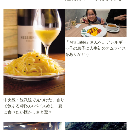
ます」を知る
える
「Ｍ’s Table」さんへ。アレルギー
っ子の息子に人生初のオムライス
をありがとう
中央線・総武線で見つけた、香り
で旅する4軒のスパイスめし 夏
に食べたい懐かしさと驚き