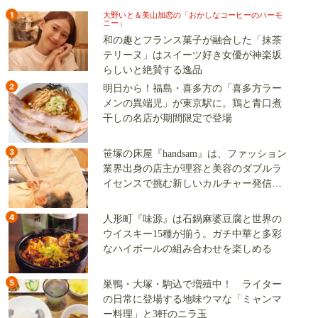
1
大野いと＆美山加恋の「おかしなコーヒーのハーモ
ニー」
和の趣とフランス菓子が融合した「抹茶
テリーヌ」はスイーツ好き女優が神楽坂
らしいと絶賛する逸品
2
明日から！福島・喜多方の「喜多方ラー
メンの異端児」が東京駅に。鶏と青口煮
干しの名店が期間限定で登場
3
笹塚の床屋『handsam』は、ファッション
業界出身の店主が理容と美容のダブルラ
イセンスで挑む新しいカルチャー発信基
地
4
人形町『味源』は石鍋麻婆豆腐と世界の
ウイスキー15種が揃う。ガチ中華と多彩
なハイボールの組み合わせを楽しめる
5
巣鴨・大塚・駒込で増殖中！ ライター
の日常に登場する地味ウマな「ミャンマ
ー料理」と3軒のニラ玉