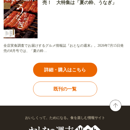
売！ 大特集は「夏の粋、うなぎ」
全店実食調査でお届けするグルメ情報誌『おとなの週末』。2026年7月15日発
売の8月号では、「夏の粋…
詳細・購入はこちら
既刊の一覧
おいしくって、ためになる。食を楽しむ情報サイト