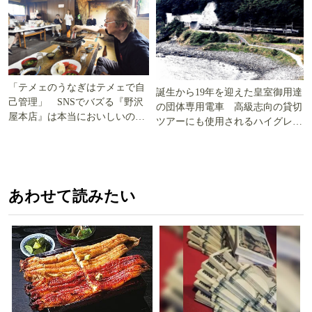
「テメェのうなぎはテメェで自
誕生から19年を迎えた皇室御用達
己管理」 SNSでバズる『野沢
の団体専用電車 高級志向の貸切
屋本店』は本当においしいの
ツアーにも使用されるハイグレー
か!? いざ実食調査
ド電車とは
あわせて読みたい