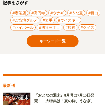
記事をさがす
#喫茶店
#高円寺
#ウナギ
#うな重
#目白
#ご当地グルメ
#岩手
#ウイスキー
#ハイボール
#四谷三丁目
#焼肉
#クイズ
キーワード一覧
最新刊
『おとなの週末』8月号は7月15日発
売！ 大特集は「夏の粋、うなぎ」