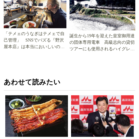
「テメェのうなぎはテメェで自
誕生から19年を迎えた皇室御用達
己管理」 SNSでバズる『野沢
の団体専用電車 高級志向の貸切
屋本店』は本当においしいの
ツアーにも使用されるハイグレー
か!? いざ実食調査
ド電車とは
あわせて読みたい