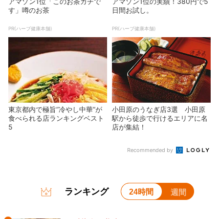
アマゾン1位「このお茶ガチで
アマゾン1位の実績！380円で5
す」噂のお茶
日間お試し。
PR(ハーブ健康本舗)
PR(ハーブ健康本舗)
東京都内で極旨”冷やし中華”が
小田原のうなぎ店3選 小田原
食べられる店ランキングベスト
駅から徒歩で行けるエリアに名
5
店が集結！
Recommended by
ランキング
24時間
週間