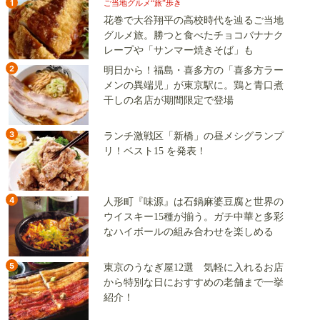
1
ご当地グルメ“旅”歩き
花巻で大谷翔平の高校時代を辿るご当地
グルメ旅。勝つと食べたチョコバナナク
レープや「サンマー焼きそば」も
2
明日から！福島・喜多方の「喜多方ラー
メンの異端児」が東京駅に。鶏と青口煮
干しの名店が期間限定で登場
3
ランチ激戦区「新橋」の昼メシグランプ
リ！ベスト15 を発表！
4
人形町『味源』は石鍋麻婆豆腐と世界の
ウイスキー15種が揃う。ガチ中華と多彩
なハイボールの組み合わせを楽しめる
5
東京のうなぎ屋12選 気軽に入れるお店
から特別な日におすすめの老舗まで一挙
紹介！