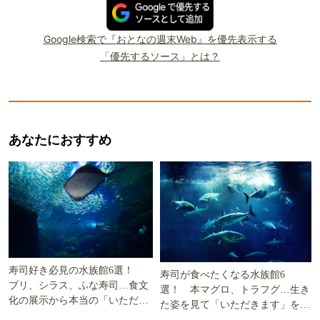
Google検索で『おとなの週末Web』を優先表示する
「優先するソース」とは？
あなたにおすすめ
寿司好き必見の水族館6選！
寿司が食べたくなる水族館6
ブリ、シラス、ふな寿司…食文
選！ 本マグロ、トラフグ…生き
化の展示から本当の「いただき
た姿を見て「いただきます」を考
ます」を知る
える