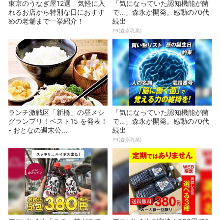
東京のうなぎ屋12選 気軽に入
「気になっていた認知機能が菌
れるお店から特別な日におすす
で…」森永が開発。感動の70代
めの老舗まで一挙紹介！
続出
PR(森永乳業)
ランチ激戦区「新橋」の昼メシ
「気になっていた認知機能が菌
グランプリ！ベスト15 を発表！
で…」森永が開発。感動の70代
- おとなの週末公...
続出
PR(森永乳業)