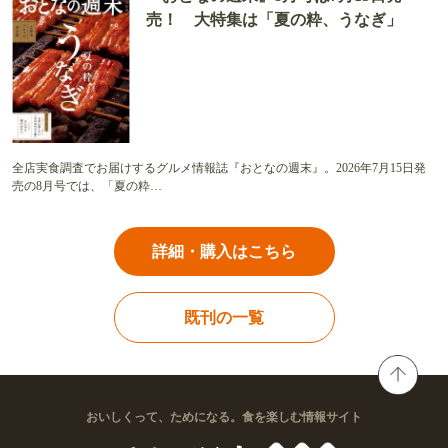
売！ 大特集は「夏の粋、うなぎ」
全店実食調査でお届けするグルメ情報誌『おとなの週末』。2026年7月15日発
売の8月号では、「夏の粋…
詳細・購入はこちら
既刊の一覧
おいしくって、ためになる。食を楽しむ情報サイト