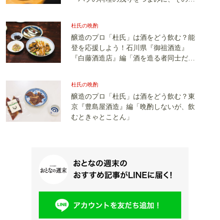
気になったビールを確認」
杜氏の晩酌
醸造のプロ「杜氏」は酒をどう飲む？能
登を応援しよう！石川県『御祖酒造』
『白藤酒造店』編「酒を造る者同士だか
ら分かち合えるかけがえのない時間」
杜氏の晩酌
醸造のプロ「杜氏」は酒をどう飲む？東
京『豊島屋酒造』編「晩酌しないが、飲
むときゃとことん」