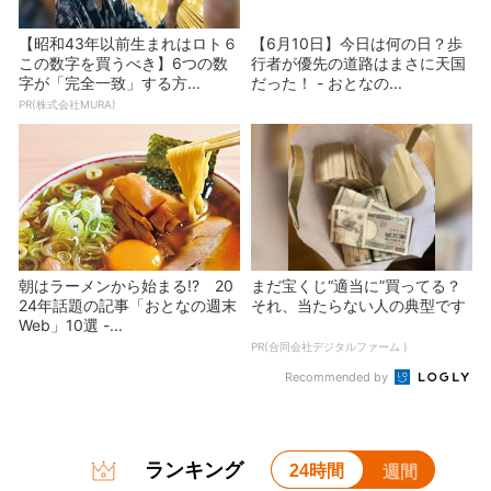
【昭和43年以前生まれはロト６
【6月10日】今日は何の日？歩
この数字を買うべき】6つの数
行者が優先の道路はまさに天国
字が「完全一致」する方...
だった！ - おとなの...
PR(株式会社MURA)
朝はラーメンから始まる!? 20
まだ宝くじ“適当に”買ってる？
24年話題の記事「おとなの週末
それ、当たらない人の典型です
Web」10選 -...
PR(合同会社デジタルファーム )
Recommended by
ランキング
24時間
週間