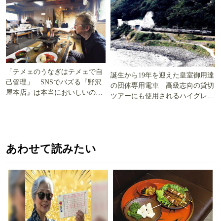
「テメェのうなぎはテメェで自
誕生から19年を迎えた皇室御用達
己管理」 SNSでバズる『野沢
の団体専用電車 高級志向の貸切
屋本店』は本当においしいの
ツアーにも使用されるハイグレー
か!? いざ実食調査
ド電車とは
あわせて読みたい