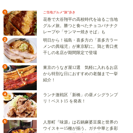
1
ご当地グルメ“旅”歩き
花巻で大谷翔平の高校時代を辿るご当地
グルメ旅。勝つと食べたチョコバナナク
レープや「サンマー焼きそば」も
2
明日から！福島・喜多方の「喜多方ラー
メンの異端児」が東京駅に。鶏と青口煮
干しの名店が期間限定で登場
3
東京のうなぎ屋12選 気軽に入れるお店
から特別な日におすすめの老舗まで一挙
紹介！
4
ランチ激戦区「新橋」の昼メシグランプ
リ！ベスト15 を発表！
5
人形町『味源』は石鍋麻婆豆腐と世界の
ウイスキー15種が揃う。ガチ中華と多彩