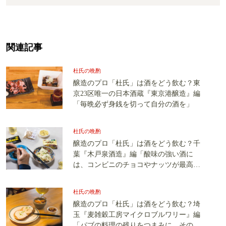
関連記事
杜氏の晩酌
醸造のプロ「杜氏」は酒をどう飲む？東
京23区唯一の日本酒蔵『東京港醸造』編
「毎晩必ず身銭を切って自分の酒を」
杜氏の晩酌
醸造のプロ「杜氏」は酒をどう飲む？千
葉『木戸泉酒造』編「酸味の強い酒に
は、コンビニのチョコやナッツが最高の
おつまみ」
杜氏の晩酌
醸造のプロ「杜氏」は酒をどう飲む？埼
玉『麦雑穀工房マイクロブルワリー』編
「パブの料理の残りをつまみに、その日