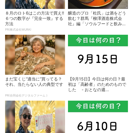
８月のロト6はこの方法で買え!!
醸造のプロ「杜氏」は酒をどう
６つの数字が『完全一致』する
飲む？群馬『柳澤酒造株式会
方法
社』編「ソウルフードと飲み...
PR(株式会社MURA)
まだ宝くじ“適当に”買ってる？
【9月15日】今日は何の日？最
それ、当たらない人の典型です
初は「高齢者」のためのもので
した - おとなの週...
PR(合同会社デジタルファーム )