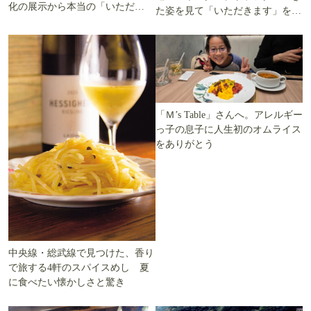
化の展示から本当の「いただき
た姿を見て「いただきます」を考
ます」を知る
える
「Ｍ’s Table」さんへ。アレルギー
っ子の息子に人生初のオムライス
をありがとう
中央線・総武線で見つけた、香り
で旅する4軒のスパイスめし 夏
に食べたい懐かしさと驚き