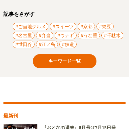
記事をさがす
#ご当地グルメ
#スイーツ
#京都
#納豆
#名古屋
#弁当
#ウナギ
#うな重
#千駄木
#世田谷
#江ノ島
#鉄道
キーワード一覧
最新刊
『おとなの週末』8月号は7月15日発