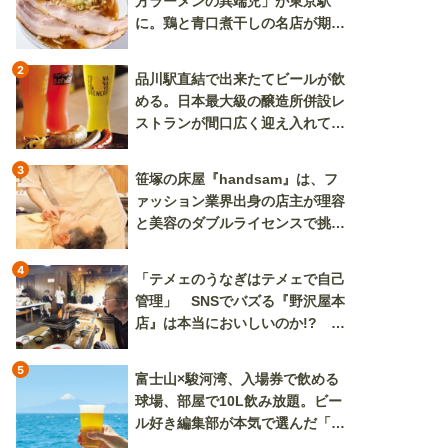
方ラーメンの異端児」が東京駅
に。鶏と青口煮干しの名店が期間
限定で登場
2
品川駅直結で出来たてビールが飲
める。日本最大級の醸造所併設レ
ストランが間口広く迎え入れてく
れる
3
笹塚の床屋『handsam』は、フ
ァッション業界出身の店主が理容
と美容のダブルライセンスで挑む
新しいカルチャー発信基地
4
「テメェのうなぎはテメェで自己
管理」 SNSでバズる『野沢屋本
店』は本当においしいのか!? い
ざ実食調査
5
富士山×駿河湾、入場券で飲める
球場、部屋で10L飲み放題。ビー
ル好き編集部が本気で選んだ「ビ
ール旅」