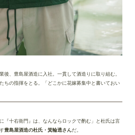
卒業後、豊島屋酒造に入社。一貫して酒造りに取り組む。
人たちの指揮をとる。「どこかに花嫁募集中と書いておい
に『十右衛門』は、なんならロックで酌む」と杜氏は言
す
豊島屋酒造の杜氏・箕輪透さん
だ。