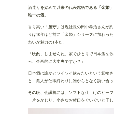
酒造りを始めて以来の代表銘柄である
「金婚」
唯一の酒
。
香り高い
「屋守」
は現社長の田中孝治さんが約
りは10年ほど前に「金婚」シリーズに加わっ
わいが魅力の1本だ。
「晩酌、しませんね。家でひとりで日本酒を飲
っ、企画的に大丈夫ですか？」
日本酒は誰かとワイワイ飲みたいという箕輪さ
と、蔵人が仕事終わりに誰からとなく誘い合っ
その晩、会議机には、ソフトな仕上げのビーフ
一片をかじり、小さなお猪口をぐいぐいと干し