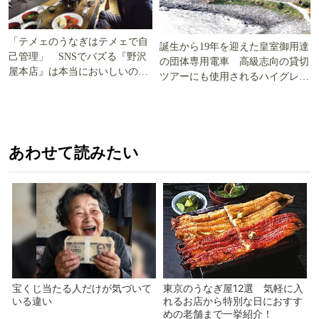
「テメェのうなぎはテメェで自
誕生から19年を迎えた皇室御用達
己管理」 SNSでバズる『野沢
の団体専用電車 高級志向の貸切
屋本店』は本当においしいの
ツアーにも使用されるハイグレー
か!? いざ実食調査
ド電車とは
あわせて読みたい
宝くじ当たる人だけが気づいて
東京のうなぎ屋12選 気軽に入
いる違い
れるお店から特別な日におすす
めの老舗まで一挙紹介！