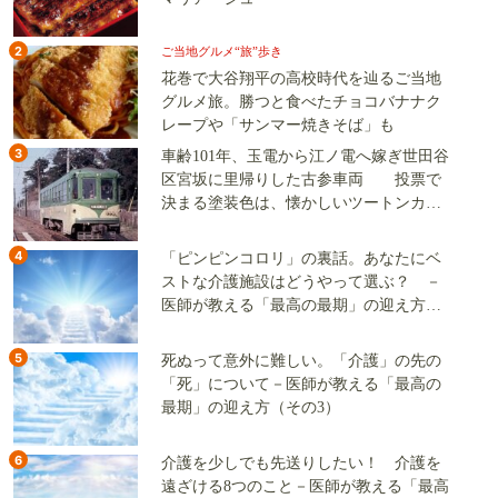
2
ご当地グルメ“旅”歩き
花巻で大谷翔平の高校時代を辿るご当地
グルメ旅。勝つと食べたチョコバナナク
レープや「サンマー焼きそば」も
3
車齢101年、玉電から江ノ電へ嫁ぎ世田谷
区宮坂に里帰りした古参車両 投票で
決まる塗装色は、懐かしいツートンカラ
ーか、グリーン単色か
4
「ピンピンコロリ」の裏話。あなたにベ
ストな介護施設はどうやって選ぶ？ －
医師が教える「最高の最期」の迎え方
（その2）
5
死ぬって意外に難しい。「介護」の先の
「死」について－医師が教える「最高の
最期」の迎え方（その3）
6
介護を少しでも先送りしたい！ 介護を
遠ざける8つのこと－医師が教える「最高