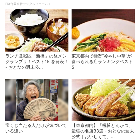
PR(合同会社デジタルファーム )
ランチ激戦区「新橋」の昼メシ
東京都内で極旨”冷やし中華”が
グランプリ！ベスト15 を発表！
食べられる店ランキングベスト
- おとなの週末公...
5
宝くじ当たる人だけが気づいて
【東京都内】「極旨とんかつ」
いる違い
最強の名店33選 - おとなの週末
公式｜おいしくて、...