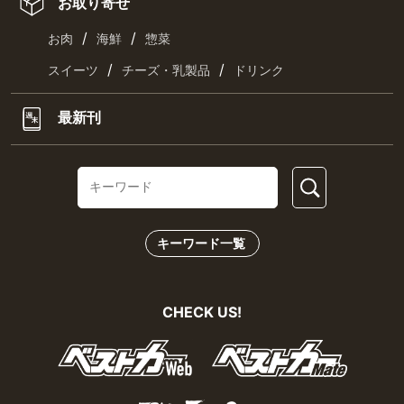
お取り寄せ
/
/
お肉
海鮮
惣菜
/
/
スイーツ
チーズ・乳製品
ドリンク
最新刊
キーワード一覧
CHECK US!