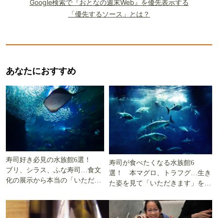
Google検索で『おとなの週末Web』を優先表示する
「優先するソース」とは？
あなたにおすすめ
寿司好き必見の水族館6選！
寿司が食べたくなる水族館6
ブリ、シラス、ふな寿司…食文
選！ 本マグロ、トラフグ…生き
化の展示から本当の「いただき
た姿を見て「いただきます」を考
ます」を知る
える