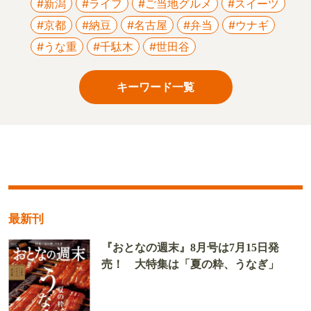
#新潟
#ライフ
#ご当地グルメ
#スイーツ
#京都
#納豆
#名古屋
#弁当
#ウナギ
#うな重
#千駄木
#世田谷
キーワード一覧
最新刊
『おとなの週末』8月号は7月15日発
売！ 大特集は「夏の粋、うなぎ」