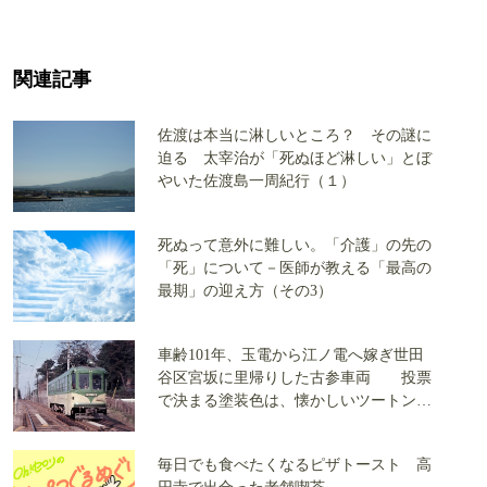
関連記事
佐渡は本当に淋しいところ？ その謎に
迫る 太宰治が「死ぬほど淋しい」とぼ
やいた佐渡島一周紀行（１）
死ぬって意外に難しい。「介護」の先の
「死」について－医師が教える「最高の
最期」の迎え方（その3）
車齢101年、玉電から江ノ電へ嫁ぎ世田
谷区宮坂に里帰りした古参車両 投票
で決まる塗装色は、懐かしいツートンカ
ラーか、グリーン単色か
毎日でも食べたくなるピザトースト 高