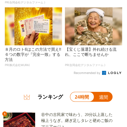
PR(合同会社デジタルファーム )
８月のロト6はこの方法で買え!!
【宝くじ落選】外れ続ける流
６つの数字が『完全一致』する
れ、ここで断ちませんか
方法
PR(株式会社MURA)
PR(合同会社デジタルファーム )
Recommended by
ランキング
24時間
週間
1
谷中の古民家で味わう、20分以上蒸した
極上うなぎ。継ぎ足しタレと硬めご飯の
マリアージュ