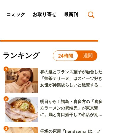
コミック
お取り寄せ
最新刊
ランキング
週間
24時間
1
和の趣とフランス菓子が融合した
「抹茶テリーヌ」はスイーツ好き
女優が神楽坂らしいと絶賛する逸
品
2
明日から！福島・喜多方の「喜多
方ラーメンの異端児」が東京駅
に。鶏と青口煮干しの名店が期間
限定で登場
3
笹塚の床屋『handsam』は、フ