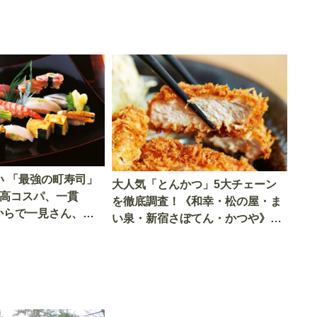
い 「最強の町寿司」
大人気「とんかつ」5大チェーン
…高コスパ、一貫
を徹底調査！《和幸・松の屋・ま
 からで一見さん、ソ
い泉・新宿さぼてん・かつや》…
丈夫「覆面調査隊が
衣をはずしてわかった「意外な事
実」を大公開！