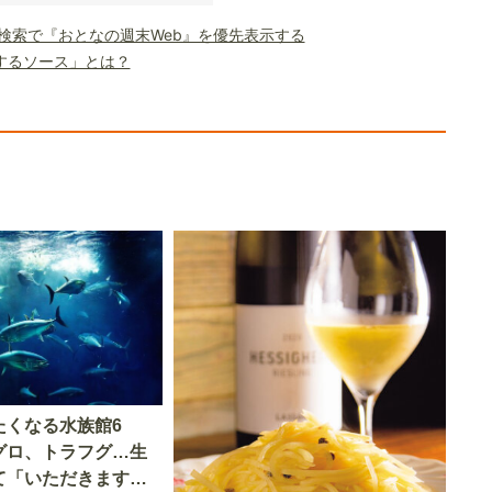
le検索で『おとなの週末Web』を優先表示する
するソース」とは？
たくなる水族館6
グロ、トラフグ…生
て「いただきます」