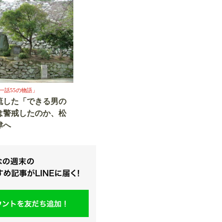
一話55の物語」
流した「できる男の
は警戒したのか、松
津へ