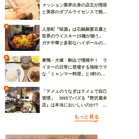
ァッション業界出身の店主が理容
と美容のダブルライセンスで挑む
新しいカルチャー発信基地
4
人形町『味源』は石鍋麻婆豆腐と
世界のウイスキー15種が揃う。
ガチ中華と多彩なハイボールの組
み合わせを楽しめる
5
巣鴨・大塚・駒込で増殖中！ ラ
イターの日常に登場する地味ウマ
な「ミャンマー料理」と3軒のニ
ラ玉
6
「テメェのうなぎはテメェで自己
管理」 SNSでバズる『野沢屋本
店』は本当においしいのか!? い
ざ実食調査
もっと見る