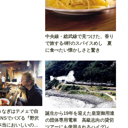
中央線・総武線で見つけた、香り
で旅する4軒のスパイスめし 夏
に食べたい懐かしさと驚き
うなぎはテメェで自
誕生から19年を迎えた皇室御用達
SNSでバズる『野沢
の団体専用電車 高級志向の貸切
本当においしいの
ツアーにも使用されるハイグレー