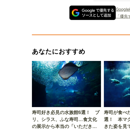
Goog
「優先
あなたにおすすめ
寿司好き必見の水族館6選！ ブ
寿司が食べ
リ、シラス、ふな寿司…食文化
選！ 本マ
の展示から本当の「いただきま
きた姿を見