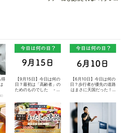
実食調査
ド電車とは
も得
【9月15日】今日は何の
【6月10日】今日は何の
は
日？最初は「高齢者」の
日？歩行者が優先の道路
ためのものでした - お
はまさに天国だった！ -
となの週...
おとなの...
E)