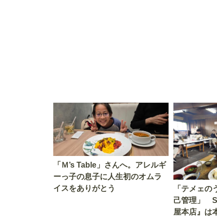
す」を知る
を考える
「Ｍ’s Table」さんへ。アレルギ
ーっ子の息子に人生初のオムラ
イスをありがとう
「テメェの
己管理」 
屋本店』は