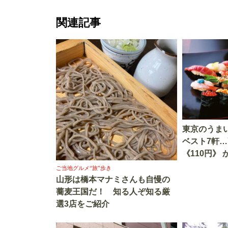
関連記事
東京のうま
ベスト7軒
《110円》
ロ活でも大
ご当地グルメ“旅”歩き
実食」
山形は橋本マナミさんも自慢の
蕎麦王国だ！ 知る人ぞ知る厳
選3店をご紹介