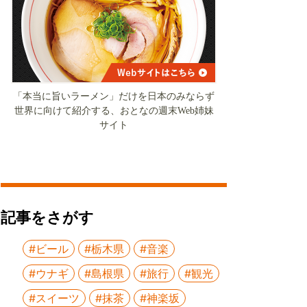
「本当に旨いラーメン」だけを日本のみならず
世界に向けて紹介する、おとなの週末Web姉妹
サイト
記事をさがす
#ビール
#栃木県
#音楽
#ウナギ
#島根県
#旅行
#観光
#スイーツ
#抹茶
#神楽坂