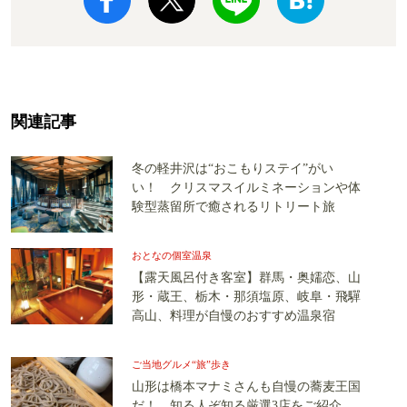
関連記事
冬の軽井沢は“おこもりステイ”がい
い！ クリスマスイルミネーションや体
験型蒸留所で癒されるリトリート旅
おとなの個室温泉
【露天風呂付き客室】群馬・奥嬬恋、山
形・蔵王、栃木・那須塩原、岐阜・飛驒
高山、料理が自慢のおすすめ温泉宿
ご当地グルメ“旅”歩き
山形は橋本マナミさんも自慢の蕎麦王国
だ！ 知る人ぞ知る厳選3店をご紹介