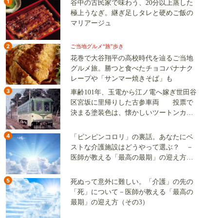
1
谷中の古民家で味わう、20分以上蒸した
極上うなぎ。継ぎ足しタレと硬めご飯の
マリアージュ
2
ご当地グルメ“旅”歩き
花巻で大谷翔平の高校時代を辿るご当地
グルメ旅。勝つと食べたチョコバナナク
レープや「サンマー焼きそば」も
3
車齢101年、玉電から江ノ電へ嫁ぎ世田谷
区宮坂に里帰りした古参車両 投票で
決まる塗装色は、懐かしいツートンカラ
ーか、グリーン単色か
4
「ピンピンコロリ」の裏話。あなたにベ
ストな介護施設はどうやって選ぶ？ －
医師が教える「最高の最期」の迎え方
（その2）
5
死ぬって意外に難しい。「介護」の先の
「死」について－医師が教える「最高の
最期」の迎え方（その3）