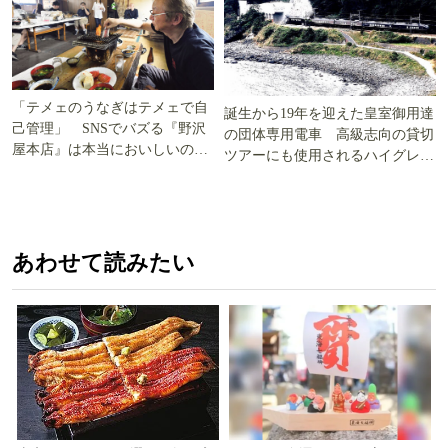
「テメェのうなぎはテメェで自
誕生から19年を迎えた皇室御用達
己管理」 SNSでバズる『野沢
の団体専用電車 高級志向の貸切
屋本店』は本当においしいの
ツアーにも使用されるハイグレー
か!? いざ実食調査
ド電車とは
あわせて読みたい