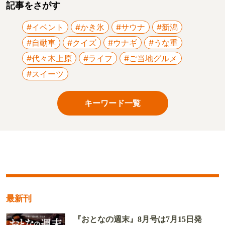
記事をさがす
#イベント
#かき氷
#サウナ
#新潟
#自動車
#クイズ
#ウナギ
#うな重
#代々木上原
#ライフ
#ご当地グルメ
#スイーツ
キーワード一覧
最新刊
『おとなの週末』8月号は7月15日発