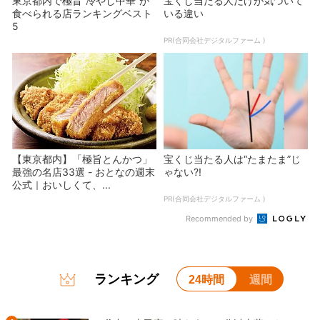
東京都内で極旨”冷やし中華”が
宝くじ当たる人だけが気づいて
食べられる店ランキングベスト
いる違い
5
PR(合同会社デジタルファーム )
【東京都内】「極旨とんかつ」
宝くじ当たる人は“たまたま”じ
最強の名店33選 - おとなの週末
ゃない?!
公式｜おいしくて、...
PR(合同会社デジタルファーム )
Recommended by
ランキング
24時間
週間