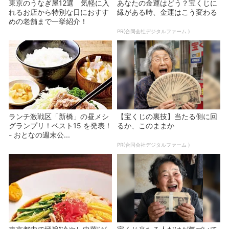
東京のうなぎ屋12選 気軽に入
あなたの金運はどう？宝くじに
れるお店から特別な日におすす
縁がある時、金運はこう変わる
めの老舗まで一挙紹介！
PR(合同会社デジタルファーム )
ランチ激戦区「新橋」の昼メシ
【宝くじの裏技】当たる側に回
グランプリ！ベスト15 を発表！
るか、このままか
- おとなの週末公...
PR(合同会社デジタルファーム )