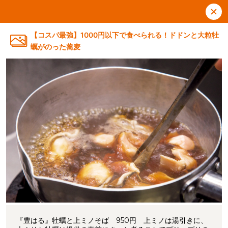
【コスパ最強】1000円以下で食べられる！ドドンと大粒牡
蠣がのった蕎麦
『豊はる』牡蠣と上ミノそば 950円 上ミノは湯引きに、