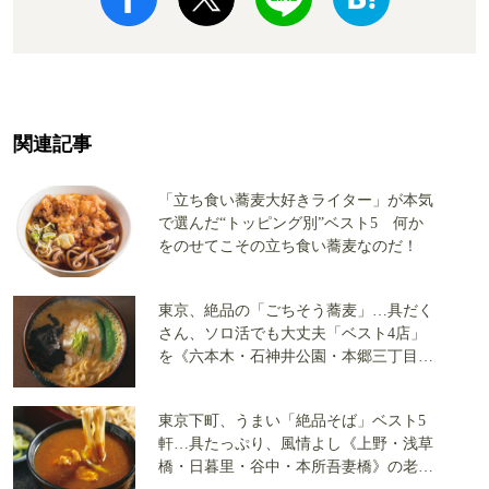
関連記事
「立ち食い蕎麦大好きライター」が本気
で選んだ“トッピング別”ベスト5 何か
をのせてこその立ち食い蕎麦なのだ！
東京、絶品の「ごちそう蕎麦」…具だく
さん、ソロ活でも大丈夫「ベスト4店」
を《六本木・石神井公園・本郷三丁目・
押上》で発見
東京下町、うまい「絶品そば」ベスト5
軒…具たっぷり、風情よし《上野・浅草
橋・日暮里・谷中・本所吾妻橋》の老舗