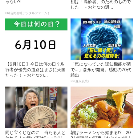
ゃない?!
初は「高齢者」のためのもので
した - おとなの週...
PR(合同会社デジタルファーム )
【6月10日】今日は何の日？歩
「気になっていた認知機能が菌
行者が優先の道路はまさに天国
で…」森永が開発。感動の70代
だった！ - おとなの...
続出
PR(森永乳業)
同じ宝くじなのに、当たる人と
朝はラーメンから始まる!? 20
外れる人の違い実は“ここ”でし
24年話題の記事「おとなの週末