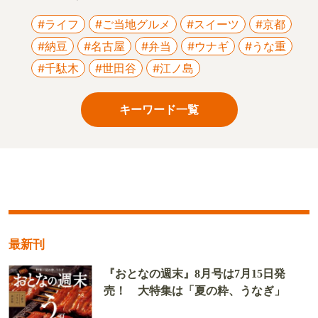
#ライフ
#ご当地グルメ
#スイーツ
#京都
#納豆
#名古屋
#弁当
#ウナギ
#うな重
#千駄木
#世田谷
#江ノ島
キーワード一覧
最新刊
『おとなの週末』8月号は7月15日発
売！ 大特集は「夏の粋、うなぎ」