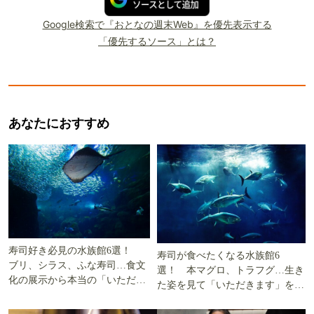
Google検索で『おとなの週末Web』を優先表示する
「優先するソース」とは？
あなたにおすすめ
寿司好き必見の水族館6選！
寿司が食べたくなる水族館6
ブリ、シラス、ふな寿司…食文
選！ 本マグロ、トラフグ…生き
化の展示から本当の「いただき
た姿を見て「いただきます」を考
ます」を知る
える