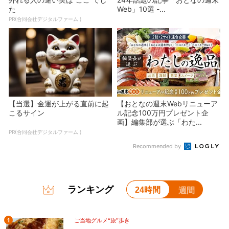
た
Web」10選 -...
PR(合同会社デジタルファーム )
【当選】金運が上がる直前に起
【おとなの週末Webリニューア
こるサイン
ル記念100万円プレゼント企
画】編集部が選ぶ「わた...
PR(合同会社デジタルファーム )
Recommended by
ランキング
24時間
週間
1
ご当地グルメ“旅”歩き