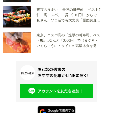
を大公開
東京のうまい 「最強の町寿司」 ベスト7
軒…高コスパ、一貫 《110円》 からで一
見さん、ソロ活でも大丈夫「覆面調査隊
が実食」
東京、コスパ高の「進撃の町寿司」ベス
ト8店…なんと「3500円」で《まぐろ・
いくら・うに・タイ》の高級ネタを発
見、一見さん、ソロ活でも問題なし