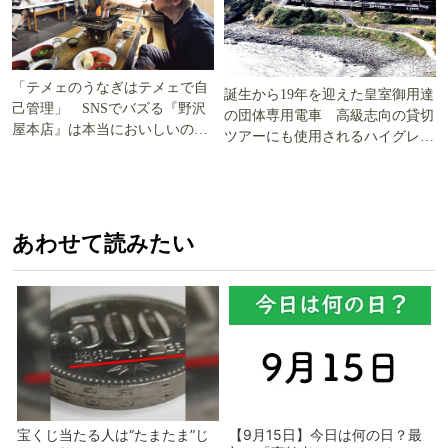
「テメェのうなぎはテメェで自
誕生から19年を迎えた皇室御用達
己管理」 SNSでバズる『野沢
の団体専用電車 高級志向の貸切
屋本店』は本当においしいの
ツアーにも使用されるハイグレー
か!? いざ実食調査
ド電車とは
あわせて読みたい
宝くじ当たる人は“たまたま”じ
【9月15日】今日は何の日？最