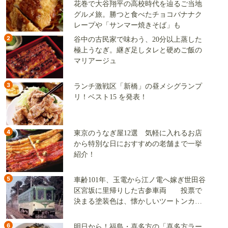
花巻で大谷翔平の高校時代を辿るご当地
グルメ旅。勝つと食べたチョコバナナク
レープや「サンマー焼きそば」も
2
谷中の古民家で味わう、20分以上蒸した
極上うなぎ。継ぎ足しタレと硬めご飯の
マリアージュ
3
ランチ激戦区「新橋」の昼メシグランプ
リ！ベスト15 を発表！
4
東京のうなぎ屋12選 気軽に入れるお店
から特別な日におすすめの老舗まで一挙
紹介！
5
車齢101年、玉電から江ノ電へ嫁ぎ世田谷
区宮坂に里帰りした古参車両 投票で
決まる塗装色は、懐かしいツートンカラ
ーか、グリーン単色か
6
明日から！福島・喜多方の「喜多方ラー