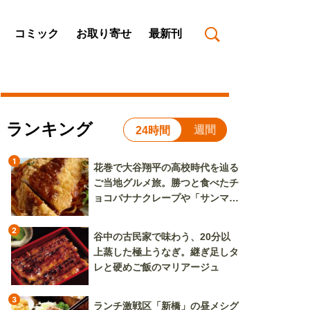
コミック
お取り寄せ
最新刊
ランキング
週間
24時間
1
花巻で大谷翔平の高校時代を辿る
ご当地グルメ旅。勝つと食べたチ
ョコバナナクレープや「サンマー
焼きそば」も
2
谷中の古民家で味わう、20分以
上蒸した極上うなぎ。継ぎ足しタ
レと硬めご飯のマリアージュ
3
ランチ激戦区「新橋」の昼メシグ