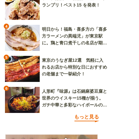
ランプリ！ベスト15 を発表！
4
明日から！福島・喜多方の「喜多
方ラーメンの異端児」が東京駅
に。鶏と青口煮干しの名店が期間
限定で登場
5
東京のうなぎ屋12選 気軽に入
れるお店から特別な日におすすめ
の老舗まで一挙紹介！
6
人形町『味源』は石鍋麻婆豆腐と
世界のウイスキー15種が揃う。
ガチ中華と多彩なハイボールの組
み合わせを楽しめる
もっと見る