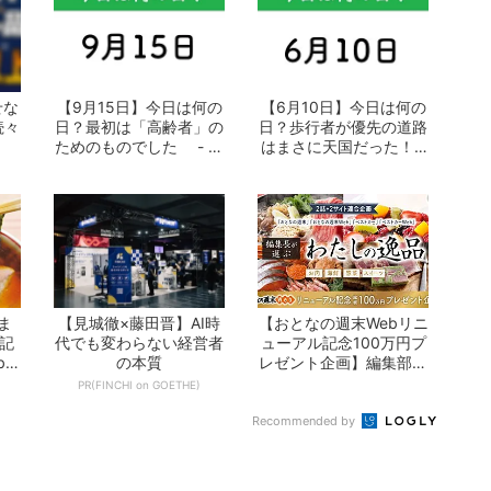
せな
【9月15日】今日は何の
【6月10日】今日は何の
続々
日？最初は「高齢者」の
日？歩行者が優先の道路
ためのものでした - お
はまさに天国だった！ -
となの週...
おとなの...
ま
【見城徹×藤田晋】AI時
【おとなの週末Webリニ
の記
代でも変わらない経営者
ューアル記念100万円プ
b」
の本質
レゼント企画】編集部が
選ぶ「わた...
PR(FINCHI on GOETHE)
Recommended by