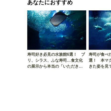
あなたにおすすめ
寿司好き必見の水族館6選！ ブ
寿司が食べ
リ、シラス、ふな寿司…食文化
選！ 本マ
の展示から本当の「いただきま
きた姿を見
す」を知る
を考える