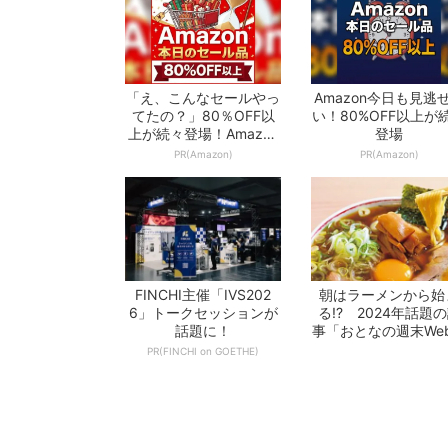
「え、こんなセールやっ
Amazon今日も見逃
てたの？」80％OFF以
い！80%OFF以上が
上が続々登場！Amazon
登場
の本気が...
PR(Amazon)
PR(Amazon)
FINCHI主催「IVS202
朝はラーメンから始
6」トークセッションが
る!? 2024年話題
話題に！
事「おとなの週末We
10選 -...
PR(FINCHI on GOETHE)