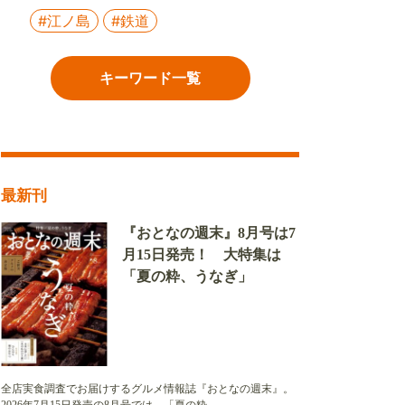
#江ノ島
#鉄道
キーワード一覧
最新刊
『おとなの週末』8月号は7
月15日発売！ 大特集は
「夏の粋、うなぎ」
全店実食調査でお届けするグルメ情報誌『おとなの週末』。