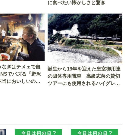
に食べたい懐かしさと驚き
うなぎはテメェで自
誕生から19年を迎えた皇室御用達
SNSでバズる『野沢
の団体専用電車 高級志向の貸切
本当においしいの
ツアーにも使用されるハイグレー
実食調査
ド電車とは