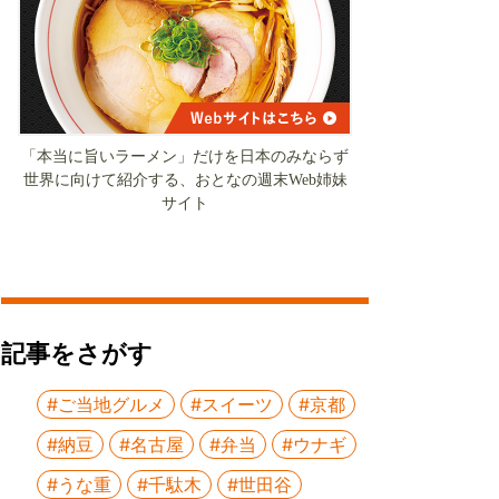
「本当に旨いラーメン」だけを日本のみならず
世界に向けて紹介する、おとなの週末Web姉妹
サイト
記事をさがす
#ご当地グルメ
#スイーツ
#京都
#納豆
#名古屋
#弁当
#ウナギ
#うな重
#千駄木
#世田谷