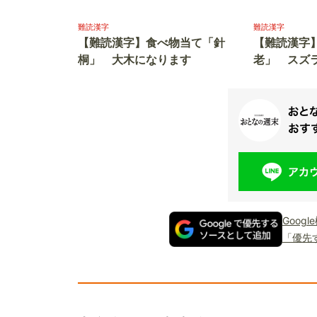
難読漢字
難読漢字
【難読漢字】食べ物当て「針
【難読漢字
桐」 大木になります
老」 スズ
Goog
「優先