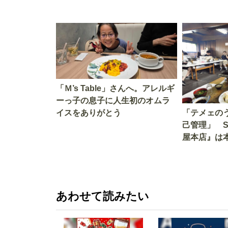
「Ｍ’s Table」さんへ。アレルギ
ーっ子の息子に人生初のオムラ
イスをありがとう
「テメェの
己管理」 
屋本店』は
か!? いざ
あわせて読みたい