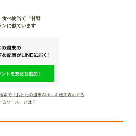
】食べ物当て「甘野
ランに似ています
le検索で『おとなの週末Web』を優先表示する
するソース」とは？