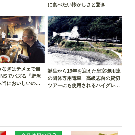
に食べたい懐かしさと驚き
うなぎはテメェで自
誕生から19年を迎えた皇室御用達
SNSでバズる『野沢
の団体専用電車 高級志向の貸切
本当においしいの
ツアーにも使用されるハイグレー
実食調査
ド電車とは