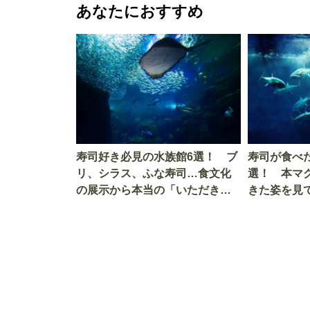
あなたにおすすめ
寿司好き必見の水族館6選！ ブ
寿司が食べ
リ、シラス、ふな寿司…食文化
選！ 本マ
の展示から本当の「いただきま
きた姿を見
す」を知る
を考える