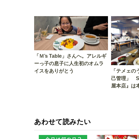
「Ｍ’s Table」さんへ。アレルギ
ーっ子の息子に人生初のオムラ
イスをありがとう
「テメェの
己管理」 
屋本店』は
か!? いざ
あわせて読みたい