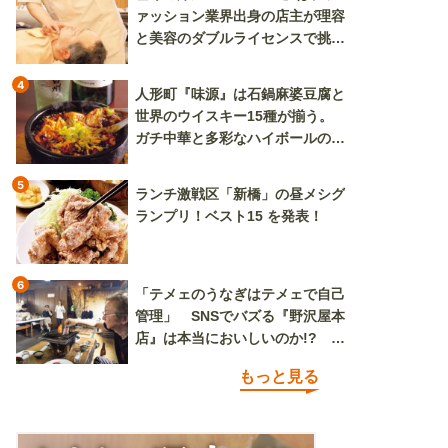
ァッション業界出身の店主が理容
と美容のダブルライセンスで挑む
新しいカルチャー発信基地
4
人形町『味源』は石鍋麻婆豆腐と
世界のウイスキー15種が揃う。
ガチ中華と多彩なハイボールの組
み合わせを楽しめる
5
ランチ激戦区「新橋」の昼メシグ
ランプリ！ベスト15 を発表！
6
「テメェのうなぎはテメェで自己
管理」 SNSでバズる『野沢屋本
店』は本当においしいのか!? い
ざ実食調査
もっと見る