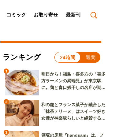
コミック
お取り寄せ
最新刊
ランキング
週間
24時間
1
明日から！福島・喜多方の「喜多
方ラーメンの異端児」が東京駅
に。鶏と青口煮干しの名店が期間
限定で登場
2
和の趣とフランス菓子が融合した
「抹茶テリーヌ」はスイーツ好き
女優が神楽坂らしいと絶賛する逸
品
3
笹塚の床屋『handsam』は、フ