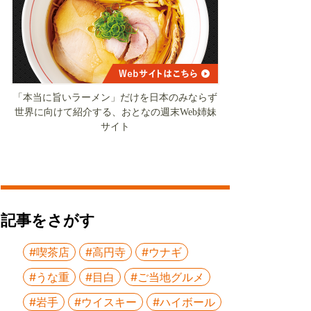
「本当に旨いラーメン」だけを日本のみならず
世界に向けて紹介する、おとなの週末Web姉妹
サイト
記事をさがす
#喫茶店
#高円寺
#ウナギ
#うな重
#目白
#ご当地グルメ
#岩手
#ウイスキー
#ハイボール