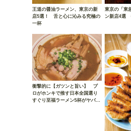
王道の醤油ラーメン、東京の新
東京の「東
店5選！ 舌と心に沁みる究極の
ン新店4選
一杯
衝撃的に【ガツンと旨い】 プ
ロがホンキで推す日本全国選り
すぐり至福ラーメン5杯がヤバす
ぎ