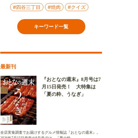
#四谷三丁目
#焼肉
#クイズ
キーワード一覧
最新刊
『おとなの週末』8月号は7
月15日発売！ 大特集は
「夏の粋、うなぎ」
全店実食調査でお届けするグルメ情報誌『おとなの週末』。