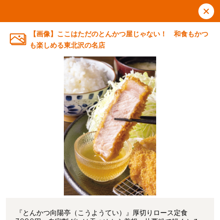
【画像】ここはただのとんかつ屋じゃない！ 和食もかつ
も楽しめる東北沢の名店
『とんかつ向陽亭（こうようてい）』厚切りロース定食