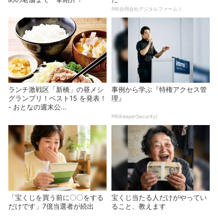
PR(合同会社デジタルファーム )
ランチ激戦区「新橋」の昼メシ
事例から学ぶ『特権アクセス管
グランプリ！ベスト15 を発表！
理』
- おとなの週末公...
PR(KeeperSecurity)
「宝くじを買う前に〇〇をする
宝くじ当たる人だけがやってい
だけです」7億当選者が続出
ること、教えます