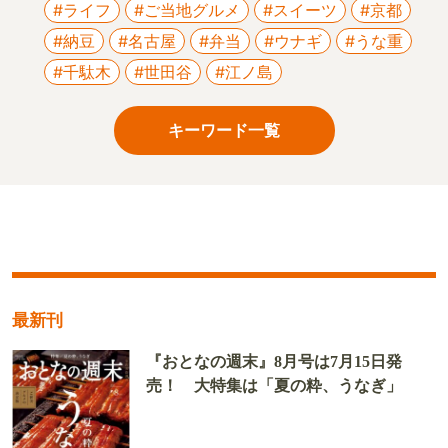
#ライフ
#ご当地グルメ
#スイーツ
#京都
#納豆
#名古屋
#弁当
#ウナギ
#うな重
#千駄木
#世田谷
#江ノ島
キーワード一覧
最新刊
『おとなの週末』8月号は7月15日発
売！ 大特集は「夏の粋、うなぎ」