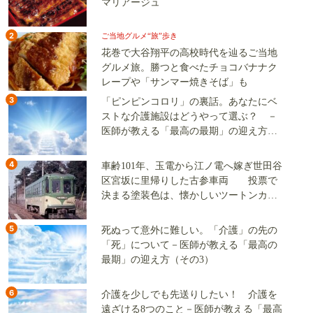
マリアージュ
2
ご当地グルメ“旅”歩き
花巻で大谷翔平の高校時代を辿るご当地
グルメ旅。勝つと食べたチョコバナナク
レープや「サンマー焼きそば」も
3
「ピンピンコロリ」の裏話。あなたにベ
ストな介護施設はどうやって選ぶ？ －
医師が教える「最高の最期」の迎え方
（その2）
4
車齢101年、玉電から江ノ電へ嫁ぎ世田谷
区宮坂に里帰りした古参車両 投票で
決まる塗装色は、懐かしいツートンカラ
ーか、グリーン単色か
5
死ぬって意外に難しい。「介護」の先の
「死」について－医師が教える「最高の
最期」の迎え方（その3）
6
介護を少しでも先送りしたい！ 介護を
遠ざける8つのこと－医師が教える「最高