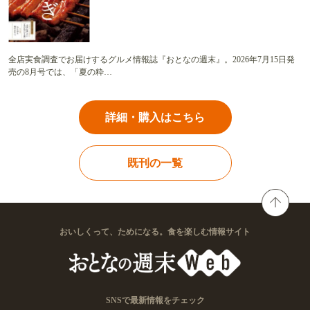
全店実食調査でお届けするグルメ情報誌『おとなの週末』。2026年7月15日発
売の8月号では、「夏の粋…
詳細・購入はこちら
既刊の一覧
おいしくって、ためになる。食を楽しむ情報サイト
SNSで最新情報をチェック