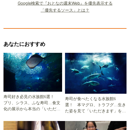
Google検索で『おとなの週末Web』を優先表示する
「優先するソース」とは？
あなたにおすすめ
寿司好き必見の水族館6選！
寿司が食べたくなる水族館6
ブリ、シラス、ふな寿司…食文
選！ 本マグロ、トラフグ…生き
化の展示から本当の「いただき
た姿を見て「いただきます」を考
ます」を知る
える