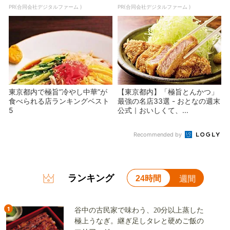
PR(合同会社デジタルファーム )
PR(合同会社デジタルファーム )
東京都内で極旨”冷やし中華”が
【東京都内】「極旨とんかつ」
食べられる店ランキングベスト
最強の名店33選 - おとなの週末
5
公式｜おいしくて、...
Recommended by
ランキング
24時間
週間
1
谷中の古民家で味わう、20分以上蒸した
極上うなぎ。継ぎ足しタレと硬めご飯の