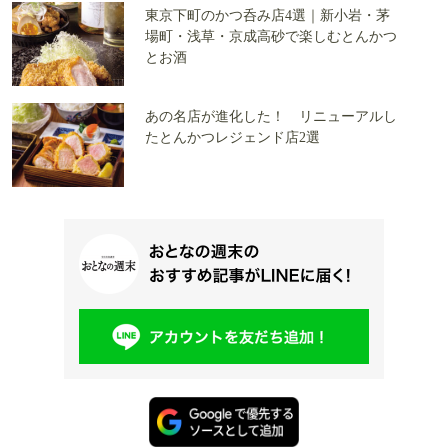
東京下町のかつ呑み店4選｜新小岩・茅
場町・浅草・京成高砂で楽しむとんかつ
とお酒
あの名店が進化した！ リニューアルし
たとんかつレジェンド店2選