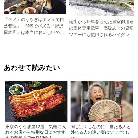
「テメェのうなぎはテメェで自
誕生から19年を迎えた皇室御用達
己管理」 SNSでバズる『野沢
の団体専用電車 高級志向の貸切
屋本店』は本当においしいの
ツアーにも使用されるハイグレー
か!? いざ実食調査
ド電車とは
あわせて読みたい
東京のうなぎ屋12選 気軽に入
同じ宝くじなのに、当たる人と
れるお店から特別な日におすす
外れる人の違い実は“ここ”でし
めの老舗まで一挙紹介！
た