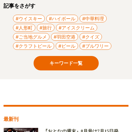
記事をさがす
#ウイスキー
#ハイボール
#中華料理
#人形町
#旅行
#アイスクリーム
#ご当地グルメ
#羽田空港
#クイズ
#クラフトビール
#ビール
#ブルワリー
キーワード一覧
最新刊
『おとなの週末』8月号は7月15日発