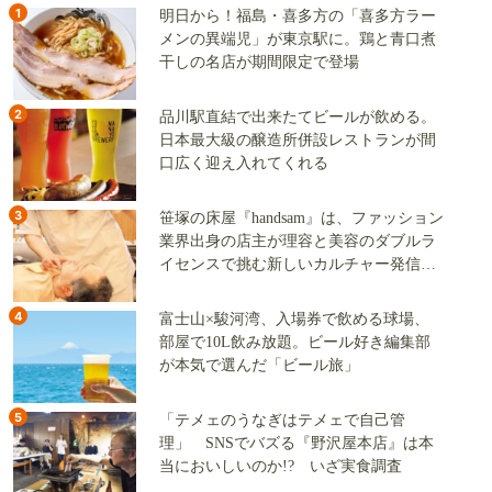
1
明日から！福島・喜多方の「喜多方ラー
メンの異端児」が東京駅に。鶏と青口煮
干しの名店が期間限定で登場
2
品川駅直結で出来たてビールが飲める。
日本最大級の醸造所併設レストランが間
口広く迎え入れてくれる
3
笹塚の床屋『handsam』は、ファッション
業界出身の店主が理容と美容のダブルラ
イセンスで挑む新しいカルチャー発信基
地
4
富士山×駿河湾、入場券で飲める球場、
部屋で10L飲み放題。ビール好き編集部
が本気で選んだ「ビール旅」
5
「テメェのうなぎはテメェで自己管
理」 SNSでバズる『野沢屋本店』は本
当においしいのか!? いざ実食調査