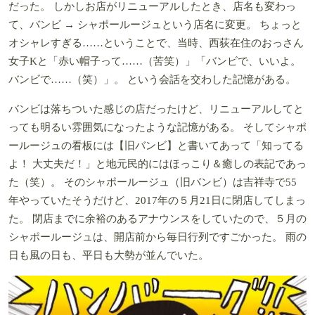
だった。 しかしお店がリニューアルしたとき、店名も変わっ
て、バンビ → シャポールージュという店名に変更。 ちょっと
オシャレすぎる……ということで、当時、西荻在住のおっさん
女子Kと「赤い帽子って……（苦笑）」「バンビで、いいよ。
バンビで……（笑）」。 という会話を交わした記憶がある。
バンビは落ちついた感じの店だったけど、リニューアルしてと
っても明るい雰囲気になったような記憶がある。 そしてシャポ
ールージュの看板には【旧バンビ】と書いてあって「知ってる
よ！ 大丈夫だ！」と地元民的にはほっこり＆癒しの表記であっ
た（笑）。 そのシャポールージュ（旧バンビ）は吉祥寺で55
年やっていたそうだけど、2017年の５月21日に閉店してしまっ
た。 閉店までに余裕のあるアナウンスをしていたので、５月の
シャポールージュは、開店前から毎日行列ですごかった。 雨の
日も風の日も、平日も大勢が並んでいた。