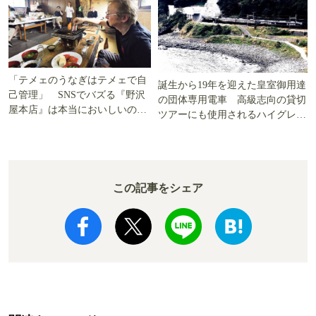
「テメェのうなぎはテメェで自
誕生から19年を迎えた皇室御用達
己管理」 SNSでバズる『野沢
の団体専用電車 高級志向の貸切
屋本店』は本当においしいの
ツアーにも使用されるハイグレー
か!? いざ実食調査
ド電車とは
この記事をシェア