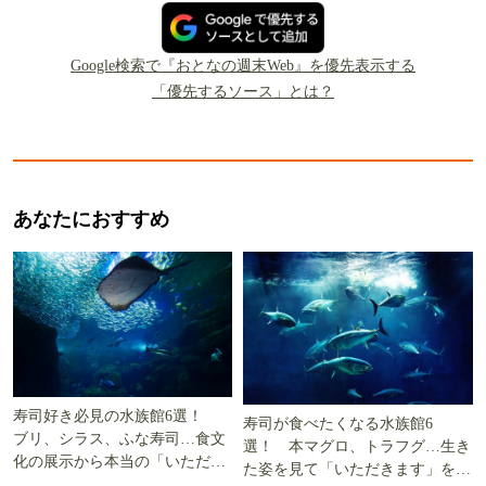
Google検索で『おとなの週末Web』を優先表示する
「優先するソース」とは？
あなたにおすすめ
寿司好き必見の水族館6選！
寿司が食べたくなる水族館6
ブリ、シラス、ふな寿司…食文
選！ 本マグロ、トラフグ…生き
化の展示から本当の「いただき
た姿を見て「いただきます」を考
ます」を知る