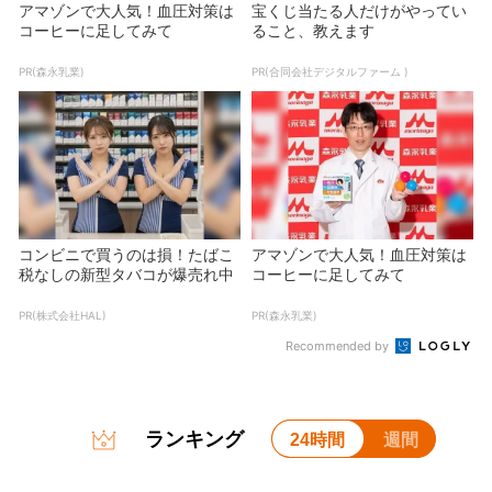
アマゾンで大人気！血圧対策は
宝くじ当たる人だけがやってい
コーヒーに足してみて
ること、教えます
PR(森永乳業)
PR(合同会社デジタルファーム )
コンビニで買うのは損！たばこ
アマゾンで大人気！血圧対策は
税なしの新型タバコが爆売れ中
コーヒーに足してみて
PR(株式会社HAL)
PR(森永乳業)
Recommended by
ランキング
24時間
週間