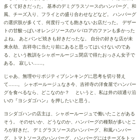
多くて好きだった。 基本のデミグラスソースのハンバーグ、和
風、チーズ入り、フライとの盛り合わせなどなど。 ハンバーグ
の選択肢が多くて、何度行っても飽きないお店だった。 デザー
トの甘酸っぱいオレンジソースのババロアのファンも多かった
よね。 あとバンビ焼きも好きだったな。 自分の好きな店が未
来永劫、吉祥寺に当たり前にあると思ってはいけないのであ
る、という教訓をシャポールージュ閉店で得たおっさん女子で
ある。 寂しい……。
じゃあ、無理やりポジティブシンキングに思考を切り替え
て……。 シャポールージュなき今、吉祥寺の洋食屋でハンバー
グを食べるなら、どこなのか？ というと、私は井の頭通り沿
いの『ヨシダゴハン』を押したいと思う。
ヨシダゴハンの店主は、シャポールージュで働いたことがある
そう。 そのせいか、どうなのか、ハンバーグの種類が多いとこ
ろが好きだ。 デミグラスソースのハンバーグ、和風ハンバー
グ、トマトソースのハンバーグ、ハンバーグにはチーズをトッ