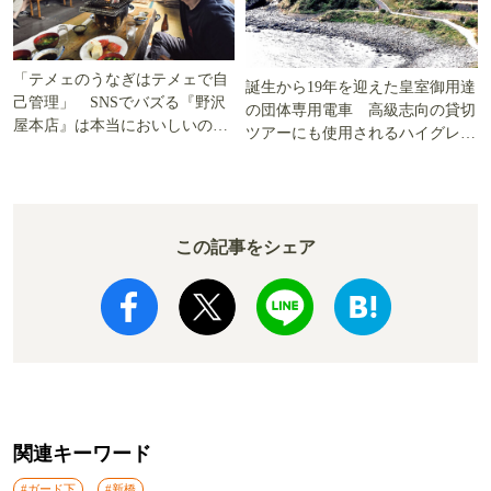
「テメェのうなぎはテメェで自
誕生から19年を迎えた皇室御用達
己管理」 SNSでバズる『野沢
の団体専用電車 高級志向の貸切
屋本店』は本当においしいの
ツアーにも使用されるハイグレー
か!? いざ実食調査
ド電車とは
この記事をシェア
関連キーワード
#ガード下
#新橋