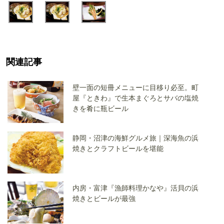
関連記事
壁一面の短冊メニューに目移り必至。町
屋『ときわ』で生本まぐろとサバの塩焼
きを肴に瓶ビール
静岡・沼津の海鮮グルメ旅｜深海魚の浜
焼きとクラフトビールを堪能
内房・富津『漁師料理かなや』活貝の浜
焼きとビールが最強