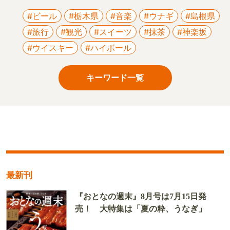
#ビール
#栃木県
#音楽
#ウナギ
#島根県
#旅行
#観光
#スイーツ
#抹茶
#神楽坂
#ウイスキー
#ハイボール
キーワード一覧
最新刊
『おとなの週末』8月号は7月15日発
売！ 大特集は「夏の粋、うなぎ」