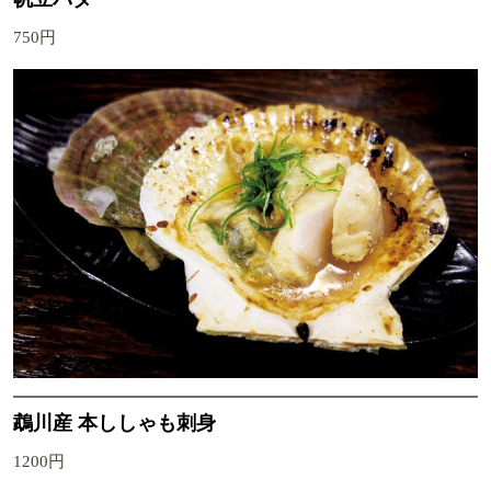
750円
鵡川産 本ししゃも刺身
1200円