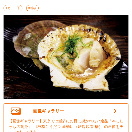
#ガード下
#新橋
画像ギャラリー
【画像ギャラリー】東京では滅多にお目に掛かれない逸品「本しし
ゃもの刺身」｜炉端焼 うだつ 新橋店（炉端焼/新橋） の画像をチ