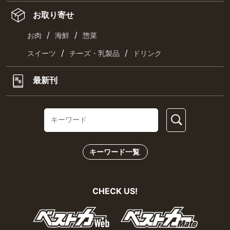
お取り寄せ
/
/
お肉
海鮮
惣菜
/
/
スイーツ
チーズ・乳製品
ドリンク
最新刊
キーワード一覧
CHECK US!