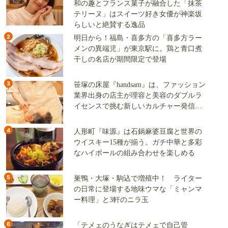
和の趣とフランス菓子が融合した「抹茶
テリーヌ」はスイーツ好き女優が神楽坂
らしいと絶賛する逸品
2
明日から！福島・喜多方の「喜多方ラー
メンの異端児」が東京駅に。鶏と青口煮
干しの名店が期間限定で登場
3
笹塚の床屋『handsam』は、ファッション
業界出身の店主が理容と美容のダブルラ
イセンスで挑む新しいカルチャー発信基
地
4
人形町『味源』は石鍋麻婆豆腐と世界の
ウイスキー15種が揃う。ガチ中華と多彩
なハイボールの組み合わせを楽しめる
5
巣鴨・大塚・駒込で増殖中！ ライター
の日常に登場する地味ウマな「ミャンマ
ー料理」と3軒のニラ玉
6
「テメェのうなぎはテメェで自己管