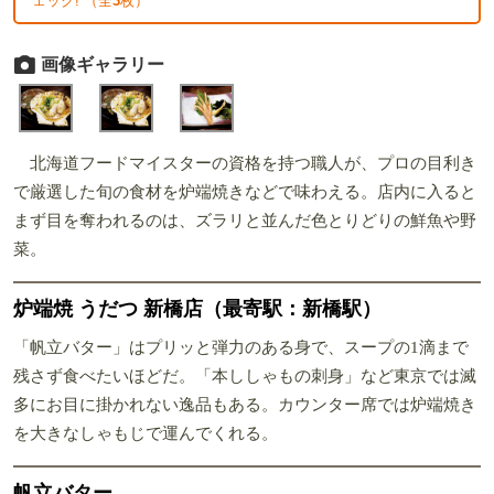
ェック! （全
3
枚）
画像ギャラリー
北海道フードマイスターの資格を持つ職人が、プロの目利き
で厳選した旬の食材を炉端焼きなどで味わえる。店内に入ると
まず目を奪われるのは、ズラリと並んだ色とりどりの鮮魚や野
菜。
炉端焼 うだつ 新橋店（最寄駅：新橋駅）
「帆立バター」はプリッと弾力のある身で、スープの1滴まで
残さず食べたいほどだ。「本ししゃもの刺身」など東京では滅
多にお目に掛かれない逸品もある。カウンター席では炉端焼き
を大きなしゃもじで運んでくれる。
帆立バター