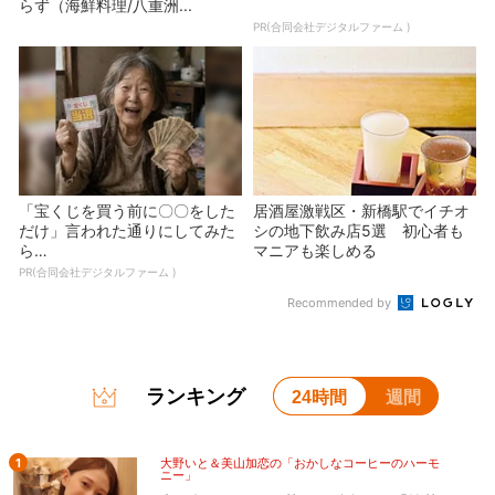
らず（海鮮料理/八重洲...
PR(合同会社デジタルファーム )
「宝くじを買う前に〇〇をした
居酒屋激戦区・新橋駅でイチオ
だけ」言われた通りにしてみた
シの地下飲み店5選 初心者も
ら…
マニアも楽しめる
PR(合同会社デジタルファーム )
Recommended by
ランキング
24時間
週間
1
大野いと＆美山加恋の「おかしなコーヒーのハーモ
ニー」