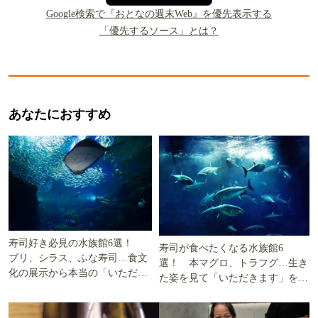
Google検索で『おとなの週末Web』を優先表示する
「優先するソース」とは？
あなたにおすすめ
寿司好き必見の水族館6選！
寿司が食べたくなる水族館6
ブリ、シラス、ふな寿司…食文
選！ 本マグロ、トラフグ…生き
化の展示から本当の「いただき
た姿を見て「いただきます」を考
ます」を知る
える