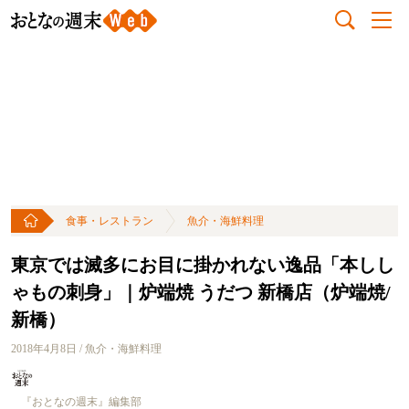
食事・レストラン
魚介・海鮮料理
東京では滅多にお目に掛かれない逸品「本しし
ゃもの刺身」｜炉端焼 うだつ 新橋店（炉端焼/
新橋）
2018年4月8日 / 魚介・海鮮料理
『おとなの週末』編集部