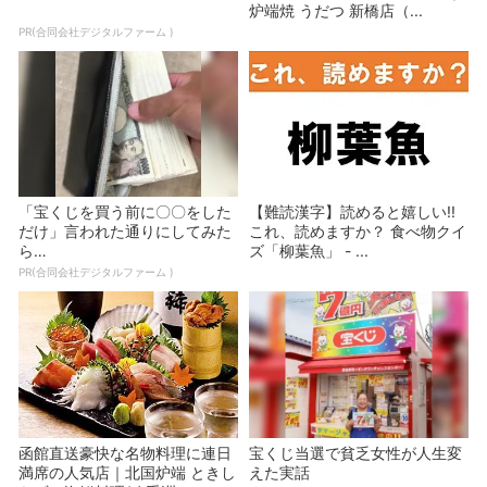
炉端焼 うだつ 新橋店（...
PR(合同会社デジタルファーム )
「宝くじを買う前に〇〇をした
【難読漢字】読めると嬉しい!!
だけ」言われた通りにしてみた
これ、読めますか？ 食べ物クイ
ら…
ズ「柳葉魚」 - ...
PR(合同会社デジタルファーム )
函館直送豪快な名物料理に連日
宝くじ当選で貧乏女性が人生変
満席の人気店｜北国炉端 ときし
えた実話