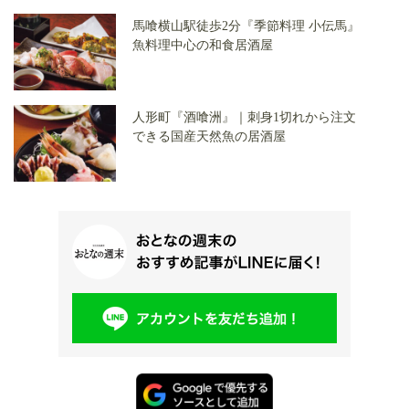
馬喰横山駅徒歩2分『季節料理 小伝馬』
魚料理中心の和食居酒屋
人形町『酒喰洲』｜刺身1切れから注文
できる国産天然魚の居酒屋