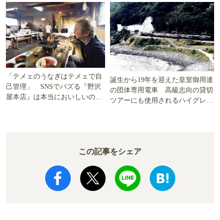
「テメェのうなぎはテメェで自
誕生から19年を迎えた皇室御用達
己管理」 SNSでバズる『野沢
の団体専用電車 高級志向の貸切
屋本店』は本当においしいの
ツアーにも使用されるハイグレー
か!? いざ実食調査
ド電車とは
この記事をシェア