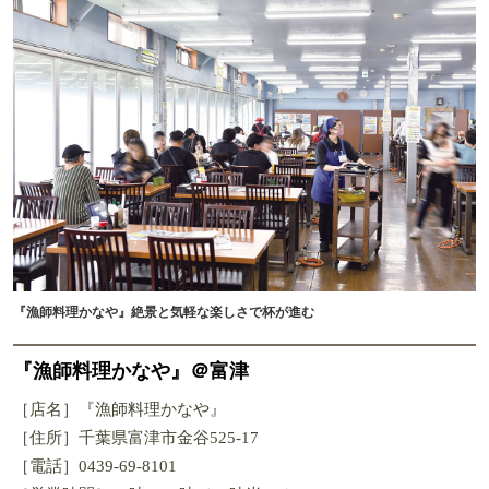
『漁師料理かなや』絶景と気軽な楽しさで杯が進む
『漁師料理かなや』＠富津
［店名］『漁師料理かなや』
［住所］千葉県富津市金谷525-17
［電話］0439-69-8101