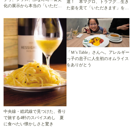
選！ 本マグロ、トラフグ…生き
化の展示から本当の「いただき
た姿を見て「いただきます」を考
ます」を知る
える
「Ｍ’s Table」さんへ。アレルギー
っ子の息子に人生初のオムライス
をありがとう
中央線・総武線で見つけた、香り
で旅する4軒のスパイスめし 夏
に食べたい懐かしさと驚き