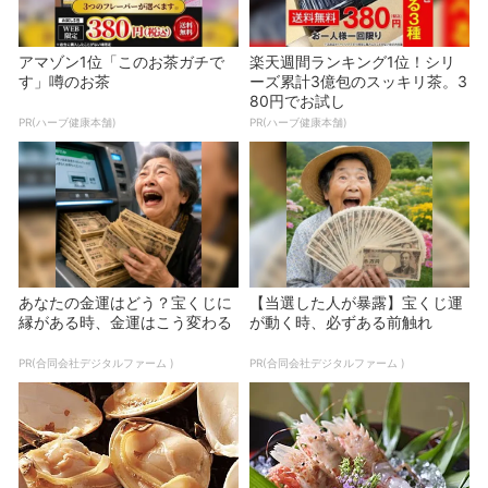
アマゾン1位「このお茶ガチで
楽天週間ランキング1位！シリ
す」噂のお茶
ーズ累計3億包のスッキリ茶。3
80円でお試し
PR(ハーブ健康本舗)
PR(ハーブ健康本舗)
あなたの金運はどう？宝くじに
【当選した人が暴露】宝くじ運
縁がある時、金運はこう変わる
が動く時、必ずある前触れ
PR(合同会社デジタルファーム )
PR(合同会社デジタルファーム )