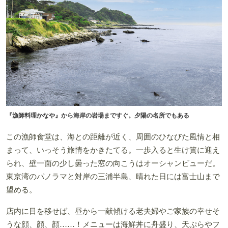
『漁師料理かなや』から海岸の岩場まですぐ。夕陽の名所でもある
この漁師食堂は、海との距離が近く、周囲のひなびた風情と相
まって、いっそう旅情をかきたてる。一歩入ると生け簀に迎え
られ、壁一面の少し曇った窓の向こうはオーシャンビューだ。
東京湾のパノラマと対岸の三浦半島、晴れた日には富士山まで
望める。
店内に目を移せば、昼から一献傾ける老夫婦やご家族の幸せそ
うな顔、顔、顔……！メニューは海鮮丼に舟盛り、天ぷらやフ