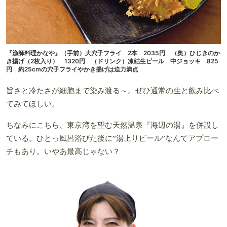
『漁師料理かなや』（手前）大穴子フライ 2本 2035円 （奥）ひじきのか
き揚げ（2枚入り） 1320円 （ドリンク）凍結生ビール 中ジョッキ 825
円 約25cmの穴子フライやかき揚げは迫力満点
旨さと冷たさが細胞まで染み渡る～。ぜひ通常の生と飲み比べ
てみてほしい。
ちなみにこちら、東京湾を望む天然温泉『海辺の湯』を併設し
ている。ひとっ風呂浴びた後に”湯上りビール”なんてアプロー
チもあり。いやあ最高じゃない？