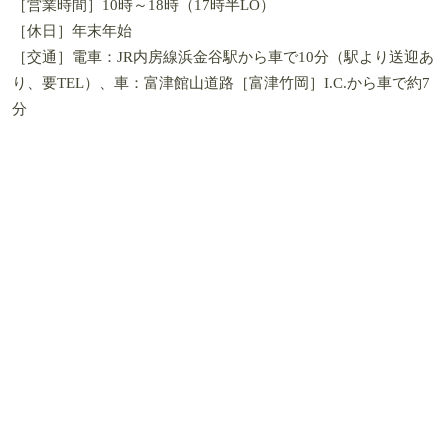
［営業時間］10時～18時（17時半LO）
［休日］年末年始
［交通］電車：JR内房線浜金谷駅から車で10分（駅より送迎あ
り、要TEL）、車：富津館山道路［富津竹岡］I.C.から車で約7
分