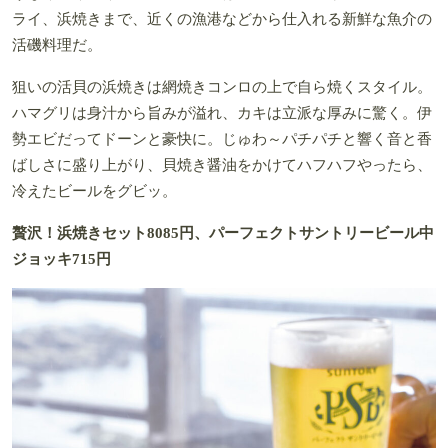
ライ、浜焼きまで、近くの漁港などから仕入れる新鮮な魚介の
活磯料理だ。
狙いの活貝の浜焼きは網焼きコンロの上で自ら焼くスタイル。
ハマグリは身汁から旨みが溢れ、カキは立派な厚みに驚く。伊
勢エビだってドーンと豪快に。じゅわ～パチパチと響く音と香
ばしさに盛り上がり、貝焼き醤油をかけてハフハフやったら、
冷えたビールをグビッ。
贅沢！浜焼きセット8085円、パーフェクトサントリービール中
ジョッキ715円