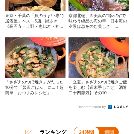
東京・千葉の「貝のうまい専門
京都北端、久美浜の“隠れ宿”で
居酒屋」ベスト5店…街歩き
味わう絶品の海の幸 日本海の
《高円寺・上野・恵比寿・神...
夕景は息をのむ美しさ ...
「さざえのつぼ焼き」がたった
「立夏」さざえのつぼ焼きご飯
10分で「贅沢ごはん」に…！超
を楽しむ【週末手しごと 酒肴
簡単「おつまみレシピ」...
二十四節気】その10 -...
Recommended by
ランキング
24時間
週間