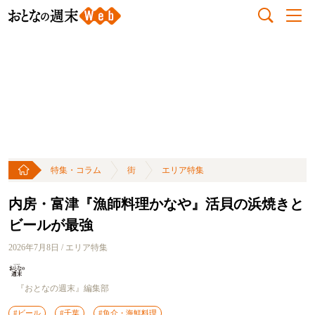
特集・コラム
街
エリア特集
内房・富津『漁師料理かなや』活貝の浜焼きと
ビールが最強
2026年7月8日 / エリア特集
『おとなの週末』編集部
#ビール
#千葉
#魚介・海鮮料理