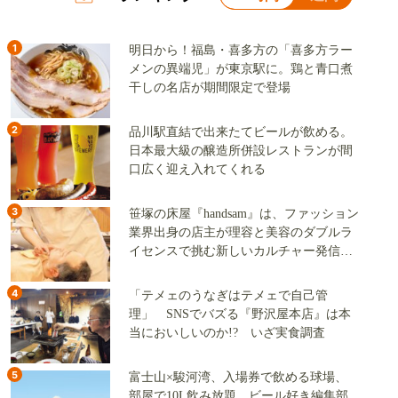
1
明日から！福島・喜多方の「喜多方ラー
メンの異端児」が東京駅に。鶏と青口煮
干しの名店が期間限定で登場
2
品川駅直結で出来たてビールが飲める。
日本最大級の醸造所併設レストランが間
口広く迎え入れてくれる
3
笹塚の床屋『handsam』は、ファッション
業界出身の店主が理容と美容のダブルラ
イセンスで挑む新しいカルチャー発信基
地
4
「テメェのうなぎはテメェで自己管
理」 SNSでバズる『野沢屋本店』は本
当においしいのか!? いざ実食調査
5
富士山×駿河湾、入場券で飲める球場、
部屋で10L飲み放題。ビール好き編集部