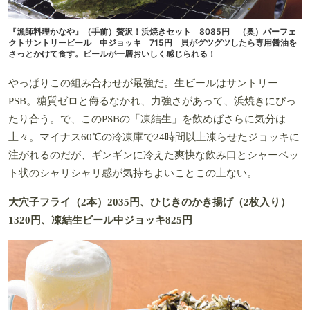
『漁師料理かなや』（手前）贅沢！浜焼きセット 8085円 （奥）パーフェ
クトサントリービール 中ジョッキ 715円 貝がグツグツしたら専用醤油を
さっとかけて食す。ビールが一層おいしく感じられる！
やっぱりこの組み合わせが最強だ。生ビールはサントリー
PSB。糖質ゼロと侮るなかれ、力強さがあって、浜焼きにぴっ
たり合う。で、このPSBの「凍結生」を飲めばさらに気分は
上々。マイナス60℃の冷凍庫で24時間以上凍らせたジョッキに
注がれるのだが、ギンギンに冷えた爽快な飲み口とシャーベッ
ト状のシャリシャリ感が気持ちよいことこの上ない。
大穴子フライ（2本）2035円、ひじきのかき揚げ（2枚入り）
1320円、凍結生ビール中ジョッキ825円