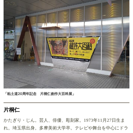
「粘土道20周年記念 片桐仁創作大百科展」
片桐仁
かたぎり・じん。芸人、俳優、彫刻家。1973年11月27日生ま
れ。埼玉県出身。多摩美術大学卒。テレビや舞台を中心にドラ