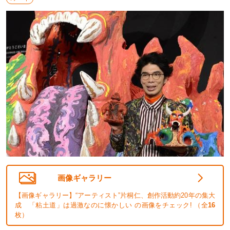
画像ギャラリー
【画像ギャラリー】“アーティスト”片桐仁、創作活動約20年の集大
成 「粘土道」は過激なのに懐かしい の画像をチェック! （全
16
枚）