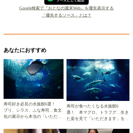
Google検索で『おとなの週末Web』を優先表示する
「優先するソース」とは？
あなたにおすすめ
寿司好き必見の水族館6選！
寿司が食べたくなる水族館6
ブリ、シラス、ふな寿司…食文
選！ 本マグロ、トラフグ…生き
化の展示から本当の「いただき
た姿を見て「いただきます」を考
ます」を知る
える