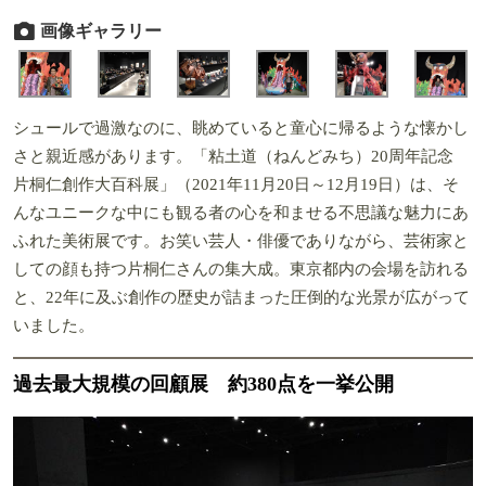
画像ギャラリー
シュールで過激なのに、眺めていると童心に帰るような懐かし
さと親近感があります。「粘土道（ねんどみち）20周年記念
片桐仁創作大百科展」（2021年11月20日～12月19日）は、そ
んなユニークな中にも観る者の心を和ませる不思議な魅力にあ
ふれた美術展です。お笑い芸人・俳優でありながら、芸術家と
しての顔も持つ片桐仁さんの集大成。東京都内の会場を訪れる
と、22年に及ぶ創作の歴史が詰まった圧倒的な光景が広がって
いました。
過去最大規模の回顧展 約380点を一挙公開