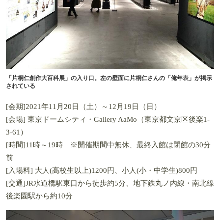
「片桐仁創作大百科展」の入り口。左の壁面に片桐仁さんの「俺年表」が掲示
されている
[会期]2021年11月20日（土）～12月19日（日）
[会場] 東京ドームシティ・Gallery AaMo（東京都文京区後楽1-
3-61）
[時間]11時～19時 ※開催期間中無休、最終入館は閉館の30分
前
[入場料] 大人(高校生以上)1200円、小人(小・中学生)800円
[交通]JR水道橋駅東口から徒歩約5分、地下鉄丸ノ内線・南北線
後楽園駅から約10分