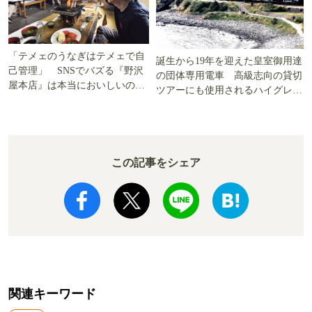
「テメェのうなぎはテメェで自
誕生から19年を迎えた皇室御用達
己管理」 SNSでバズる『野沢
の団体専用電車 高級志向の貸切
屋本店』は本当においしいの
ツアーにも使用されるハイグレー
か!? いざ実食調査
ド電車とは
この記事をシェア
関連キーワード