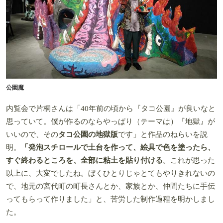
公園魔
内覧会で片桐さんは「40年前の頃から『タコ公園』が良いなと
思っていて。僕が作るのならやっぱり（テーマは）『地獄』が
いいので、その
タコ公園の地獄版
です」と作品のねらいを説
明。
「発泡スチロールで土台を作って、絵具で色を塗ったら、
すぐ終わるところを、全部に粘土を貼り付ける
。これが思った
以上に、大変でしたね。ぼくひとりじゃとてもやりきれないの
で、地元の宮代町の町長さんとか、家族とか、仲間たちに手伝
ってもらって作りました」と、苦労した制作過程を明かしまし
た。