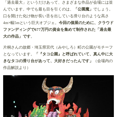
「過去最大」というだけあって、さまざまな作品が会場には並
んでいます。中でも最も目を引くのは、
「公園魔」
でしょう。
口を開けた化け物が長い舌を出している滑り台のような高さ
4m×幅5mという巨大オブジェ。
今回の個展のために、クラウド
ファンディングで677万円の資金を集めて制作された「過去最
大の作品」です
。
片桐さんの故郷・埼玉県宮代（みやしろ）町の公園がモチーフ
となっています。
「『タコ公園』と呼ばれていて、真ん中に大
きなタコの滑り台があって、大好きだったんです」
（会場内の
作品解説より）