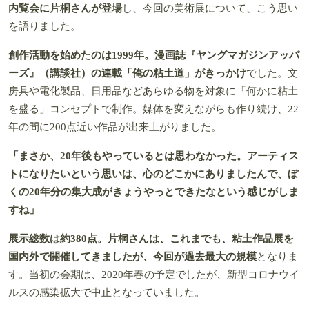
内覧会に片桐さんが登場
し、今回の美術展について、こう思い
を語りました。
創作活動を始めたのは1999年。漫画誌『ヤングマガジンアッパ
ーズ』（講談社）の連載「俺の粘土道」がきっかけ
でした。文
房具や電化製品、日用品などあらゆる物を対象に「何かに粘土
を盛る」コンセプトで制作。媒体を変えながらも作り続け、22
年の間に200点近い作品が出来上がりました。
「まさか、20年後もやっているとは思わなかった。アーティス
トになりたいという思いは、心のどこかにありましたんで、ぼ
くの20年分の集大成がきょうやっとできたなという感じがしま
すね」
展示総数は約380点。片桐さんは、これまでも、粘土作品展を
国内外で開催してきましたが、今回が過去最大の規模
となりま
す。当初の会期は、2020年春の予定でしたが、新型コロナウイ
ルスの感染拡大で中止となっていました。