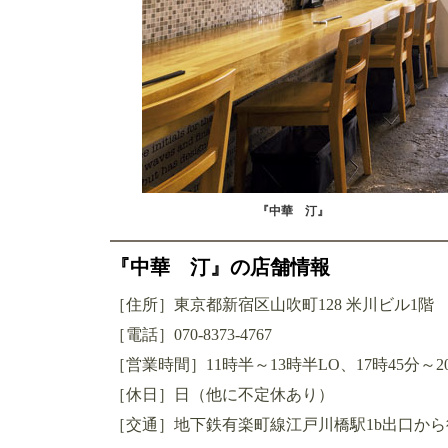
『中華 汀』
『中華 汀』の店舗情報
［住所］東京都新宿区山吹町128 米川ビル1階
［電話］070-8373-4767
［営業時間］11時半～13時半LO、17時45分～2
［休日］日（他に不定休あり）
［交通］地下鉄有楽町線江戸川橋駅1b出口から