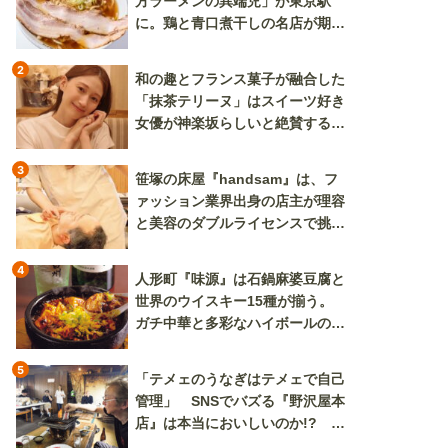
方ラーメンの異端児」が東京駅
に。鶏と青口煮干しの名店が期間
限定で登場
2
和の趣とフランス菓子が融合した
「抹茶テリーヌ」はスイーツ好き
女優が神楽坂らしいと絶賛する逸
品
3
笹塚の床屋『handsam』は、フ
ァッション業界出身の店主が理容
と美容のダブルライセンスで挑む
新しいカルチャー発信基地
4
人形町『味源』は石鍋麻婆豆腐と
世界のウイスキー15種が揃う。
ガチ中華と多彩なハイボールの組
み合わせを楽しめる
5
「テメェのうなぎはテメェで自己
管理」 SNSでバズる『野沢屋本
店』は本当においしいのか!? い
ざ実食調査