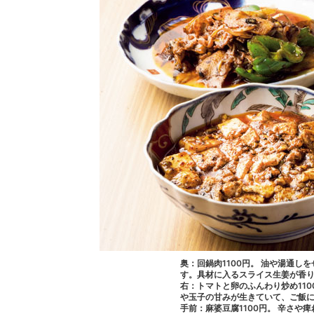
奥：回鍋肉1100円。 油や湯通
す。具材に入るスライス生姜が香
右：トマトと卵のふんわり炒め11
や玉子の甘みが生きていて、ご飯
手前：麻婆豆腐1100円。 辛さ