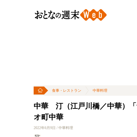
食事・レストラン
中華料理
中華 汀（江戸川橋／中華）
オ町中華
2022年6月9日 / 中華料理