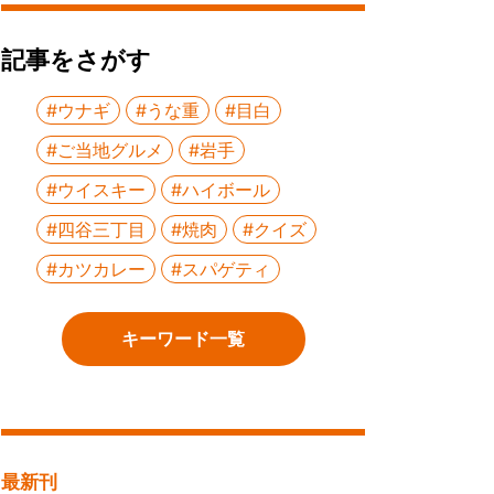
記事をさがす
#ウナギ
#うな重
#目白
#ご当地グルメ
#岩手
#ウイスキー
#ハイボール
#四谷三丁目
#焼肉
#クイズ
#カツカレー
#スパゲティ
キーワード一覧
最新刊