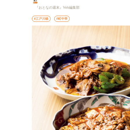
『おとなの週末』Web編集部
#江戸川橋
#町中華