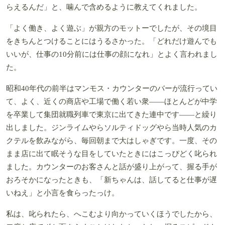
らえるんだ」と、噛んで含めるように教えてくれました。
「よく働き、よく遊ぶ」が親方のモットーでしたが、その境目
をきちんとつけることにはうるさかった。「どれだけ遊んでも
いいが、仕事の10分前には仕事の顔になれ」とよく言われまし
た。
昭和40年代の前半はマンモス・カウンターのバーが流行ってい
て、よく、近くの商店や工場で働く若い衆――ほとんどが中学
を卒業して集団就職列車で東京に出てきた連中です――と繰り
出しました。ジンライムやらソルティドッグやら当時人気のカ
クテルを飲みながら、毎回朝まで大はしゃぎです。一度、その
まま店に出て眠そうな目をしていたときにはこっぴどく叱られ
ました。カウンターのお客さんと話が盛り上がって、握る手が
おろそかになったときも、「新ちゃんは、話してると仕事が遅
いねえ」と小言を食らったっけ。
私は、叱られたら、へこむより向かっていくほうでしたから、