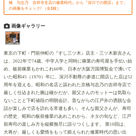
橋 与志乃 吉祥寺支店の修業時代』から『深川での開店』まで」
の画像をチェック! （全
1
枚）
画像ギャラリー
東京の下町・門前仲町の『すし三ツ木』店主・三ツ木新吉さん
は、2022年で74歳。中学入学と同時に稼業の寿司屋を手伝い始
め、板前稼業もかれこれ60年。日本が大阪万国博覧会で沸いて
いた昭和45（1970）年に、深川不動尊の参道に開店した店は52
周年を迎える。昭和の名店と謳われた京橋与志乃の吉祥寺店で
厳しく仕込まれた腕は確かだが、親父さんのモットーは気取ら
ないことと下町値段の明朗会計。昔ながらの江戸弁の洒脱な会
話が楽しみで店を訪れる常連も多い。そんな親父さんが、寿司
の歴史、昭和の板前修業のあれこれから、ネタの旬など、江戸
前寿司の楽しみ方を縦横無尽に語りつくします。 第10回は、
大将が、厳しくも愛情をもって鍛えられた修業時代の思い出