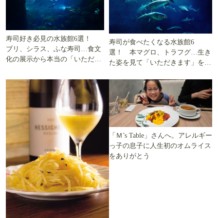
寿司好き必見の水族館6選！
寿司が食べたくなる水族館6
ブリ、シラス、ふな寿司…食文
選！ 本マグロ、トラフグ…生き
化の展示から本当の「いただき
た姿を見て「いただきます」を考
ます」を知る
える
「Ｍ’s Table」さんへ。アレルギー
っ子の息子に人生初のオムライス
をありがとう