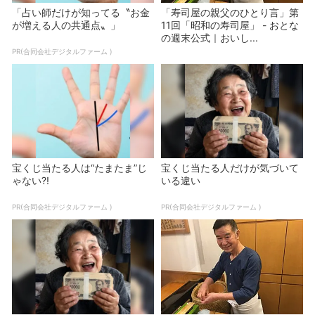
「占い師だけが知ってる〝お金
「寿司屋の親父のひとり言」第
が増える人の共通点〟」
11回「昭和の寿司屋」 - おとな
の週末公式｜おいし...
PR(合同会社デジタルファーム )
宝くじ当たる人は“たまたま”じ
宝くじ当たる人だけが気づいて
ゃない?!
いる違い
PR(合同会社デジタルファーム )
PR(合同会社デジタルファーム )