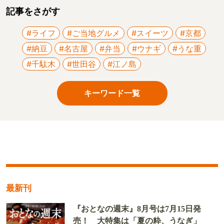
記事をさがす
#ライフ
#ご当地グルメ
#スイーツ
#京都
#納豆
#名古屋
#弁当
#ウナギ
#うな重
#千駄木
#世田谷
#江ノ島
キーワード一覧
最新刊
『おとなの週末』8月号は7月15日発
売！ 大特集は「夏の粋、うなぎ」