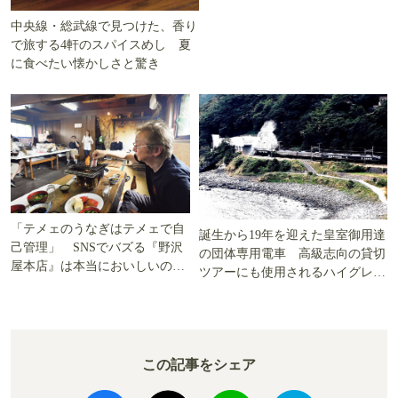
中央線・総武線で見つけた、香り
で旅する4軒のスパイスめし 夏
に食べたい懐かしさと驚き
「テメェのうなぎはテメェで自
誕生から19年を迎えた皇室御用達
己管理」 SNSでバズる『野沢
の団体専用電車 高級志向の貸切
屋本店』は本当においしいの
ツアーにも使用されるハイグレー
か!? いざ実食調査
ド電車とは
この記事をシェア