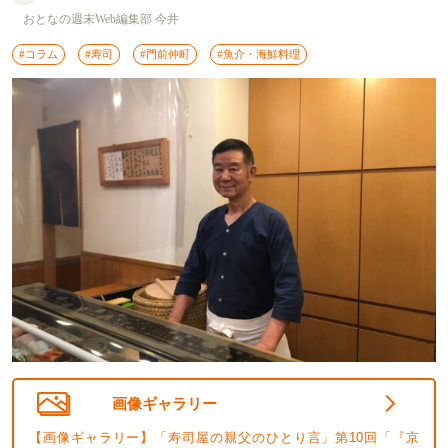
おとなの週末Web編集部 今井
#コラム
#寿司
#門前仲町
#魚介・海鮮料理
画像ギャラリー
【画像ギャラリー】「寿司屋の親父のひとり言」第10回「『京