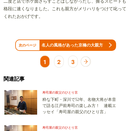
二度と店でボケ面さらすことはしなかったし、握るスピードも
格段に速くなりました。これも親方がメリハリをつけて叱って
くれたおかげです。
名人の風格があった京橋の大親方
次のページ
1
2
3
関連記事
寿司屋の親父のひとり言
粋な下町・深川で52年、名物大将が本音
で語る江戸前寿司の楽しみ方！ 連載エ
ッセイ「寿司屋の親父のひとり言」
寿司屋の親父のひとり言