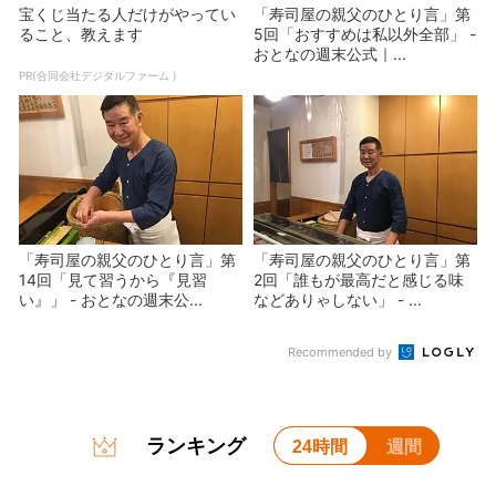
宝くじ当たる人だけがやってい
「寿司屋の親父のひとり言」第
ること、教えます
5回「おすすめは私以外全部」 -
おとなの週末公式｜...
PR(合同会社デジタルファーム )
「寿司屋の親父のひとり言」第
「寿司屋の親父のひとり言」第
14回「見て習うから『見習
2回「誰もが最高だと感じる味
い』」 - おとなの週末公...
などありゃしない」 - ...
Recommended by
ランキング
24時間
週間