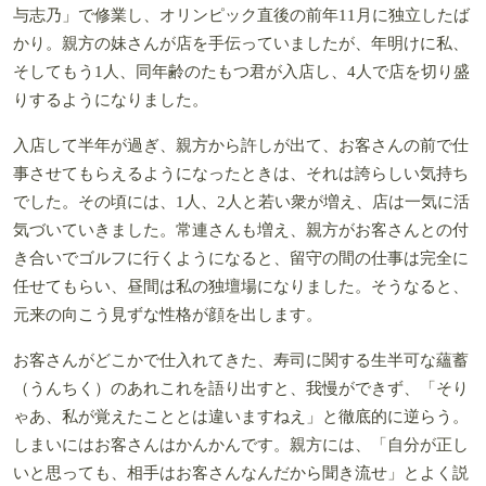
与志乃」で修業し、オリンピック直後の前年11月に独立したば
かり。親方の妹さんが店を手伝っていましたが、年明けに私、
そしてもう1人、同年齢のたもつ君が入店し、4人で店を切り盛
りするようになりました。
入店して半年が過ぎ、親方から許しが出て、お客さんの前で仕
事させてもらえるようになったときは、それは誇らしい気持ち
でした。その頃には、1人、2人と若い衆が増え、店は一気に活
気づいていきました。常連さんも増え、親方がお客さんとの付
き合いでゴルフに行くようになると、留守の間の仕事は完全に
任せてもらい、昼間は私の独壇場になりました。そうなると、
元来の向こう見ずな性格が顔を出します。
お客さんがどこかで仕入れてきた、寿司に関する生半可な蘊蓄
（うんちく）のあれこれを語り出すと、我慢ができず、「そり
ゃあ、私が覚えたこととは違いますねえ」と徹底的に逆らう。
しまいにはお客さんはかんかんです。親方には、「自分が正し
いと思っても、相手はお客さんなんだから聞き流せ」とよく説