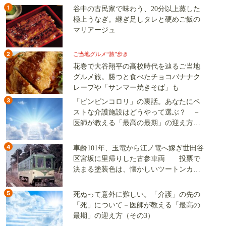
1
谷中の古民家で味わう、20分以上蒸した
極上うなぎ。継ぎ足しタレと硬めご飯の
マリアージュ
2
ご当地グルメ“旅”歩き
花巻で大谷翔平の高校時代を辿るご当地
グルメ旅。勝つと食べたチョコバナナク
レープや「サンマー焼きそば」も
3
「ピンピンコロリ」の裏話。あなたにベ
ストな介護施設はどうやって選ぶ？ －
医師が教える「最高の最期」の迎え方
（その2）
4
車齢101年、玉電から江ノ電へ嫁ぎ世田谷
区宮坂に里帰りした古参車両 投票で
決まる塗装色は、懐かしいツートンカラ
ーか、グリーン単色か
5
死ぬって意外に難しい。「介護」の先の
「死」について－医師が教える「最高の
最期」の迎え方（その3）