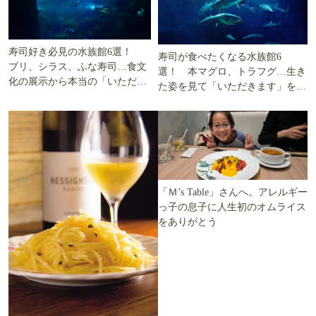
寿司好き必見の水族館6選！
寿司が食べたくなる水族館6
ブリ、シラス、ふな寿司…食文
選！ 本マグロ、トラフグ…生き
化の展示から本当の「いただき
た姿を見て「いただきます」を考
ます」を知る
える
「Ｍ’s Table」さんへ。アレルギー
っ子の息子に人生初のオムライス
をありがとう