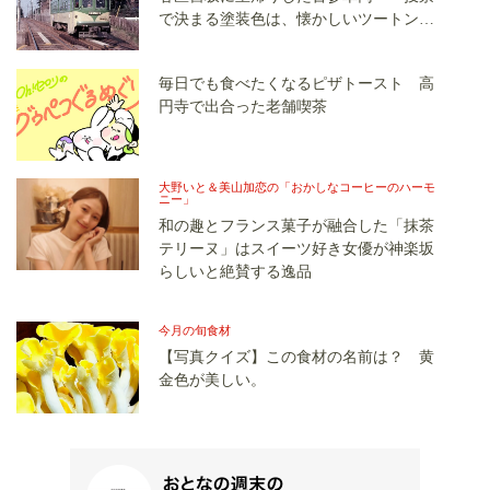
で決まる塗装色は、懐かしいツートンカ
ラーか、グリーン単色か
毎日でも食べたくなるピザトースト 高
円寺で出合った老舗喫茶
大野いと＆美山加恋の「おかしなコーヒーのハーモ
ニー」
和の趣とフランス菓子が融合した「抹茶
テリーヌ」はスイーツ好き女優が神楽坂
らしいと絶賛する逸品
今月の旬食材
【写真クイズ】この食材の名前は？ 黄
金色が美しい。