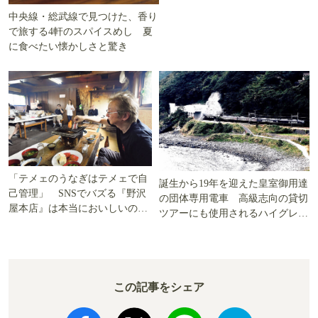
中央線・総武線で見つけた、香り
で旅する4軒のスパイスめし 夏
に食べたい懐かしさと驚き
「テメェのうなぎはテメェで自
誕生から19年を迎えた皇室御用達
己管理」 SNSでバズる『野沢
の団体専用電車 高級志向の貸切
屋本店』は本当においしいの
ツアーにも使用されるハイグレー
か!? いざ実食調査
ド電車とは
この記事をシェア