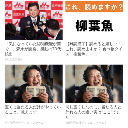
「気になっていた認知機能が菌
【難読漢字】読めると嬉しい!!
で…」森永が開発。感動の70代
これ、読めますか？ 食べ物クイ
続出
ズ「柳葉魚」 - ...
PR(森永乳業)
宝くじ当たる人だけがやってい
同じ宝くじなのに、当たる人と
ること、教えます
外れる人の違い実は“ここ”でし
た
PR(合同会社デジタルファーム )
PR(合同会社デジタルファーム )