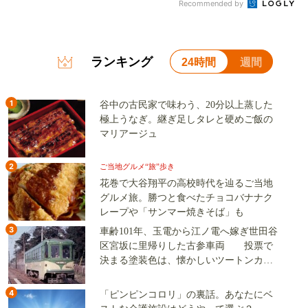
Recommended by
ランキング
24時間
週間
1
谷中の古民家で味わう、20分以上蒸した
極上うなぎ。継ぎ足しタレと硬めご飯の
マリアージュ
2
ご当地グルメ“旅”歩き
花巻で大谷翔平の高校時代を辿るご当地
グルメ旅。勝つと食べたチョコバナナク
レープや「サンマー焼きそば」も
3
車齢101年、玉電から江ノ電へ嫁ぎ世田谷
区宮坂に里帰りした古参車両 投票で
決まる塗装色は、懐かしいツートンカラ
ーか、グリーン単色か
4
「ピンピンコロリ」の裏話。あなたにベ