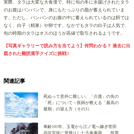
実際、タラは大変な大食漢で、特に旬の冬に水揚げされたタラ
のお腹はパンパンで、身にもたっぷりの脂が蓄えられていま
す。ただし、パンパンのお腹の中に蓄えられているのは餌では
なく、白子（精巣）や卵です。なかでもタラの白子は人気で、
旬の時期のタラはオスのほうが高値で取引されるようです。
【写真ギャラリーで読み方を当てよう】何問わかる？ 過去に出
題された難読漢字クイズに挑戦!!
関連記事
死ぬって意外に難しい。「介護」の先の
「死」について－医師が教える「最高の
最期」の迎え方（その3）
車齢101年、玉電から江ノ電へ嫁ぎ世田
谷区宮坂に里帰りした古参車両 投票