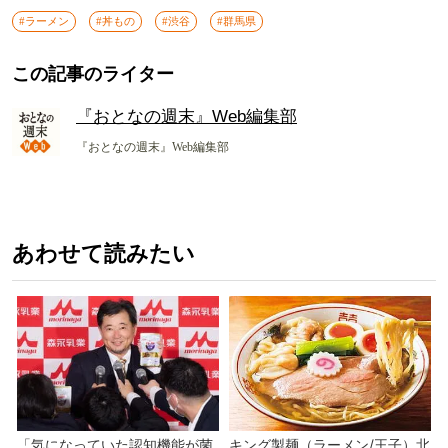
#ラーメン
#丼もの
#渋谷
#群馬県
この記事のライター
『おとなの週末』Web編集部
『おとなの週末』Web編集部
あわせて読みたい
「気になっていた認知機能が菌
キング製麺（ラーメン/王子）北