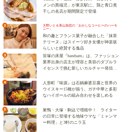
メンの異端児」が東京駅に。鶏と青口煮
干しの名店が期間限定で登場
2
大野いと＆美山加恋の「おかしなコーヒーのハーモ
ニー」
和の趣とフランス菓子が融合した「抹茶
テリーヌ」はスイーツ好き女優が神楽坂
らしいと絶賛する逸品
3
笹塚の床屋『handsam』は、ファッション
業界出身の店主が理容と美容のダブルラ
イセンスで挑む新しいカルチャー発信基
地
4
人形町『味源』は石鍋麻婆豆腐と世界の
ウイスキー15種が揃う。ガチ中華と多彩
なハイボールの組み合わせを楽しめる
5
巣鴨・大塚・駒込で増殖中！ ライター
の日常に登場する地味ウマな「ミャンマ
ー料理」と3軒のニラ玉