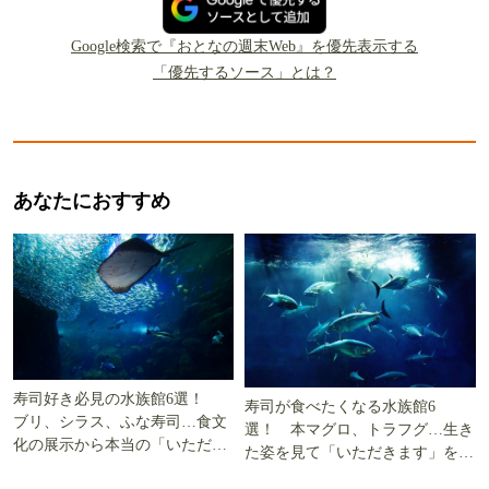
Google検索で『おとなの週末Web』を優先表示する
「優先するソース」とは？
あなたにおすすめ
寿司好き必見の水族館6選！
寿司が食べたくなる水族館6
ブリ、シラス、ふな寿司…食文
選！ 本マグロ、トラフグ…生き
化の展示から本当の「いただき
た姿を見て「いただきます」を考
ます」を知る
える