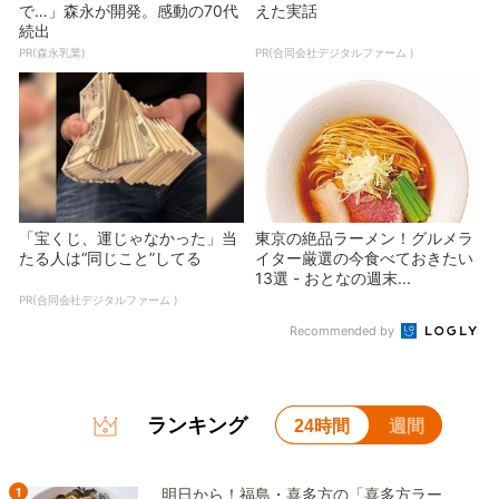
で…」森永が開発。感動の70代
えた実話
続出
PR(森永乳業)
PR(合同会社デジタルファーム )
「宝くじ、運じゃなかった」当
東京の絶品ラーメン！グルメラ
たる人は“同じこと”してる
イター厳選の今食べておきたい
13選 - おとなの週末...
PR(合同会社デジタルファーム )
Recommended by
ランキング
24時間
週間
1
明日から！福島・喜多方の「喜多方ラー