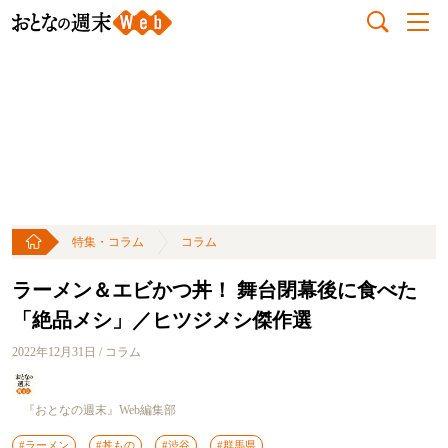
特集・コラム
コラム
ラーメン＆エビかつ丼！ 舞台閉幕後に食べた
「絶品メシ」／ヒツジメシ傑作選
2022年12月31日 / コラム
『おとなの週末』Web編集部
#ラーメン
#丼もの
#渋谷
#群馬県