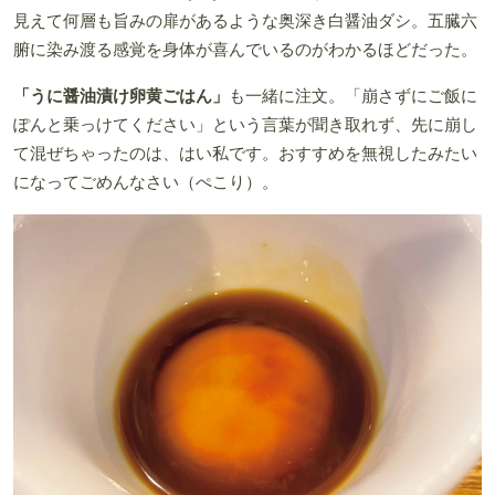
見えて何層も旨みの扉があるような奥深き白醤油ダシ。五臓六
腑に染み渡る感覚を身体が喜んでいるのがわかるほどだった。
「うに醤油漬け卵黄ごはん」
も一緒に注文。「崩さずにご飯に
ぽんと乗っけてください」という言葉が聞き取れず、先に崩し
て混ぜちゃったのは、はい私です。おすすめを無視したみたい
になってごめんなさい（ぺこり）。