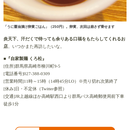
「うに醤油漬け卵黄ごはん」（250円）。卵黄、次回は崩さず乗せます
炎天下、汗だくで待っても余りある口福をもたらしてくれるお
店
。いつかまた再訪したいな。
■『自家製麺 くろ松』
[住所]群馬県高崎市柳川町9-5
[電話番号]027-388-0309
[営業時間]11時～15時（14時45分LO）※売り切れ次第終了
[休み]日・不定休（Twitter参照）
[交通]JR上越線ほか高崎駅西口より群馬バス高崎郵便局前下車
徒歩1分