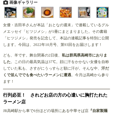
画像ギャラリー
女優・吉田羊さんが本誌「おとなの週末」で連載しているグル
メエッセイ「ヒツジメシ」が1冊にまとまりました。その書籍
「ヒツジメシ」発売を記念して、本誌の連載記事を特別に公開
します。今回は、2022年10月号、第93回をお届けします！
ども、羊です。舞台閉幕の2日後、
私は群馬県高崎市におりま
した
。この日の最高気温は37℃。顔に汗をかかない女優を自称
していた私も、さすがにうっすらと額に汗が。そんな中、
汗だ
くで並んででも食べたいラーメンに遭遇
。今月は高崎から参り
ます！
行列必至！ されどお店の方の心遣いに胸打たれた
ラーメン店
JR高崎駅から車で6分ほどの場所にある中華そば店
『自家製麺