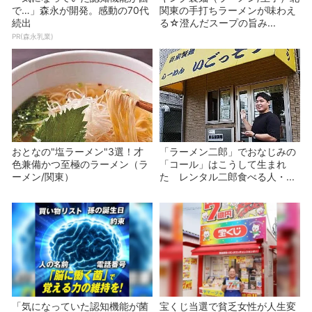
で…」森永が開発。感動の70代
関東の手打ちラーメンが味わえ
続出
る☆澄んだスープの旨み...
PR(森永乳業)
おとなの"塩ラーメン"3選！才
「ラーメン二郎」でおなじみの
色兼備かつ至極のラーメン（ラ
「コール」はこうして生まれ
ーメン/関東）
た レンタル二郎食べる人・...
「気になっていた認知機能が菌
宝くじ当選で貧乏女性が人生変