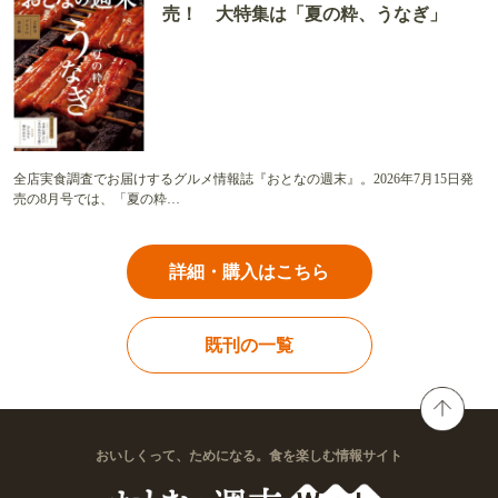
売！ 大特集は「夏の粋、うなぎ」
全店実食調査でお届けするグルメ情報誌『おとなの週末』。2026年7月15日発
売の8月号では、「夏の粋…
詳細・購入はこちら
既刊の一覧
おいしくって、ためになる。食を楽しむ情報サイト