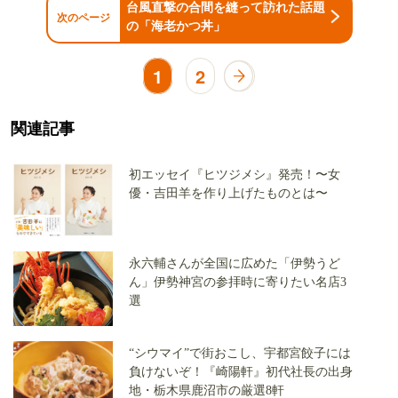
台風直撃の合間を縫って訪れた話題
次のページ
の「海老かつ丼」
1
2
関連記事
初エッセイ『ヒツジメシ』発売！〜女
優・吉田羊を作り上げたものとは〜
永六輔さんが全国に広めた「伊勢うど
ん」伊勢神宮の参拝時に寄りたい名店3
選
“シウマイ”で街おこし、宇都宮餃子には
負けないぞ！『崎陽軒』初代社長の出身
地・栃木県鹿沼市の厳選8軒