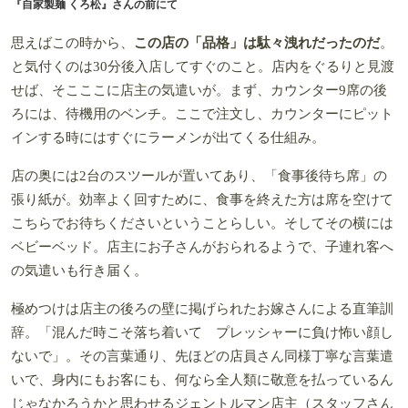
『自家製麺 くろ松』さんの前にて
思えばこの時から、
この店の「品格」は駄々洩れだったのだ
。
と気付くのは30分後入店してすぐのこと。店内をぐるりと見渡
せば、そこここに店主の気遣いが。まず、カウンター9席の後
ろには、待機用のベンチ。ここで注文し、カウンターにピット
インする時にはすぐにラーメンが出てくる仕組み。
店の奥には2台のスツールが置いてあり、「食事後待ち席」の
張り紙が。効率よく回すために、食事を終えた方は席を空けて
こちらでお待ちくださいということらしい。そしてその横には
ベビーベッド。店主にお子さんがおられるようで、子連れ客へ
の気遣いも行き届く。
極めつけは店主の後ろの壁に掲げられたお嫁さんによる直筆訓
辞。「混んだ時こそ落ち着いて プレッシャーに負け怖い顔し
ないで」。その言葉通り、先ほどの店員さん同様丁寧な言葉遣
いで、身内にもお客にも、何なら全人類に敬意を払っているん
じゃなかろうかと思わせるジェントルマン店主（スタッフさん