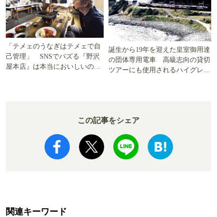
「テメェのうなぎはテメェで自
誕生から19年を迎えた皇室御用達
己管理」 SNSでバズる『野沢
の団体専用電車 高級志向の貸切
屋本店』は本当においしいの
ツアーにも使用されるハイグレー
か!? いざ実食調査
ド電車とは
この記事をシェア
関連キーワード