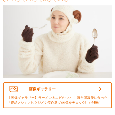
画像ギャラリー
【画像ギャラリー】ラーメン＆エビかつ丼！ 舞台閉幕後に食べた
「絶品メシ」／ヒツジメシ傑作選 の画像をチェック! （全
6
枚）