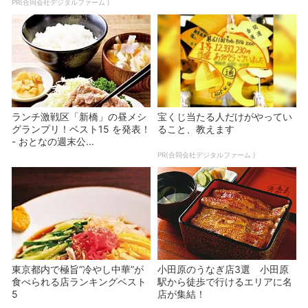
PR(合同会社デジタルファーム )
ランチ激戦区「新橋」の昼メシ
宝くじ当たる人だけがやってい
グランプリ！ベスト15 を発表！
ること、教えます
- おとなの週末公...
PR(合同会社デジタルファーム )
東京都内で極旨”冷やし中華”が
小田原のうなぎ店3選 小田原
食べられる店ランキングベスト
駅から徒歩で行けるエリアに名
5
店が集結！