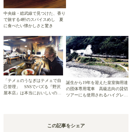
中央線・総武線で見つけた、香り
で旅する4軒のスパイスめし 夏
に食べたい懐かしさと驚き
「テメェのうなぎはテメェで自
誕生から19年を迎えた皇室御用達
己管理」 SNSでバズる『野沢
の団体専用電車 高級志向の貸切
屋本店』は本当においしいの
ツアーにも使用されるハイグレー
か!? いざ実食調査
ド電車とは
この記事をシェア