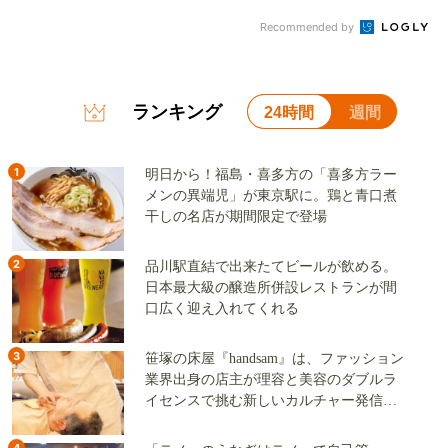
Recommended by
ランキング
24時間
週間
1
明日から！福島・喜多方の「喜多方ラー
メンの異端児」が東京駅に。鶏と青口煮
干しの名店が期間限定で登場
2
品川駅直結で出来たてビールが飲める。
日本最大級の醸造所併設レストランが間
口広く迎え入れてくれる
3
笹塚の床屋『handsam』は、ファッション
業界出身の店主が理容と美容のダブルラ
イセンスで挑む新しいカルチャー発信基
地
4