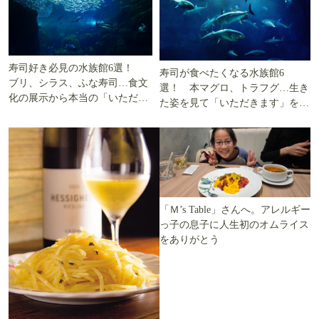
寿司好き必見の水族館6選！
寿司が食べたくなる水族館6
ブリ、シラス、ふな寿司…食文
選！ 本マグロ、トラフグ…生き
化の展示から本当の「いただき
た姿を見て「いただきます」を考
ます」を知る
える
「Ｍ’s Table」さんへ。アレルギー
っ子の息子に人生初のオムライス
をありがとう