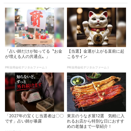
「占い師だけが知ってる〝お金
【当選】金運が上がる直前に起
が増える人の共通点〟」
こるサイン
PR(合同会社デジタルファーム )
PR(合同会社デジタルファーム )
「2027年の宝くじ当選者は〇〇
東京のうなぎ屋12選 気軽に入
です」占い師が暴露
れるお店から特別な日におすす
めの老舗まで一挙紹介！