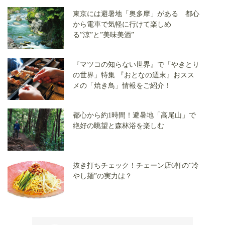
東京には避暑地「奥多摩」がある 都心
から電車で気軽に行けて楽しめ
る”涼”と”美味美酒”
『マツコの知らない世界』で「やきとり
の世界」特集 『おとなの週末』おスス
メの「焼き鳥」情報をご紹介！
都心から約1時間！避暑地「高尾山」で
絶好の眺望と森林浴を楽しむ
抜き打ちチェック！チェーン店6軒の“冷
やし麺”の実力は？