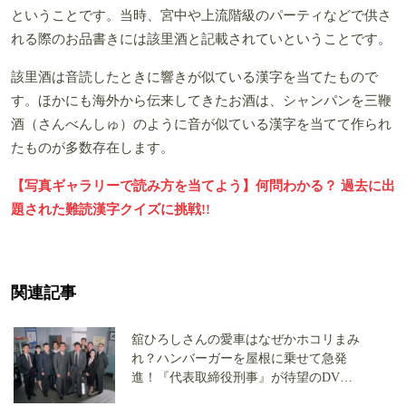
ということです。当時、宮中や上流階級のパーティなどで供さ
れる際のお品書きには該里酒と記載されていということです。
該里酒は音読したときに響きが似ている漢字を当てたもので
す。ほかにも海外から伝来してきたお酒は、シャンパンを三鞭
酒（さんべんしゅ）のように音が似ている漢字を当てて作られ
たものが多数存在します。
【写真ギャラリーで読み方を当てよう】何問わかる？ 過去に出
題された難読漢字クイズに挑戦!!
関連記事
舘ひろしさんの愛車はなぜかホコリまみ
れ？ハンバーガーを屋根に乗せて急発
進！『代表取締役刑事』が待望のDVD
化【渡哲也さん没後3年】