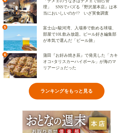
「テメェのうなぎはテメェで自己管
理」 SNSでバズる『野沢屋本店』は本
当においしいのか!? いざ実食調査
5
富士山×駿河湾、入場券で飲める球場、
部屋で10L飲み放題。ビール好き編集部
が本気で選んだ「ビール旅」
6
蒲田『お好み焼き辰』で発見した「カキ
オコ×タリスカーハイボール」が海のマ
リアージュだった
ランキングをもっと見る