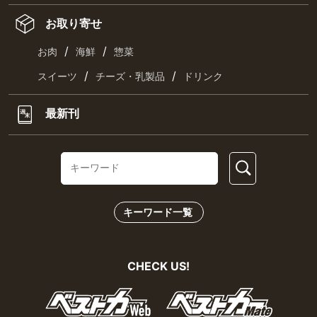
お取り寄せ
/
/
お肉
海鮮
惣菜
/
/
スイーツ
チーズ・乳製品
ドリンク
最新刊
キーワード一覧
CHECK US!