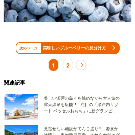
美味しいブルーベリーの見分け方
次のページ
1
2
関連記事
美しい瀬戸の島々を眺めながら大人気の
露天温泉を堪能!! 注目の「瀬戸内リゾ
ート ベッセルおおち」に新グランピン
グエリアがオープン
見逃せない施設がてんこ盛り!! 源泉か