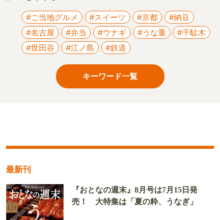
#ご当地グルメ
#スイーツ
#京都
#納豆
#名古屋
#弁当
#ウナギ
#うな重
#千駄木
#世田谷
#江ノ島
#鉄道
キーワード一覧
最新刊
『おとなの週末』8月号は7月15日発
売！ 大特集は「夏の粋、うなぎ」