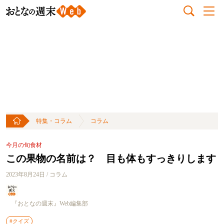
特集・コラム
コラム
今月の旬食材
この果物の名前は？ 目も体もすっきりします
2023年8月24日 / コラム
『おとなの週末』Web編集部
#クイズ