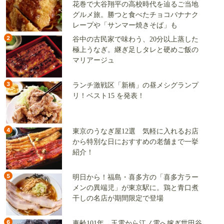
花巻で大谷翔平の高校時代を辿るご当地
グルメ旅。勝つと食べたチョコバナナク
レープや「サンマー焼きそば」も
2
谷中の古民家で味わう、20分以上蒸した
極上うなぎ。継ぎ足しタレと硬めご飯の
マリアージュ
3
ランチ激戦区「新橋」の昼メシグランプ
リ！ベスト15 を発表！
4
東京のうなぎ屋12選 気軽に入れるお店
から特別な日におすすめの老舗まで一挙
紹介！
5
明日から！福島・喜多方の「喜多方ラー
メンの異端児」が東京駅に。鶏と青口煮
干しの名店が期間限定で登場
6
車齢101年、玉電から江ノ電へ嫁ぎ世田谷