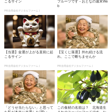
こるサイン
フルーツです - おとなの週末We
b
PR(合同会社デジタルファーム )
【当選】金運が上がる直前に起
【宝くじ落選】外れ続ける流
こるサイン
れ、ここで断ちませんか
PR(合同会社デジタルファーム )
PR(合同会社デジタルファーム )
「どうせ当たらない」と思って
この食材の名前は？ 北海道生
た私が本当に当選した“買い
まれのスーパーフードです - お