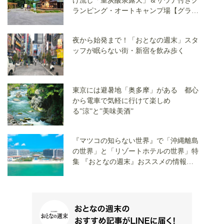
け流し「重炭酸泉露天」＆サウナ付きグ
ランピング・オートキャンプ場【グラン
パーク長湯】に大注目だ
夜から始発まで！「おとなの週末」スタ
ッフが眠らない街・新宿を飲み歩く
東京には避暑地「奥多摩」がある 都心
から電車で気軽に行けて楽しめ
る”涼”と”美味美酒”
『マツコの知らない世界』で「沖縄離島
の世界」と「リゾートホテルの世界」特
集 『おとなの週末』おススメの情報を
ご紹介！