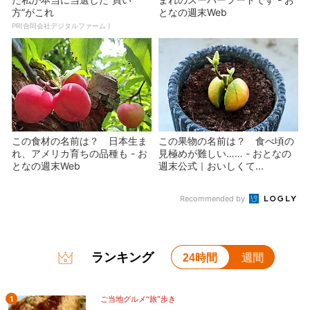
方”がこれ
となの週末Web
PR(合同会社デジタルファーム )
この食材の名前は？ 日本生ま
この果物の名前は？ 食べ頃の
れ、アメリカ育ちの品種も - お
見極めが難しい…… - おとなの
となの週末Web
週末公式｜おいしくて...
Recommended by
ランキング
24時間
週間
1
ご当地グルメ“旅”歩き