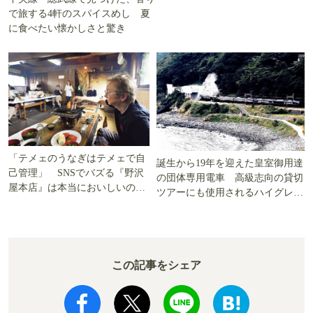
で旅する4軒のスパイスめし 夏
に食べたい懐かしさと驚き
「テメェのうなぎはテメェで自
誕生から19年を迎えた皇室御用達
己管理」 SNSでバズる『野沢
の団体専用電車 高級志向の貸切
屋本店』は本当においしいの
ツアーにも使用されるハイグレー
か!? いざ実食調査
ド電車とは
この記事をシェア