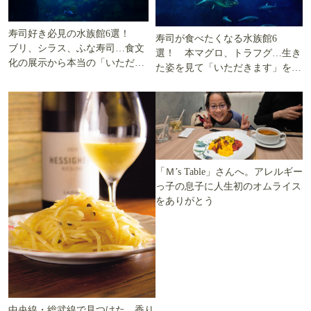
寿司好き必見の水族館6選！
寿司が食べたくなる水族館6
ブリ、シラス、ふな寿司…食文
選！ 本マグロ、トラフグ…生き
化の展示から本当の「いただき
た姿を見て「いただきます」を考
ます」を知る
える
「Ｍ’s Table」さんへ。アレルギー
っ子の息子に人生初のオムライス
をありがとう
中央線・総武線で見つけた、香り