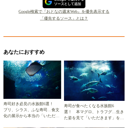
Google検索で『おとなの週末Web』を優先表示する
「優先するソース」とは？
あなたにおすすめ
寿司好き必見の水族館6選！
寿司が食べたくなる水族館6
ブリ、シラス、ふな寿司…食文
選！ 本マグロ、トラフグ…生き
化の展示から本当の「いただき
た姿を見て「いただきます」を考
ます」を知る
える