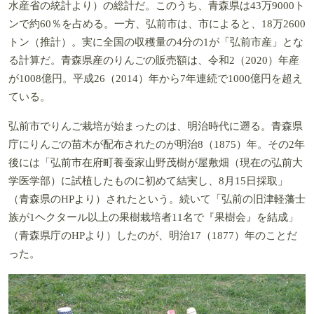
水産省の統計より）の総計だ。このうち、青森県は43万9000ト
ンで約60％を占める。一方、弘前市は、市によると、18万2600
トン（推計）。実に全国の収穫量の4分の1が「弘前市産」とな
る計算だ。青森県産のりんごの販売額は、令和2（2020）年産
が1008億円。平成26（2014）年から7年連続で1000億円を超え
ている。
弘前市でりんご栽培が始まったのは、明治時代に遡る。青森県
庁にりんごの苗木が配布されたのが明治8（1875）年。その2年
後には「弘前市在府町養蚕家山野茂樹が屋敷畑（現在の弘前大
学医学部）に試植したものに初めて結実し、8月15日採取」
（青森県のHPより）されたという。続いて「弘前の旧津軽藩士
族が1ヘクタール以上の果樹栽培者11名で『果樹会』を結成」
（青森県庁のHPより）したのが、明治17（1877）年のことだ
った。