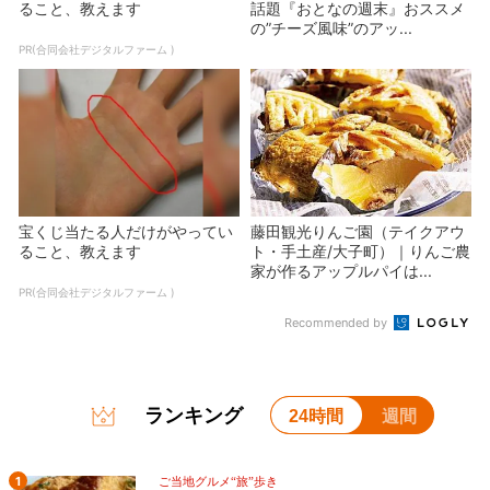
ること、教えます
話題『おとなの週末』おススメ
の”チーズ風味”のアッ...
PR(合同会社デジタルファーム )
宝くじ当たる人だけがやってい
藤田観光りんご園（テイクアウ
ること、教えます
ト・手土産/大子町）｜りんご農
家が作るアップルパイは...
PR(合同会社デジタルファーム )
Recommended by
ランキング
24時間
週間
1
ご当地グルメ“旅”歩き