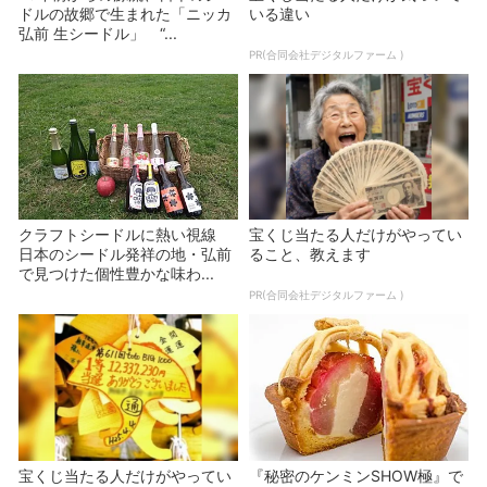
ドルの故郷で生まれた「ニッカ
いる違い
弘前 生シードル」 “...
PR(合同会社デジタルファーム )
クラフトシードルに熱い視線
宝くじ当たる人だけがやってい
日本のシードル発祥の地・弘前
ること、教えます
で見つけた個性豊かな味わ...
PR(合同会社デジタルファーム )
宝くじ当たる人だけがやってい
『秘密のケンミンSHOW極』で