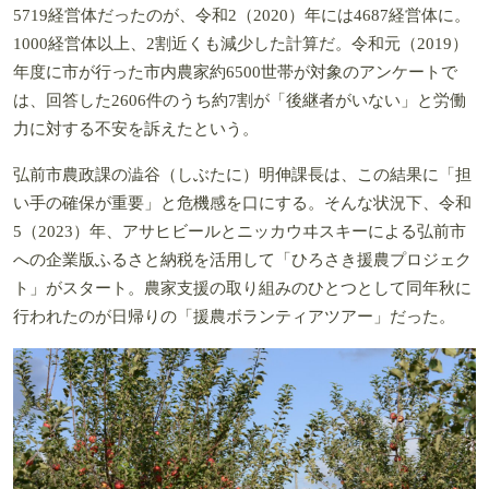
5719経営体だったのが、令和2（2020）年には4687経営体に。
1000経営体以上、2割近くも減少した計算だ。令和元（2019）
年度に市が行った市内農家約6500世帯が対象のアンケートで
は、回答した2606件のうち約7割が「後継者がいない」と労働
力に対する不安を訴えたという。
弘前市農政課の澁谷（しぶたに）明伸課長は、この結果に「担
い手の確保が重要」と危機感を口にする。そんな状況下、令和
5（2023）年、アサヒビールとニッカウヰスキーによる弘前市
への企業版ふるさと納税を活用して「ひろさき援農プロジェク
ト」がスタート。農家支援の取り組みのひとつとして同年秋に
行われたのが日帰りの「援農ボランティアツアー」だった。