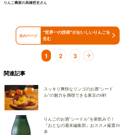
りんご農家の高橋哲史さん
“世界一の技術”がおいしいりんごを
次のページ
生む
1
2
3
関連記事
スッキリ爽快なリンゴのお酒“シード
ル”の魅力を満喫できる東京の6軒
りんごのお酒”シードル”を家飲みで！
『おとなの週末編集部』おススメ厳選10
本