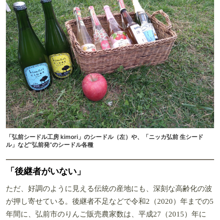
「弘前シードル工房 kimori」のシードル（左）や、「ニッカ弘前 生シード
ル」など“弘前発”のシードル各種
「後継者がいない」
ただ、好調のように見える伝統の産地にも、深刻な高齢化の波
が押し寄せている。後継者不足などで令和2（2020）年までの5
年間に、弘前市のりんご販売農家数は、平成27（2015）年に