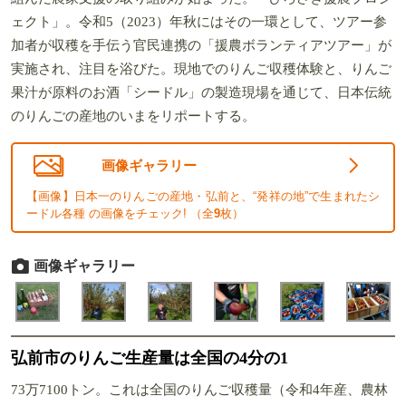
ェクト」。令和5（2023）年秋にはその一環として、ツアー参
加者が収穫を手伝う官民連携の「援農ボランティアツアー」が
実施され、注目を浴びた。現地でのりんご収穫体験と、りんご
果汁が原料のお酒「シードル」の製造現場を通じて、日本伝統
のりんごの産地のいまをリポートする。
画像ギャラリー
【画像】日本一のりんごの産地・弘前と、“発祥の地”で生まれたシ
ードル各種 の画像をチェック! （全
9
枚）
画像ギャラリー
弘前市のりんご生産量は全国の4分の1
73万7100トン。これは全国のりんご収穫量（令和4年産、農林