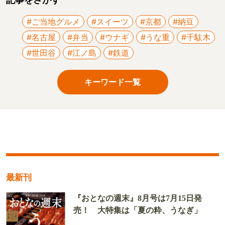
#ご当地グルメ
#スイーツ
#京都
#納豆
#名古屋
#弁当
#ウナギ
#うな重
#千駄木
#世田谷
#江ノ島
#鉄道
キーワード一覧
最新刊
『おとなの週末』8月号は7月15日発
売！ 大特集は「夏の粋、うなぎ」