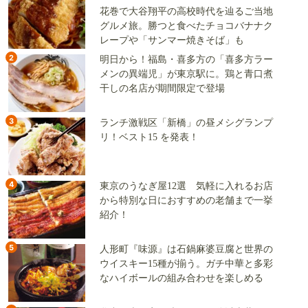
花巻で大谷翔平の高校時代を辿るご当地
グルメ旅。勝つと食べたチョコバナナク
レープや「サンマー焼きそば」も
2
明日から！福島・喜多方の「喜多方ラー
メンの異端児」が東京駅に。鶏と青口煮
干しの名店が期間限定で登場
3
ランチ激戦区「新橋」の昼メシグランプ
リ！ベスト15 を発表！
4
東京のうなぎ屋12選 気軽に入れるお店
から特別な日におすすめの老舗まで一挙
紹介！
5
人形町『味源』は石鍋麻婆豆腐と世界の
ウイスキー15種が揃う。ガチ中華と多彩
なハイボールの組み合わせを楽しめる