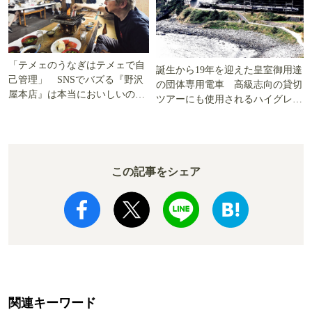
「テメェのうなぎはテメェで自
誕生から19年を迎えた皇室御用達
己管理」 SNSでバズる『野沢
の団体専用電車 高級志向の貸切
屋本店』は本当においしいの
ツアーにも使用されるハイグレー
か!? いざ実食調査
ド電車とは
この記事をシェア
関連キーワード