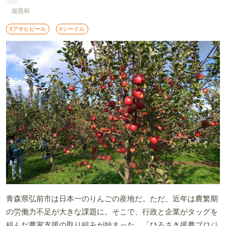
堀晃和
#アサヒビール
#シードル
青森県弘前市は日本一のりんごの産地だ。ただ、近年は農繁期
の労働力不足が大きな課題に。そこで、行政と企業がタッグを
組んだ農家支援の取り組みが始まった。「ひろさき援農プロジ