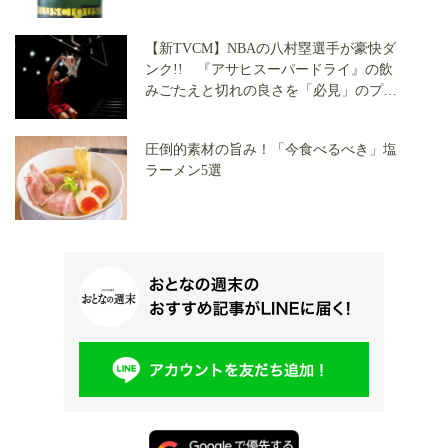
【新TVCM】NBAの八村塁選手が豪快ダ
ンク!! 『アサヒスーパードライ』の飲
みごたえと切れの良さを「必見」のプレ
ーで表現
圧倒的素材の旨み！「今食べるべき」塩
ラーメン5選