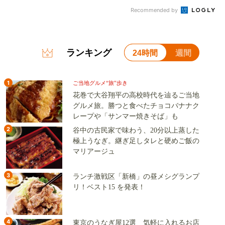
Recommended by
ランキング
24時間
週間
1
ご当地グルメ“旅”歩き
花巻で大谷翔平の高校時代を辿るご当地
グルメ旅。勝つと食べたチョコバナナク
レープや「サンマー焼きそば」も
2
谷中の古民家で味わう、20分以上蒸した
極上うなぎ。継ぎ足しタレと硬めご飯の
マリアージュ
3
ランチ激戦区「新橋」の昼メシグランプ
リ！ベスト15 を発表！
4
東京のうなぎ屋12選 気軽に入れるお店