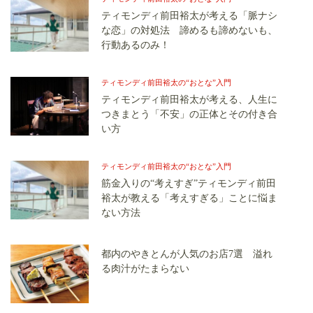
ティモンディ前田裕太が考える「脈ナシ
な恋」の対処法 諦めるも諦めないも、
行動あるのみ！
ティモンディ前田裕太の“おとな”入門
ティモンディ前田裕太が考える、人生に
つきまとう「不安」の正体とその付き合
い方
ティモンディ前田裕太の“おとな”入門
筋金入りの“考えすぎ”ティモンディ前田
裕太が教える「考えすぎる」ことに悩ま
ない方法
都内のやきとんが人気のお店7選 溢れ
る肉汁がたまらない