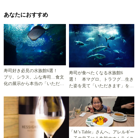
あなたにおすすめ
寿司好き必見の水族館6選！
寿司が食べたくなる水族館6
ブリ、シラス、ふな寿司…食文
選！ 本マグロ、トラフグ…生き
化の展示から本当の「いただき
た姿を見て「いただきます」を考
ます」を知る
える
「Ｍ’s Table」さんへ。アレルギー