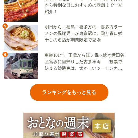
から特別な日におすすめの老舗まで一挙
紹介！
5
明日から！福島・喜多方の「喜多方ラー
メンの異端児」が東京駅に。鶏と青口煮
干しの名店が期間限定で登場
6
車齢101年、玉電から江ノ電へ嫁ぎ世田谷
区宮坂に里帰りした古参車両 投票で
決まる塗装色は、懐かしいツートンカラ
ーか、グリーン単色か
ランキングをもっと見る