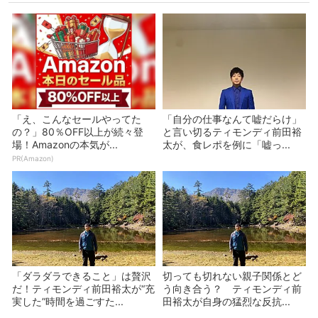
「え、こんなセールやってた
「自分の仕事なんて嘘だらけ」
の？」80％OFF以上が続々登
と言い切るティモンディ前田裕
場！Amazonの本気が...
太が、食レポを例に「嘘っ...
PR(Amazon)
「ダラダラできること」は贅沢
切っても切れない親子関係とど
だ！ティモンディ前田裕太が“充
う向き合う？ ティモンディ前
実した”時間を過ごすた...
田裕太が自身の猛烈な反抗...