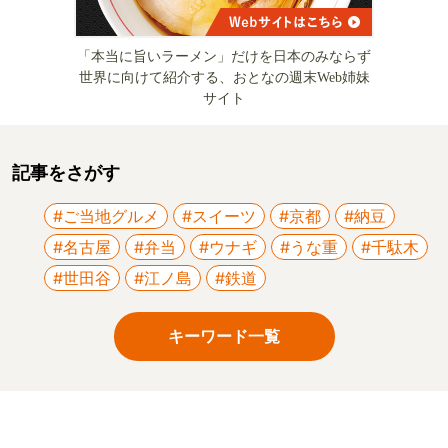
「本当に旨いラーメン」だけを日本のみならず
世界に向けて紹介する、おとなの週末Web姉妹
サイト
記事をさがす
#ご当地グルメ
#スイーツ
#京都
#納豆
#名古屋
#弁当
#ウナギ
#うな重
#千駄木
#世田谷
#江ノ島
#鉄道
キーワード一覧