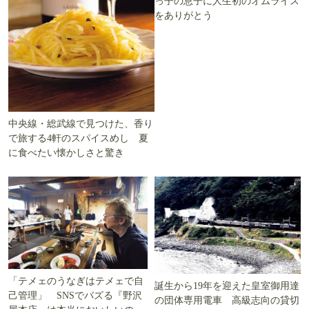
っ子の息子に人生初のオムライス
をありがとう
中央線・総武線で見つけた、香り
で旅する4軒のスパイスめし 夏
に食べたい懐かしさと驚き
「テメェのうなぎはテメェで自
誕生から19年を迎えた皇室御用達
己管理」 SNSでバズる『野沢
の団体専用電車 高級志向の貸切