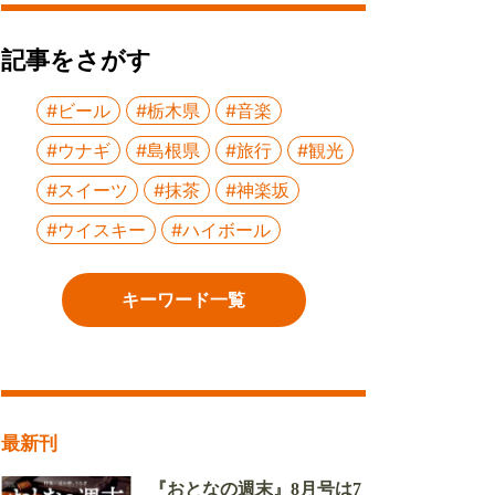
記事をさがす
#ビール
#栃木県
#音楽
#ウナギ
#島根県
#旅行
#観光
#スイーツ
#抹茶
#神楽坂
#ウイスキー
#ハイボール
キーワード一覧
最新刊
『おとなの週末』8月号は7