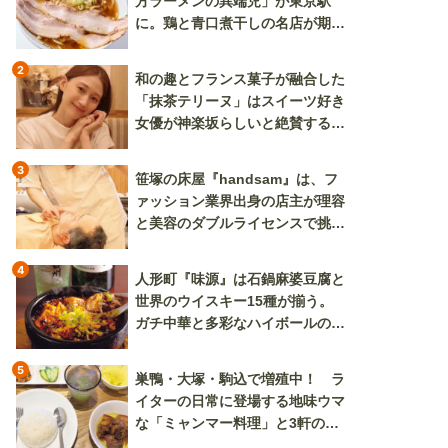
方ラーメンの異端児」が東京駅
に。鶏と青口煮干しの名店が期間
限定で登場
2
和の趣とフランス菓子が融合した
「抹茶テリーヌ」はスイーツ好き
女優が神楽坂らしいと絶賛する逸
品
3
笹塚の床屋『handsam』は、フ
ァッション業界出身の店主が理容
と美容のダブルライセンスで挑む
新しいカルチャー発信基地
4
人形町『味源』は石鍋麻婆豆腐と
世界のウイスキー15種が揃う。
ガチ中華と多彩なハイボールの組
み合わせを楽しめる
5
巣鴨・大塚・駒込で増殖中！ ラ
イターの日常に登場する地味ウマ
な「ミャンマー料理」と3軒のニ
ラ玉