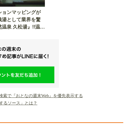
ションマッピングが
銭湯として業界を驚
温泉 久松湯』!!温泉
露天風呂も人気
gle検索で『おとなの週末Web』を優先表示する
するソース」とは？