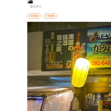
森田幸江
#居酒屋
#沖縄県