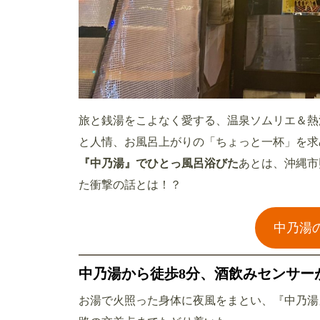
旅と銭湯をこよなく愛する、温泉ソムリエ＆熱
と人情、お風呂上がりの「ちょっと一杯」を求
『中乃湯』でひとっ風呂浴びた
あとは、沖縄市
た衝撃の話とは！？
中乃湯
中乃湯から徒歩8分、酒飲みセンサー
お湯で火照った身体に夜風をまとい、『中乃湯