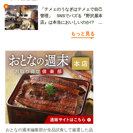
6
「テメェのうなぎはテメェで自己
管理」 SNSでバズる『野沢屋本
店』は本当においしいのか!? い
ざ実食調査
もっと見る
おとなの週末編集部が全品試食して厳選した品