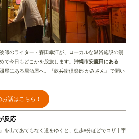
波師のライター・
森田幸江が、ローカルな温浴施設の湯
めて今日もどこかを股旅します。
沖縄市安慶田にある
照屋にある居酒屋へ。『飲兵衛倶楽部 かみさん』で聞い
のお話はこちら！
が反応
』を出てあてもなく道をゆくと、徒歩8分ほどでコザ十字