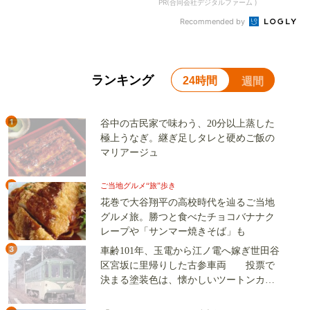
がっつり＆お得なパスタBest14
同じ宝くじなのに、当たる人と
＜前編＞東京おすすめランチ8
外れる人の違い実は“ここ”でし
店（パスタ/東京）
た
PR(合同会社デジタルファーム )
ガッツリ肉派も！辛党も！虎ノ
【宝くじの裏技】当たる側に回
門で必食の“絶品ランチ”3選
るか、このままか
PR(合同会社デジタルファーム )
Recommended by