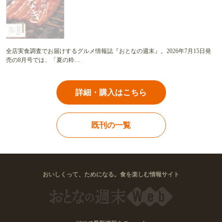
「本当に旨いラーメン」だけを日本のみならず
世界に向けて紹介する、おとなの週末Web姉妹
サイト
記事をさがす
#新潟
#ライフ
#ご当地グルメ
#スイーツ
#京都
#納豆
#名古屋
#弁当
#ウナギ
#うな重
#千駄木
#世田谷
キーワード一覧