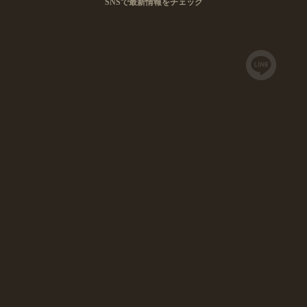
最新刊
『おとなの週末』8月号は7月15日発
売！ 大特集は「夏の粋、うなぎ」
全店実食調査でお届けするグルメ情報誌『おとなの週末』。2026年7月15日発
売の8月号では、「夏の粋…
詳細・購入はこちら
既刊の一覧