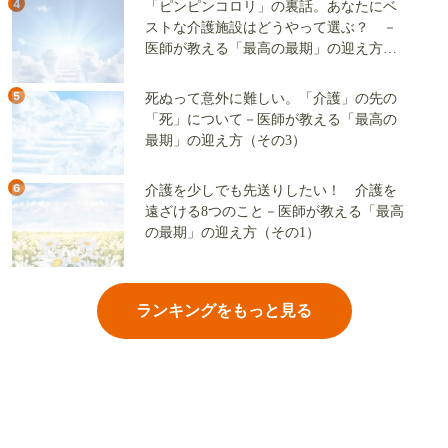
ランキング
24時間
週間
1
谷中の古民家で味わう、20分以上蒸した
極上うなぎ。継ぎ足しタレと硬めご飯の
マリアージュ
2
ご当地グルメ“旅”歩き
花巻で大谷翔平の高校時代を辿るご当地
グルメ旅。勝つと食べたチョコバナナク
レープや「サンマー焼きそば」も
3
車齢101年、玉電から江ノ電へ嫁ぎ世田谷
区宮坂に里帰りした古参車両 投票で
決まる塗装色は、懐かしいツートンカラ
ーか、グリーン単色か
4
「ピンピンコロリ」の裏話。あなたにベ
ストな介護施設はどうやって選ぶ？ －
医師が教える「最高の最期」の迎え方