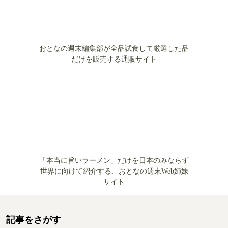
（その2）
5
死ぬって意外に難しい。「介護」の先の
「死」について－医師が教える「最高の
最期」の迎え方（その3）
6
介護を少しでも先送りしたい！ 介護を
遠ざける8つのこと－医師が教える「最高
の最期」の迎え方（その1）
ランキングをもっと見る