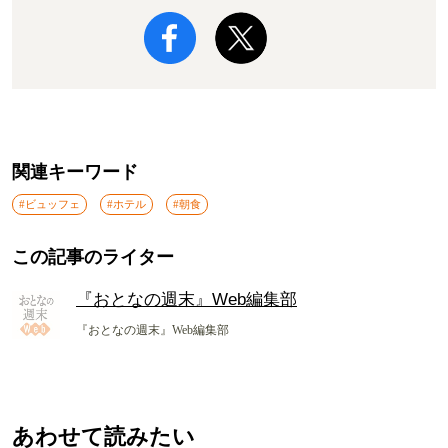
で旅する4軒のスパイスめし 夏
に食べたい懐かしさと驚き
「テメェのうなぎはテメェで自
誕生から19年を迎えた皇室御用達
己管理」 SNSでバズる『野沢
の団体専用電車 高級志向の貸切
屋本店』は本当においしいの
ツアーにも使用されるハイグレー
か!? いざ実食調査
ド電車とは
この記事をシェア