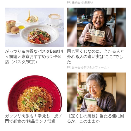
厳選！メンチカツの王様 東京
宝くじ当たる人だけが気づいて
都内おすすめ6店（メンチカツ/
いる違い
東京）
PR(合同会社デジタルファーム )
冬はおでんであたたまろう！抜
【昭和43年以前生まれはロト６
群にウマい専門店6選 - おとな
この数字を買うべき】6つの数
の週末公式｜おいしく...
字が「完全一致」する方...
PR(株式会社MURA)