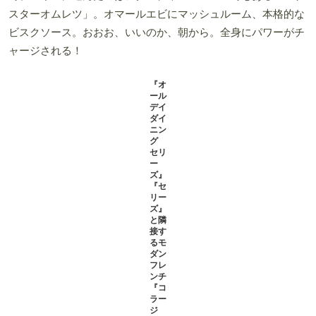
『オールデイダイニング セリーズ』コンラッド東京 セリーズ ブレックフ
ァースト 6500円 香草が香るプロヴァンス風トマトや具材豊富なタコスも
人気！
で、メインに選んだのはシグニチャーメニューでもある「ロブ
スターオムレツ」。オマールエビにマッシュルーム、本格的な
ビスクソース。おおお、いいのか、朝から。全身にパワーがチ
ャージされる！