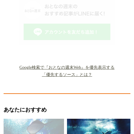
都、行こう。】
東京 《大行列の店》 を覆面で大調
査…！ 待ち時間はなんと最大165分「天
ぷら、カレー、うどん、スパゲティ、お
にぎり」 全5店で実食レポート
東京の《超大行列の店》に並ばずに入れ
る「意外な方法」…大人気の「カレー、
とんかつ、焼きそば、天丼、パン屋」で
覆面調査した
東京で大行列《幻のサンドイッチ》を覆
面で大調査…！なんと2時間で完売、定
番の「たまご・ハムカツ」から「フルー
ツサンド」まで全3店で実食