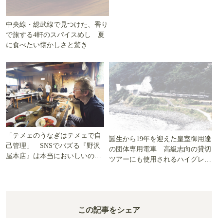
寿司好き必見の水族館6選！
寿司が食べたくなる水族館6
ブリ、シラス、ふな寿司…食文
選！ 本マグロ、トラフグ…生き
化の展示から本当の「いただき
た姿を見て「いただきます」を考
ます」を知る
える
「Ｍ’s Table」さんへ。アレルギー
っ子の息子に人生初のオムライス
をありがとう
中央線・総武線で見つけた、香り