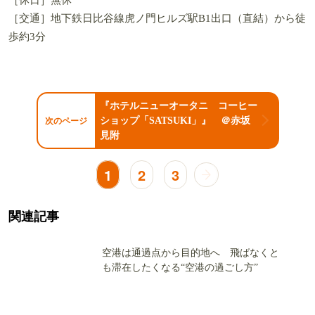
いしさだ。
和食は、米粒の立ったななつぼしのご飯、イクラ、魚、煮物な
ど少数精鋭ながら上質。果物やドリンクのラインナップにもセ
ンスが光る。気持ちいい1日の始まりだ。
『ザ
タヴァ
ン グ
リル＆
ラウン
ジ』
［住所］東京都港区虎ノ門1-23-4 虎ノ門ヒルズ森タワーアン
ダーズ東京5 1階
［電話］03-6830-7739（予約専用）
［営業時間］6時45分～22時半
［休日］無休
［交通］地下鉄日比谷線虎ノ門ヒルズ駅B1出口（直結）から徒
歩約3分