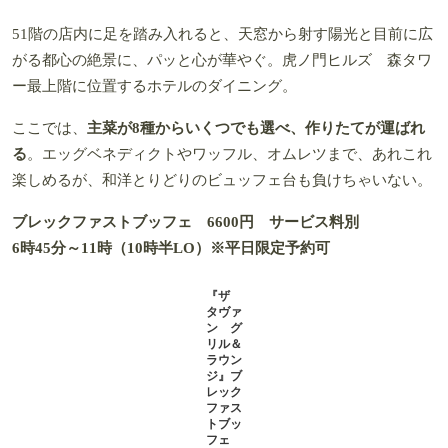
［住所］東京都港区東新橋1-9-1 コンラッド東京28階
［電話］03-6388-8745（予約専用）
［営業時間］6時半〜10時半LO、11時半〜22時（21時LO）※
土・日・祝は12時〜16時がスイーツビュッフェ
［休日］無休
［交通］都営大江戸線ほか汐留駅9番出口から徒歩1分
『アンダーズ 東京 ザ タヴァン グリル＆ラウ
ンジ』 ＠虎ノ門
上質な味と空間、器に眺望、すべてが心地いいシアワセ
51階の店内に足を踏み入れると、天窓から射す陽光と目前に広
がる都心の絶景に、パッと心が華やぐ。虎ノ門ヒルズ 森タワ
ー最上階に位置するホテルのダイニング。
ここでは、
主菜が8種からいくつでも選べ、作りたてが運ばれ
る
。エッグベネディクトやワッフル、オムレツまで、あれこれ
楽しめるが、和洋とりどりのビュッフェ台も負けちゃいない。