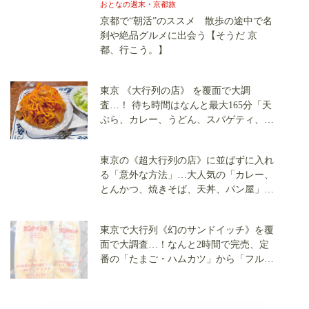
『ホテルニューオータニ コーヒー
ショップ「SATSUKI」』 ＠赤坂
次のページ
見附
1
2
3
関連記事
空港は通過点から目的地へ 飛ばなくと
も滞在したくなる“空港の過ごし方”
おとなの週末・京都旅
京都で“朝活”のススメ 散歩の途中で名
刹や絶品グルメに出会う【そうだ 京