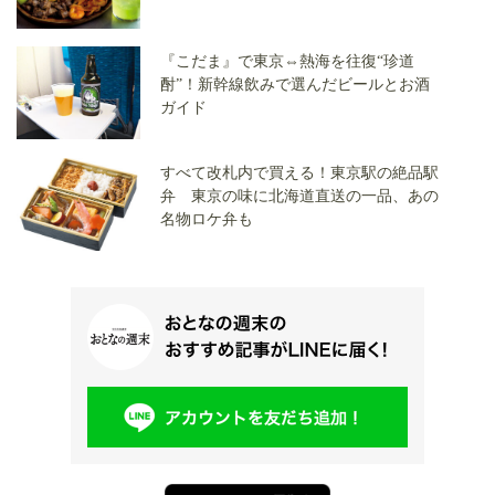
『こだま』で東京⇔熱海を往復“珍道
酎”！新幹線飲みで選んだビールとお酒
ガイド
すべて改札内で買える！東京駅の絶品駅
弁 東京の味に北海道直送の一品、あの
名物ロケ弁も