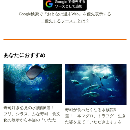
Google検索で『おとなの週末Web』を優先表示する
「優先するソース」とは？
あなたにおすすめ
寿司好き必見の水族館6選！
寿司が食べたくなる水族館6
ブリ、シラス、ふな寿司…食文
選！ 本マグロ、トラフグ…生き
化の展示から本当の「いただき
た姿を見て「いただきます」を考
ます」を知る
える