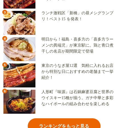
3
ランチ激戦区「新橋」の昼メシグランプ
リ！ベスト15 を発表！
4
明日から！福島・喜多方の「喜多方ラー
メンの異端児」が東京駅に。鶏と青口煮
干しの名店が期間限定で登場
5
東京のうなぎ屋12選 気軽に入れるお店
から特別な日におすすめの老舗まで一挙
紹介！
6
人形町『味源』は石鍋麻婆豆腐と世界の
ウイスキー15種が揃う。ガチ中華と多彩
なハイボールの組み合わせを楽しめる
ランキングをもっと見る