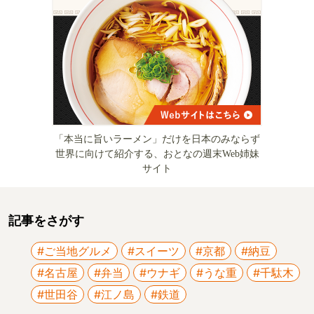
「本当に旨いラーメン」だけを日本のみならず
世界に向けて紹介する、おとなの週末Web姉妹
サイト
記事をさがす
#ご当地グルメ
#スイーツ
#京都
#納豆
#名古屋
#弁当
#ウナギ
#うな重
#千駄木
#世田谷
#江ノ島
#鉄道