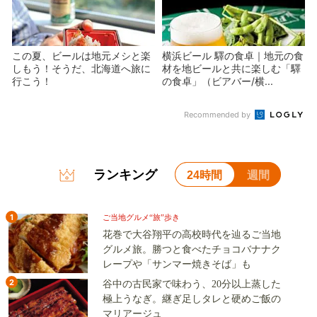
この夏、ビールは地元メシと楽
横浜ビール 驛の食卓｜地元の食
しもう！そうだ、北海道へ旅に
材を地ビールと共に楽しむ「驛
行こう！
の食卓」（ビアバー/横...
Recommended by
ランキング
24時間
週間
1
ご当地グルメ“旅”歩き
花巻で大谷翔平の高校時代を辿るご当地
グルメ旅。勝つと食べたチョコバナナク
レープや「サンマー焼きそば」も
2
谷中の古民家で味わう、20分以上蒸した
極上うなぎ。継ぎ足しタレと硬めご飯の
マリアージュ