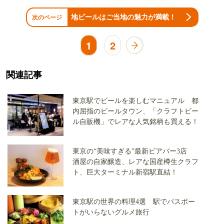
地ビールはご当地の魅力が満載！
次のページ
1
2
関連記事
東京駅でビールを楽しむマニュアル 都
内屈指のビールタウン、「クラフトビー
ル自販機」でレアな人気銘柄も買える！
東京の“美味すぎる”最新ビアバー3店
酒屋の自家醸造、レアな国産樽生クラフ
ト、巨大ターミナル新宿駅直結！
東京駅の世界の料理4選 駅でパスポー
トがいらないグルメ旅行