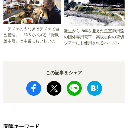
「テメェのうなぎはテメェで自
誕生から19年を迎えた皇室御用達
己管理」 SNSでバズる『野沢
の団体専用電車 高級志向の貸切
屋本店』は本当においしいの
ツアーにも使用されるハイグレー
か!? いざ実食調査
ド電車とは
この記事をシェア
関連キーワード