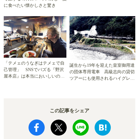
に食べたい懐かしさと驚き
「テメェのうなぎはテメェで自
誕生から19年を迎えた皇室御用達
己管理」 SNSでバズる『野沢
の団体専用電車 高級志向の貸切
屋本店』は本当においしいの
ツアーにも使用されるハイグレー
か!? いざ実食調査
ド電車とは
この記事をシェア