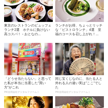
東京のレストランのビュッフェ
ランチがお得、ちょっとリッチ
ランチ2選 ホテルに負けない
な「ビストロランチ」4選 至
高コスパ！ - おとなの...
福のコースを召し上がれ！...
「どうせ当たらない」と思って
同じ宝くじなのに、当たる人と
た私が本当に当選した“買い
外れる人の違い実は“ここ”でし
方”がこれ
た
PR(合同会社デジタルファーム )
PR(合同会社デジタルファーム )