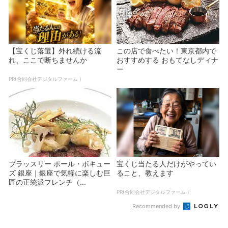
【宝くじ落選】外れ続ける流
この店で食べたい！東京都内で
れ、ここで断ちませんか
おすすめする おもてなしディナ
ー
PR(合同会社デジタルファーム )
ブラッスリー ポール・ボキュー
宝くじ当たる人だけがやってい
ズ 銀座｜銀座で気軽に楽しむ巨
ること、教えます
匠の正統派フレンチ（...
PR(合同会社デジタルファーム )
Recommended by