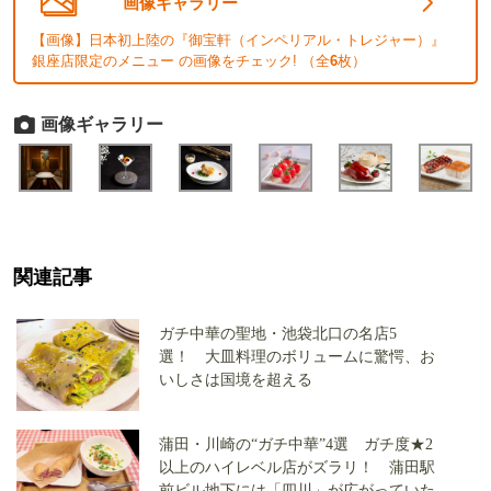
画像ギャラリー
【画像】日本初上陸の『御宝軒（インペリアル・トレジャー）』
銀座店限定のメニュー の画像をチェック! （全
6
枚）
画像ギャラリー
関連記事
ガチ中華の聖地・池袋北口の名店5
選！ 大皿料理のボリュームに驚愕、お
いしさは国境を超える
蒲田・川崎の“ガチ中華”4選 ガチ度★2
以上のハイレベル店がズラリ！ 蒲田駅
前ビル地下には「四川」が広がっていた