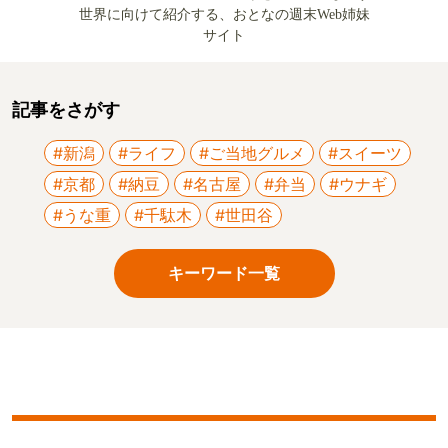
世界に向けて紹介する、おとなの週末Web姉妹
サイト
記事をさがす
#新潟
#ライフ
#ご当地グルメ
#スイーツ
#京都
#納豆
#名古屋
#弁当
#ウナギ
#うな重
#千駄木
#世田谷
キーワード一覧