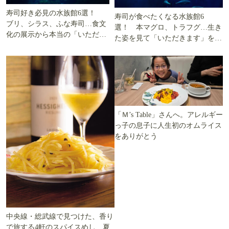
寿司好き必見の水族館6選！
寿司が食べたくなる水族館6
ブリ、シラス、ふな寿司…食文
選！ 本マグロ、トラフグ…生き
化の展示から本当の「いただき
た姿を見て「いただきます」を考
ます」を知る
える
「Ｍ’s Table」さんへ。アレルギー
っ子の息子に人生初のオムライス
をありがとう
中央線・総武線で見つけた、香り
で旅する4軒のスパイスめし 夏