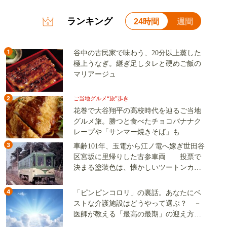
ランキング
24時間
週間
1
谷中の古民家で味わう、20分以上蒸した
極上うなぎ。継ぎ足しタレと硬めご飯の
マリアージュ
2
ご当地グルメ“旅”歩き
花巻で大谷翔平の高校時代を辿るご当地
グルメ旅。勝つと食べたチョコバナナク
レープや「サンマー焼きそば」も
3
車齢101年、玉電から江ノ電へ嫁ぎ世田谷
区宮坂に里帰りした古参車両 投票で
決まる塗装色は、懐かしいツートンカラ
ーか、グリーン単色か
4
「ピンピンコロリ」の裏話。あなたにベ
ストな介護施設はどうやって選ぶ？ －
医師が教える「最高の最期」の迎え方
（その2）