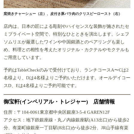
窯焼きチャーシュー（左）、皮付き豚バラ肉のクリスピーロースト（右）
店内は、日本の匠による彫刻やハイセンスな装飾が施されたセ
ミプライベート空間で、特別なひとときを演出します。シェフ
ソムリエが厳選したワインや中国銘酒とのペアリングも楽し
め、料理との相性を考えたオリジナル・カクテルやモクテルも
ご用意しています。
予約はTableCheckのみで受付けており、ランチコースA〜Cは2
名様より、Dは4名様よりご予約いただけます。オールデイコー
スD、Eは4名様よりご予約可能です。
御宝軒(インペリアル・トレジャー) 店舗情報
住所：〒104-0061東京都中央区銀座3-5-4 GAREN12F
アクセス：地下鉄銀座線・丸ノ内線銀座駅(A13出口)から徒歩2
分、有楽町線銀座一丁目駅(8出口)から徒歩2分、JR山手線有楽