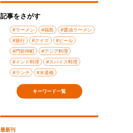
記事をさがす
#ラーメン
#福島
#醤油ラーメン
#旅行
#クイズ
#ビール
#門前仲町
#アジア料理
#インド料理
#スパイス料理
#ランチ
#水道橋
キーワード一覧
最新刊