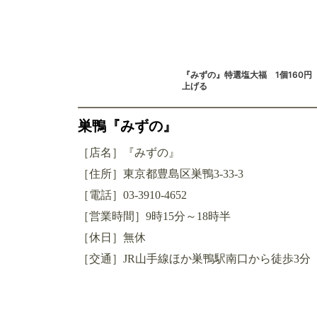
『みずの』特選塩大福 1個160
上げる
巣鴨『みずの』
［店名］『みずの』
［住所］東京都豊島区巣鴨3-33-3
［電話］03-3910-4652
［営業時間］9時15分～18時半
［休日］無休
［交通］JR山手線ほか巣鴨駅南口から徒歩3分