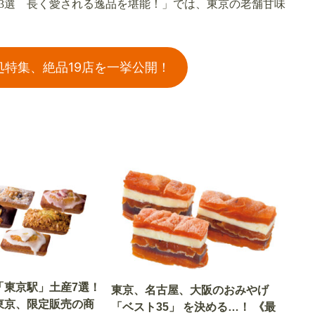
3選 長く愛される逸品を堪能！」では、東京の老舗甘味
。
特集、絶品19店を一挙公開！
「東京駅」土産7選！
東京、名古屋、大阪のおみやげ
東京、限定販売の商
「ベスト35」 を決める…！ 《最