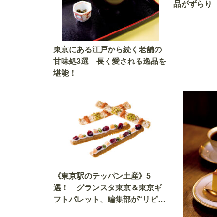
品がずらり
東京にある江戸から続く老舗の
甘味処3選 長く愛される逸品を
堪能！
《東京駅のテッパン土産》5
選！ グランスタ東京＆東京ギ
フトパレット、編集部が“リピ買
い”した銘品大集合