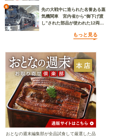
6
先の大戦中に造られた名誉ある蒸
気機関車 宮内省から“御下げ渡
し”された部品が使われた12両の
「デゴイチ」
もっと見る
おとなの週末編集部が全品試食して厳選した品