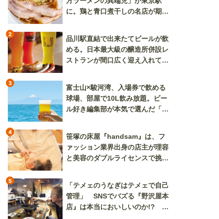
方ラーメンの異端児」が東京駅
に。鶏と青口煮干しの名店が期間
限定で登場
2
品川駅直結で出来たてビールが飲
める。日本最大級の醸造所併設レ
ストランが間口広く迎え入れてく
れる
3
富士山×駿河湾、入場券で飲める
球場、部屋で10L飲み放題。ビー
ル好き編集部が本気で選んだ「ビ
ール旅」
4
笹塚の床屋『handsam』は、フ
ァッション業界出身の店主が理容
と美容のダブルライセンスで挑む
新しいカルチャー発信基地
5
「テメェのうなぎはテメェで自己
管理」 SNSでバズる『野沢屋本
店』は本当においしいのか!? い
ざ実食調査