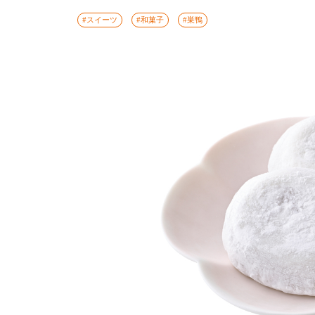
#スイーツ
#和菓子
#巣鴨