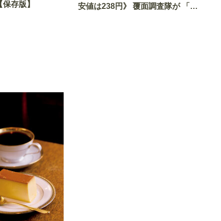
【保存版】
安値は238円》 覆面調査隊が 「食
べて選んだ」 伊勢丹・三越・高島
屋・阪急うめだの 「最強のスイー
ツ」