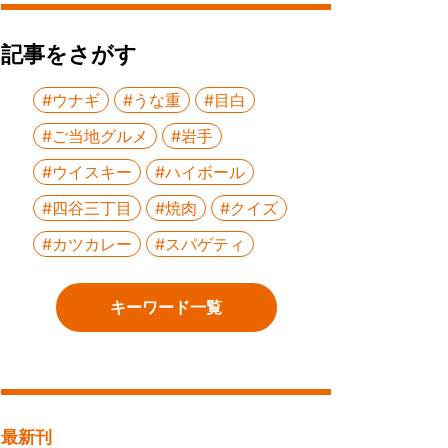
記事をさがす
#ウナギ
#うな重
#目白
#ご当地グルメ
#岩手
#ウイスキー
#ハイボール
#四谷三丁目
#焼肉
#クイズ
#カツカレー
#スパゲティ
キーワード一覧
最新刊