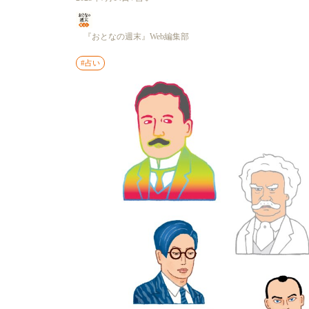
『おとなの週末』Web編集部
#占い