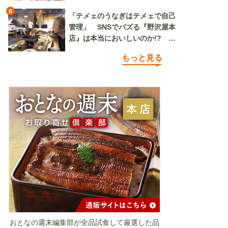
6
「テメェのうなぎはテメェで自己
管理」 SNSでバズる『野沢屋本
店』は本当においしいのか!? い
ざ実食調査
もっと見る
おとなの週末編集部が全品試食して厳選した品