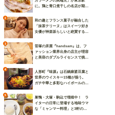
方ラーメンの異端児」が東京駅
に。鶏と青口煮干しの名店が期間
限定で登場
2
和の趣とフランス菓子が融合した
「抹茶テリーヌ」はスイーツ好き
女優が神楽坂らしいと絶賛する逸
品
3
笹塚の床屋『handsam』は、フ
ァッション業界出身の店主が理容
と美容のダブルライセンスで挑む
新しいカルチャー発信基地
4
人形町『味源』は石鍋麻婆豆腐と
世界のウイスキー15種が揃う。
ガチ中華と多彩なハイボールの組
み合わせを楽しめる
5
巣鴨・大塚・駒込で増殖中！ ラ
イターの日常に登場する地味ウマ
な「ミャンマー料理」と3軒のニ
ラ玉