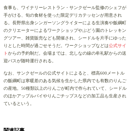
食事も、ワイナリーレストラン・サンクゼール監修のシェフが
手がける、旬の食材を使った限定デリカテッセンが用意され
る。長野県出身シンガーソングライターによる生演奏や飯綱町
のクリエーターによるワークショップやぶどう園のトレッキン
グツアー、雑貨販売なども開催され、シードルを片手にゆった
りとした時間が過ごせそうだ。ワークショップなどは
公式サイ
ト
からの予約制だ。会場までは、北しなの線の牟礼駅からの送
迎バスが随時運行される。
なお、サンクゼールの公式サイトによると、標高600メートル
の飯綱町は寒暖差のある気候を生かした県内でも有数のりんご
の産地。50種類以上のりんごが町内で作られていて、シードル
のほかアップルパイやりんごチップスなどの加工品も生産され
ているという。
関連記事