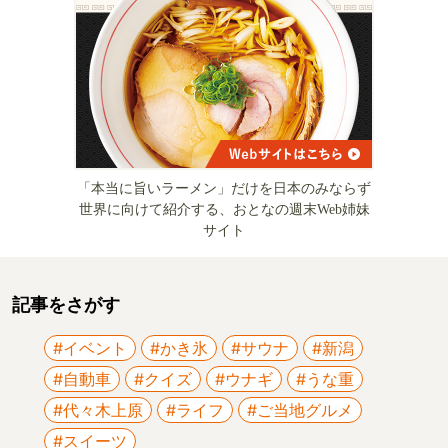
「本当に旨いラーメン」だけを日本のみならず
世界に向けて紹介する、おとなの週末Web姉妹
サイト
記事をさがす
#イベント
#かき氷
#サウナ
#新潟
#自動車
#クイズ
#ウナギ
#うな重
#代々木上原
#ライフ
#ご当地グルメ
#スイーツ