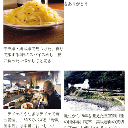
をありがとう
中央線・総武線で見つけた、香り
で旅する4軒のスパイスめし 夏
に食べたい懐かしさと驚き
「テメェのうなぎはテメェで自
誕生から19年を迎えた皇室御用達
己管理」 SNSでバズる『野沢
の団体専用電車 高級志向の貸切
屋本店』は本当においしいの
ツアーにも使用されるハイグレー