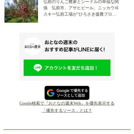
弘前のりんご農家とシードルの幸福な関
係 弘前市、アサヒビール、ニッカウヰ
スキー弘前工場が“ひろさき援農プロジ
ェクト”で描く日本一のりんごの産地の
将来とは
Google検索で『おとなの週末Web』を優先表示する
「優先するソース」とは？