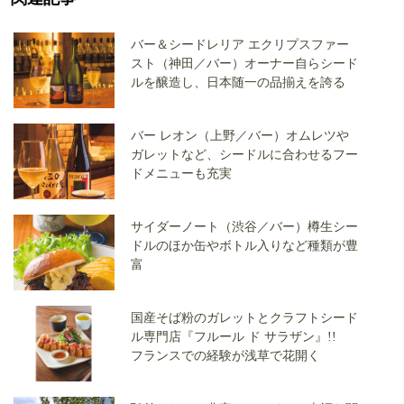
バー＆シードレリア エクリプスファー
スト（神田／バー）オーナー自らシード
ルを醸造し、日本随一の品揃えを誇る
バー レオン（上野／バー）オムレツや
ガレットなど、シードルに合わせるフー
ドメニューも充実
サイダーノート（渋谷／バー）樽生シー
ドルのほか缶やボトル入りなど種類が豊
富
国産そば粉のガレットとクラフトシード
ル専門店『フルール ド サラザン』!!
フランスでの経験が浅草で花開く