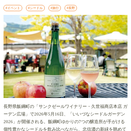
#イベント
#シードル
#旅行
#長野
長野県飯綱町の「サンクゼールワイナリー・久世福商店本店 ガ
ーデン広場」で2026年5月16日、「いいづなシードルガーデン
2026」が開催される。飯綱町ゆかりの7つの醸造所が手がける
個性豊かなシードルを飲み比べながら、北信濃の新緑を眺めて