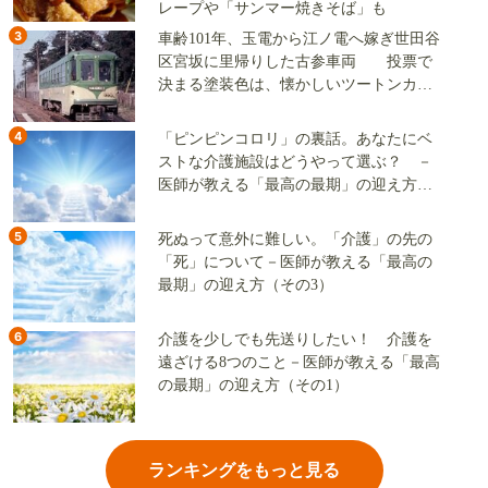
レープや「サンマー焼きそば」も
3
車齢101年、玉電から江ノ電へ嫁ぎ世田谷
区宮坂に里帰りした古参車両 投票で
決まる塗装色は、懐かしいツートンカラ
ーか、グリーン単色か
4
「ピンピンコロリ」の裏話。あなたにベ
ストな介護施設はどうやって選ぶ？ －
医師が教える「最高の最期」の迎え方
（その2）
5
死ぬって意外に難しい。「介護」の先の
「死」について－医師が教える「最高の
最期」の迎え方（その3）
6
介護を少しでも先送りしたい！ 介護を
遠ざける8つのこと－医師が教える「最高
の最期」の迎え方（その1）
ランキングをもっと見る