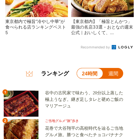
東京都内で極旨”冷やし中華”が
【東京都内】「極旨とんかつ」
食べられる店ランキングベスト
最強の名店33選 - おとなの週末
5
公式｜おいしくて、...
Recommended by
ランキング
24時間
週間
1
谷中の古民家で味わう、20分以上蒸した
極上うなぎ。継ぎ足しタレと硬めご飯の
マリアージュ
2
ご当地グルメ“旅”歩き
花巻で大谷翔平の高校時代を辿るご当地
グルメ旅。勝つと食べたチョコバナナク