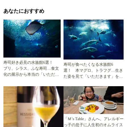
あなたにおすすめ
寿司好き必見の水族館6選！
寿司が食べたくなる水族館6
ブリ、シラス、ふな寿司…食文
選！ 本マグロ、トラフグ…生き
化の展示から本当の「いただき
た姿を見て「いただきます」を考
ます」を知る
える
「Ｍ’s Table」さんへ。アレルギー
っ子の息子に人生初のオムライス