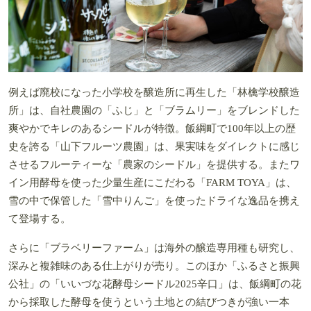
例えば廃校になった小学校を醸造所に再生した「林檎学校醸造
所」は、自社農園の「ふじ」と「ブラムリー」をブレンドした
爽やかでキレのあるシードルが特徴。飯綱町で100年以上の歴
史を誇る「山下フルーツ農園」は、果実味をダイレクトに感じ
させるフルーティーな「農家のシードル」を提供する。またワ
イン用酵母を使った少量生産にこだわる「FARM TOYA」は、
雪の中で保管した「雪中りんご」を使ったドライな逸品を携え
て登場する。
さらに「ブラベリーファーム」は海外の醸造専用種も研究し、
深みと複雑味のある仕上がりが売り。このほか「ふるさと振興
公社」の「いいづな花酵母シードル2025辛口」は、飯綱町の花
から採取した酵母を使うという土地との結びつきが強い一本