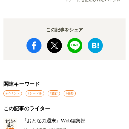
か!? いざ実食調査
ド電車とは
この記事をシェア
関連キーワード
#イベント
#シードル
#旅行
#長野
この記事のライター
『おとなの週末』Web編集部