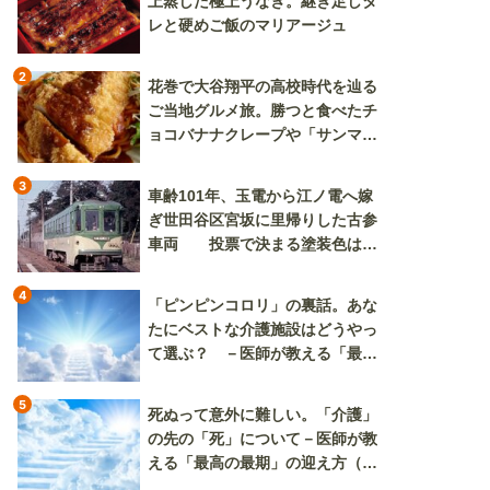
上蒸した極上うなぎ。継ぎ足しタ
レと硬めご飯のマリアージュ
2
花巻で大谷翔平の高校時代を辿る
ご当地グルメ旅。勝つと食べたチ
ョコバナナクレープや「サンマー
焼きそば」も
3
車齢101年、玉電から江ノ電へ嫁
ぎ世田谷区宮坂に里帰りした古参
車両 投票で決まる塗装色は、
懐かしいツートンカラーか、グリ
ーン単色か
4
「ピンピンコロリ」の裏話。あな
たにベストな介護施設はどうやっ
て選ぶ？ －医師が教える「最高
の最期」の迎え方（その2）
5
死ぬって意外に難しい。「介護」
の先の「死」について－医師が教
える「最高の最期」の迎え方（そ
の3）