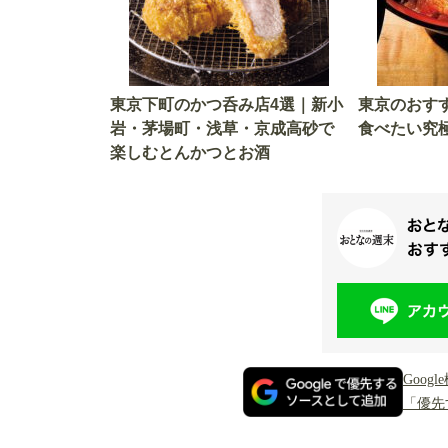
東京下町のかつ呑み店4選｜新小
東京のおす
岩・茅場町・浅草・京成高砂で
食べたい究
楽しむとんかつとお酒
Goo
「優先