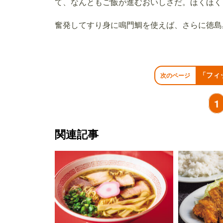
て、なんともご飯が進むおいしさだ。ほくほく
奮発してすり身に鳴門鯛を使えば、さらに徳島
「フィ
次のページ
1
関連記事