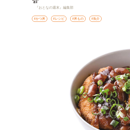
『おとなの週末』編集部
#かつ丼
#レシピ
#丼もの
#魚介