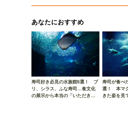
あなたにおすすめ
寿司好き必見の水族館6選！ ブ
寿司が食べ
リ、シラス、ふな寿司…食文化
選！ 本マ
の展示から本当の「いただきま
きた姿を見
す」を知る
を考える