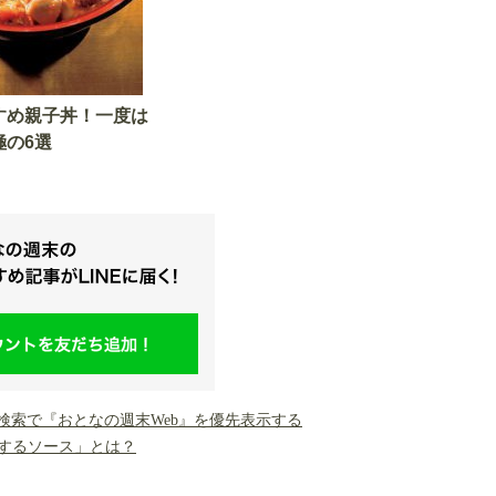
すめ親子丼！一度は
極の6選
gle検索で『おとなの週末Web』を優先表示する
するソース」とは？