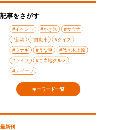
記事をさがす
#イベント
#かき氷
#サウナ
#新潟
#自動車
#クイズ
#ウナギ
#うな重
#代々木上原
#ライフ
#ご当地グルメ
#スイーツ
キーワード一覧
最新刊