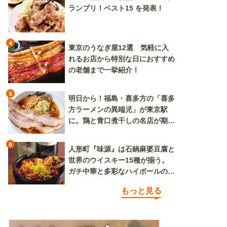
ランプリ！ベスト15 を発表！
4
東京のうなぎ屋12選 気軽に入
れるお店から特別な日におすすめ
の老舗まで一挙紹介！
5
明日から！福島・喜多方の「喜多
方ラーメンの異端児」が東京駅
に。鶏と青口煮干しの名店が期間
限定で登場
6
人形町『味源』は石鍋麻婆豆腐と
世界のウイスキー15種が揃う。
ガチ中華と多彩なハイボールの組
み合わせを楽しめる
もっと見る