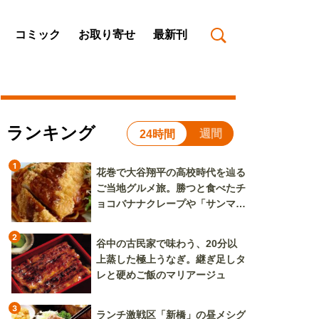
コミック
お取り寄せ
最新刊
ランキング
週間
24時間
1
花巻で大谷翔平の高校時代を辿る
ご当地グルメ旅。勝つと食べたチ
ョコバナナクレープや「サンマー
焼きそば」も
2
谷中の古民家で味わう、20分以
上蒸した極上うなぎ。継ぎ足しタ
レと硬めご飯のマリアージュ
3
ランチ激戦区「新橋」の昼メシグ