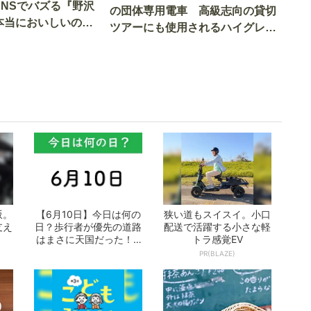
SNSでバズる『野沢
の団体専用電車 高級志向の貸切
本当においしいの
ツアーにも使用されるハイグレー
実食調査
ド電車とは
坂。
【6月10日】今日は何の
狭い道もスイスイ。小口
支え
日？歩行者が優先の道路
配送で活躍する小さな軽
はまさに天国だった！ -
トラ感覚EV
おとなの...
PR(BLAZE)