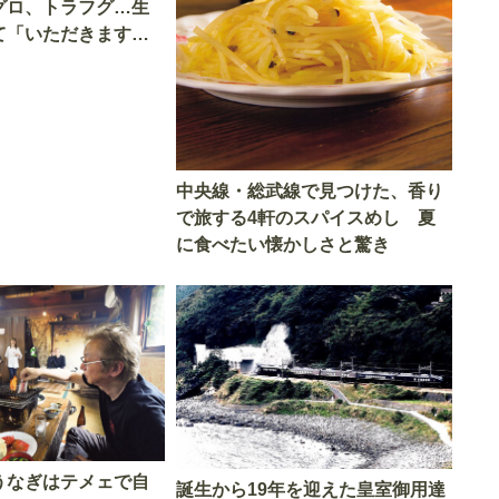
グロ、トラフグ…生
て「いただきます」
中央線・総武線で見つけた、香り
で旅する4軒のスパイスめし 夏
に食べたい懐かしさと驚き
うなぎはテメェで自
誕生から19年を迎えた皇室御用達