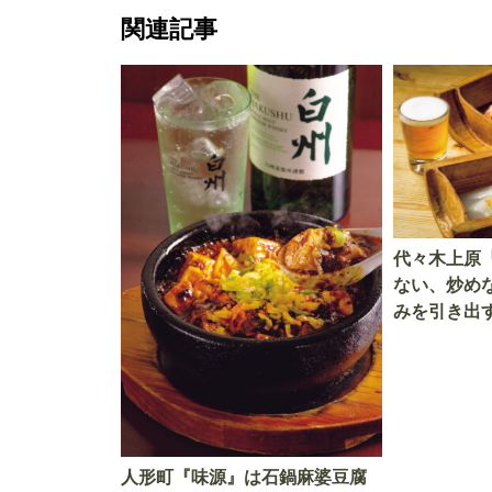
関連記事
代々木上原
ない、炒め
みを引き出
止まらない
人形町『味源』は石鍋麻婆豆腐