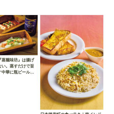
『蒸籠味坊』は揚げ
ない。蒸すだけで旨
す中華に瓶ビールが