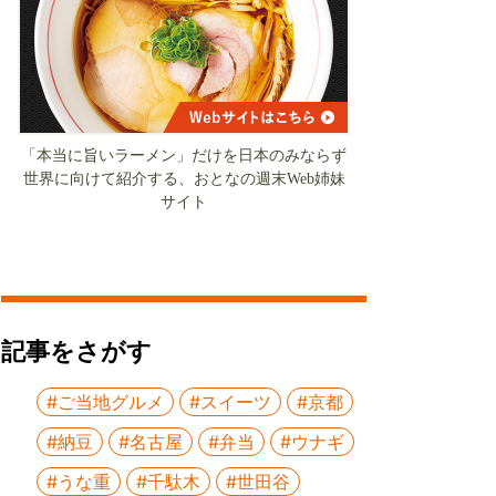
「本当に旨いラーメン」だけを日本のみならず
世界に向けて紹介する、おとなの週末Web姉妹
サイト
記事をさがす
#ご当地グルメ
#スイーツ
#京都
#納豆
#名古屋
#弁当
#ウナギ
#うな重
#千駄木
#世田谷