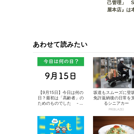
己管理」 
屋本店』は
か!? いざ
あわせて読みたい
【9月15日】今日は何の
坂道もスムーズに登
日？最初は「高齢者」の
免許返納後の日常を
ためのものでした - お
るシニアカー
となの週...
PR(BLAZE)