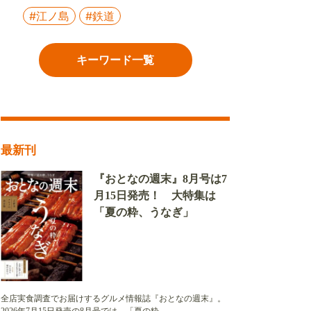
#江ノ島
#鉄道
キーワード一覧
最新刊
『おとなの週末』8月号は7
月15日発売！ 大特集は
「夏の粋、うなぎ」
全店実食調査でお届けするグルメ情報誌『おとなの週末』。