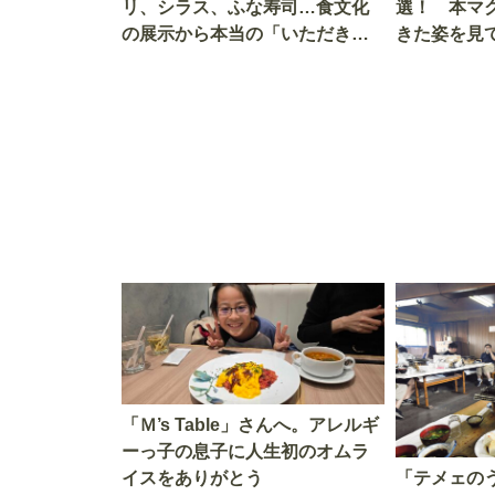
リ、シラス、ふな寿司…食文化
選！ 本マ
の展示から本当の「いただきま
きた姿を見
す」を知る
を考える
「Ｍ’s Table」さんへ。アレルギ
ーっ子の息子に人生初のオムラ
イスをありがとう
「テメェの