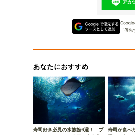
Goog
「優先
あなたにおすすめ
寿司好き必見の水族館6選！ ブ
寿司が食べ