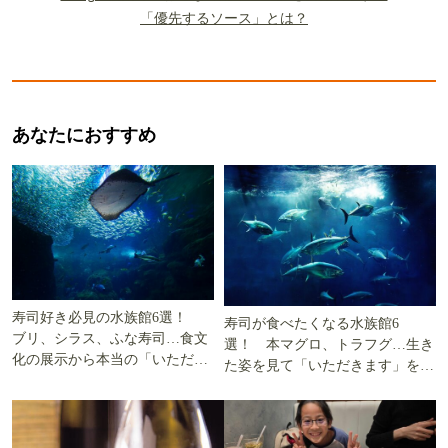
「優先するソース」とは？
あなたにおすすめ
寿司好き必見の水族館6選！
寿司が食べたくなる水族館6
ブリ、シラス、ふな寿司…食文
選！ 本マグロ、トラフグ…生き
化の展示から本当の「いただき
た姿を見て「いただきます」を考
ます」を知る
える