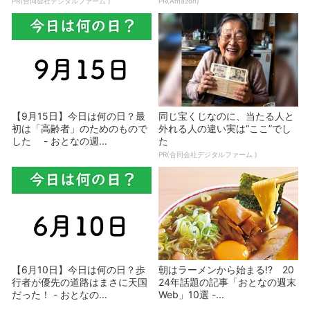
PR(合同会社デジタルファーム )
PR(Amazon)
【9月15日】今日は何の日？最
同じ宝くじなのに、当たる人と
初は「高齢者」のためのもので
外れる人の違い実は“ここ”でし
した - おとなの週...
た
PR(合同会社デジタルファーム )
【6月10日】今日は何の日？歩
朝はラーメンから始まる!? 20
行者が優先の道路はまさに天国
24年話題の記事「おとなの週末
だった！ - おとなの...
Web」10選 -...