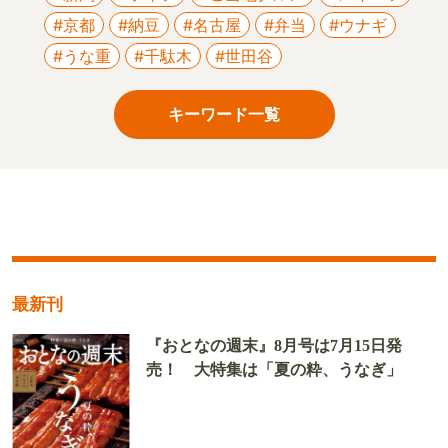
#京都
#納豆
#名古屋
#弁当
#ウナギ
#うな重
#千駄木
#世田谷
キーワード一覧
最新刊
『おとなの週末』8月号は7月15日発
売！ 大特集は「夏の粋、うなぎ」