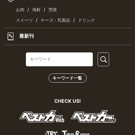
/
/
お肉
海鮮
惣菜
/
/
スイーツ
チーズ・乳製品
ドリンク
最新刊
キーワード一覧
CHECK US!