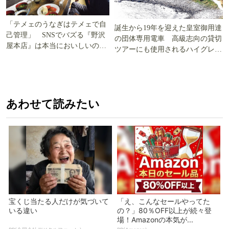
「テメェのうなぎはテメェで自
誕生から19年を迎えた皇室御用達
己管理」 SNSでバズる『野沢
の団体専用電車 高級志向の貸切
屋本店』は本当においしいの
ツアーにも使用されるハイグレー
か!? いざ実食調査
ド電車とは
あわせて読みたい
宝くじ当たる人だけが気づいて
「え、こんなセールやってた
いる違い
の？」80％OFF以上が続々登
場！Amazonの本気が...