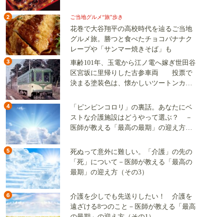
2
ご当地グルメ“旅”歩き
花巻で大谷翔平の高校時代を辿るご当地
グルメ旅。勝つと食べたチョコバナナク
レープや「サンマー焼きそば」も
3
車齢101年、玉電から江ノ電へ嫁ぎ世田谷
区宮坂に里帰りした古参車両 投票で
決まる塗装色は、懐かしいツートンカラ
ーか、グリーン単色か
4
「ピンピンコロリ」の裏話。あなたにベ
ストな介護施設はどうやって選ぶ？ －
医師が教える「最高の最期」の迎え方
（その2）
5
死ぬって意外に難しい。「介護」の先の
「死」について－医師が教える「最高の
最期」の迎え方（その3）
6
介護を少しでも先送りしたい！ 介護を
遠ざける8つのこと－医師が教える「最高
の最期」の迎え方（その1）