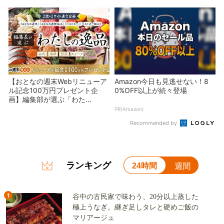
【おとなの週末Webリニューア
Amazon今日も見逃せない！8
ル記念100万円プレゼント企
0%OFF以上が続々登場
画】編集部が選ぶ「わた...
PR(Amazon)
Recommended by
ランキング
24時間
週間
1
谷中の古民家で味わう、20分以上蒸した
極上うなぎ。継ぎ足しタレと硬めご飯の
マリアージュ