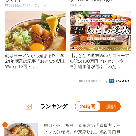
PR(合同会社デジタルファーム )
PR(Amazon)
朝はラーメンから始まる!? 20
【おとなの週末Webリニューア
24年話題の記事「おとなの週末
ル記念100万円プレゼント企
Web」10選 -...
画】編集部が選ぶ「わた...
Recommended by
ランキング
24時間
週間
1
明日から！福島・喜多方の「喜多方ラー
メンの異端児」が東京駅に。鶏と青口煮