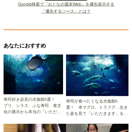
Google検索で『おとなの週末Web』を優先表示する
「優先するソース」とは？
あなたにおすすめ
寿司好き必見の水族館6選！
寿司が食べたくなる水族館6
ブリ、シラス、ふな寿司…食文
選！ 本マグロ、トラフグ…生き
化の展示から本当の「いただき
た姿を見て「いただきます」を考
ます」を知る
える