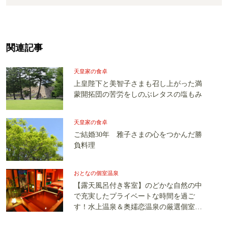
関連記事
天皇家の食卓
上皇陛下と美智子さまも召し上がった満
蒙開拓団の苦労をしのぶレタスの塩もみ
天皇家の食卓
ご結婚30年 雅子さまの心をつかんだ勝
負料理
おとなの個室温泉
【露天風呂付き客室】のどかな自然の中
で充実したプライベートな時間を過ご
す！水上温泉＆奥嬬恋温泉の厳選個室温
泉宿