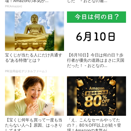
場！Amazonの本気が...
した - おとなの週...
PR(Amazon)
宝くじが当たる人にだけ共通す
【6月10日】今日は何の日？歩
る“ある特徴”とは？
行者が優先の道路はまさに天国
だった！ - おとなの...
PR(合同会社デジタルファーム )
【宝くじ何年も買って一度も当
「え、こんなセールやってた
たらない人へ】原因、はっきり
の？」80％OFF以上が続々登
してます
場！Amazonの本気が...