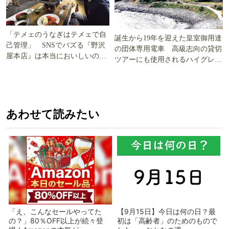
「テメェのうなぎはテメェで自
誕生から19年を迎えた皇室御用達
己管理」 SNSでバズる『野沢
の団体専用電車 高級志向の貸切
屋本店』は本当においしいの
ツアーにも使用されるハイグレー
か!? いざ実食調査
ド電車とは
あわせて読みたい
「え、こんなセールやってた
【9月15日】今日は何の日？最
の？」80％OFF以上が続々登
初は「高齢者」のためのもので