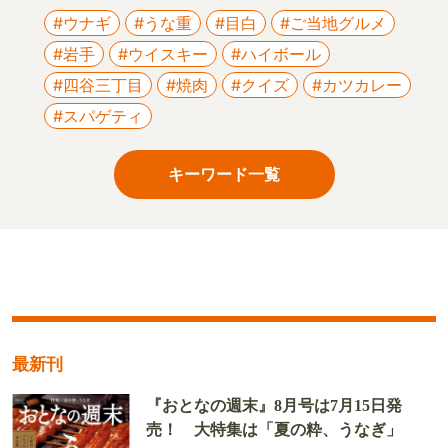
#ウナギ
#うな重
#目白
#ご当地グルメ
#岩手
#ウイスキー
#ハイボール
#四谷三丁目
#焼肉
#クイズ
#カツカレー
#スパゲティ
キーワード一覧
最新刊
『おとなの週末』8月号は7月15日発
売！ 大特集は「夏の粋、うなぎ」