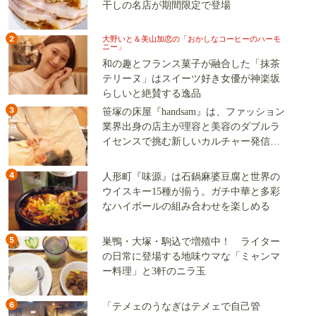
干しの名店が期間限定で登場
2
大野いと＆美山加恋の「おかしなコーヒーのハーモ
ニー」
和の趣とフランス菓子が融合した「抹茶
テリーヌ」はスイーツ好き女優が神楽坂
らしいと絶賛する逸品
3
笹塚の床屋『handsam』は、ファッション
業界出身の店主が理容と美容のダブルラ
イセンスで挑む新しいカルチャー発信基
地
4
人形町『味源』は石鍋麻婆豆腐と世界の
ウイスキー15種が揃う。ガチ中華と多彩
なハイボールの組み合わせを楽しめる
5
巣鴨・大塚・駒込で増殖中！ ライター
の日常に登場する地味ウマな「ミャンマ
ー料理」と3軒のニラ玉
6
「テメェのうなぎはテメェで自己管