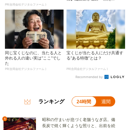
PR(合同会社デジタルファーム )
同じ宝くじなのに、当たる人と
宝くじが当たる人にだけ共通す
外れる人の違い実は“ここ”でし
る“ある特徴”とは？
た
PR(合同会社デジタルファーム )
PR(合同会社デジタルファーム )
Recommended by
ランキング
24時間
週間
1
昭和の佇まいが息づく老舗うなぎ店。備
長炭で焼く輝くような照りと、出前を続