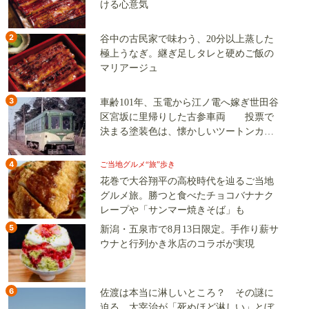
ける心意気
2
谷中の古民家で味わう、20分以上蒸した
極上うなぎ。継ぎ足しタレと硬めご飯の
マリアージュ
3
車齢101年、玉電から江ノ電へ嫁ぎ世田谷
区宮坂に里帰りした古参車両 投票で
決まる塗装色は、懐かしいツートンカラ
ーか、グリーン単色か
4
ご当地グルメ“旅”歩き
花巻で大谷翔平の高校時代を辿るご当地
グルメ旅。勝つと食べたチョコバナナク
レープや「サンマー焼きそば」も
5
新潟・五泉市で8月13日限定。手作り薪サ
ウナと行列かき氷店のコラボが実現
6
佐渡は本当に淋しいところ？ その謎に
迫る 太宰治が「死ぬほど淋しい」とぼ