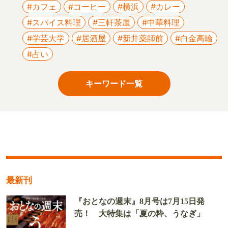
#カフェ
#コーヒー
#横浜
#カレー
#スパイス料理
#三軒茶屋
#中華料理
#学芸大学
#居酒屋
#新井薬師前
#白金高輪
#占い
キーワード一覧
最新刊
『おとなの週末』8月号は7月15日発
売！ 大特集は「夏の粋、うなぎ」