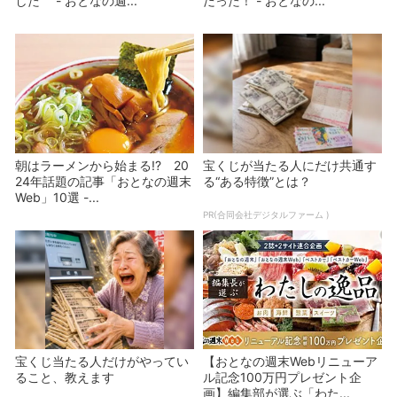
した - おとなの週...
だった！ - おとなの...
朝はラーメンから始まる!? 20
宝くじが当たる人にだけ共通す
24年話題の記事「おとなの週末
る“ある特徴”とは？
Web」10選 -...
PR(合同会社デジタルファーム )
宝くじ当たる人だけがやってい
【おとなの週末Webリニューア
ること、教えます
ル記念100万円プレゼント企
画】編集部が選ぶ「わた...