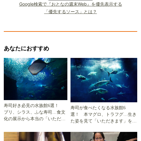
Google検索で『おとなの週末Web』を優先表示する
「優先するソース」とは？
あなたにおすすめ
寿司好き必見の水族館6選！
寿司が食べたくなる水族館6
ブリ、シラス、ふな寿司…食文
選！ 本マグロ、トラフグ…生き
化の展示から本当の「いただき
た姿を見て「いただきます」を考
ます」を知る
える