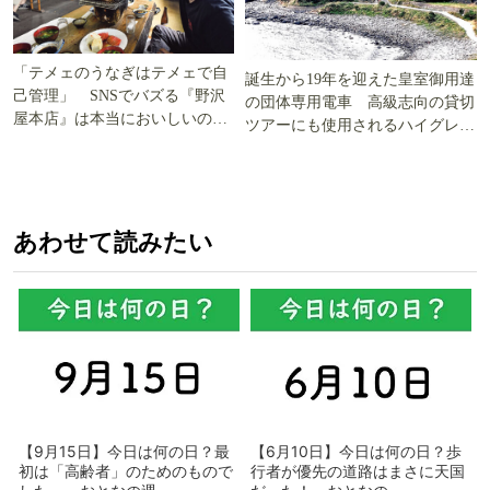
「テメェのうなぎはテメェで自
誕生から19年を迎えた皇室御用達
己管理」 SNSでバズる『野沢
の団体専用電車 高級志向の貸切
屋本店』は本当においしいの
ツアーにも使用されるハイグレー
か!? いざ実食調査
ド電車とは
あわせて読みたい
【9月15日】今日は何の日？最
【6月10日】今日は何の日？歩
初は「高齢者」のためのもので
行者が優先の道路はまさに天国