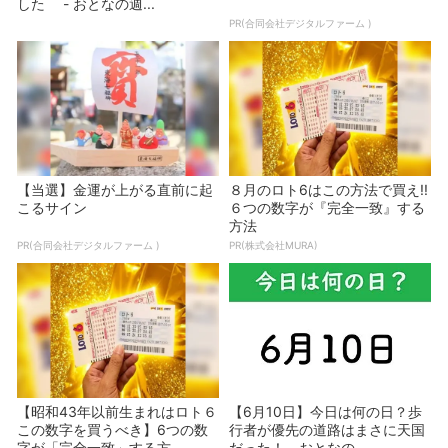
した - おとなの週...
PR(合同会社デジタルファーム )
【当選】金運が上がる直前に起
８月のロト6はこの方法で買え!!
こるサイン
６つの数字が『完全一致』する
方法
PR(合同会社デジタルファーム )
PR(株式会社MURA)
【昭和43年以前生まれはロト６
【6月10日】今日は何の日？歩
この数字を買うべき】6つの数
行者が優先の道路はまさに天国
字が「完全一致」する方...
だった！ - おとなの...