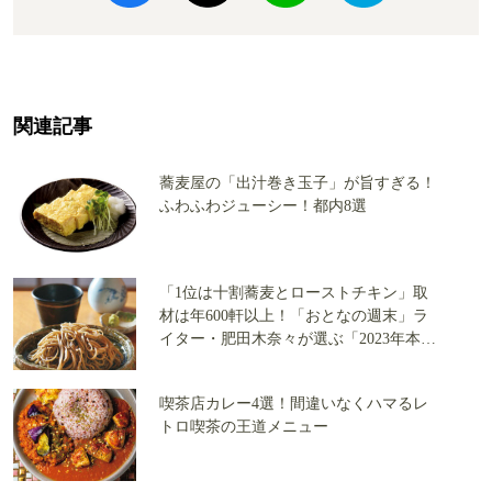
関連記事
蕎麦屋の「出汁巻き玉子」が旨すぎる！
ふわふわジューシー！都内8選
「1位は十割蕎麦とローストチキン」取
材は年600軒以上！「おとなの週末」ラ
イター・肥田木奈々が選ぶ「2023年本当
に美味しかったもの」ベストテン
喫茶店カレー4選！間違いなくハマるレ
トロ喫茶の王道メニュー