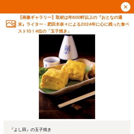
【画像ギャラリー】取材は年600軒以上の『おとなの週
末』ライター・肥田木奈々による2024年に心に残った食ベ
スト10！4位の「玉子焼き」
『よし田』の玉子焼き