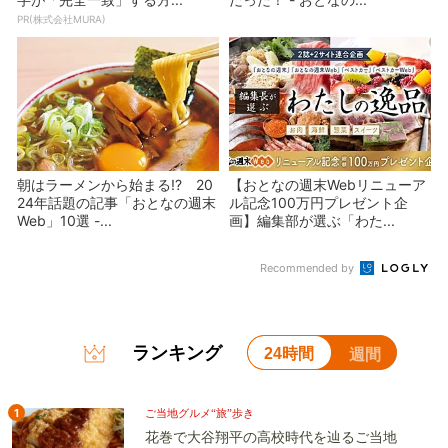
PR(株式会社MURA)
朝はラーメンから始まる!? 20
【おとなの週末Webリニューア
24年話題の記事「おとなの週末
ル記念100万円プレゼント企
Web」10選 -...
画】編集部が選ぶ「わた...
Recommended by
ランキング
24時間
週間
1
ご当地グルメ“旅”歩き
花巻で大谷翔平の高校時代を辿るご当地