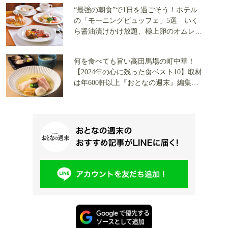
“最強の朝食”で1日を過ごそう！ホテル
の「モーニングビュッフェ」5選 いく
ら醤油漬けかけ放題、極上卵のオムレ
ツ…午前休で平日限定を狙え！
何を食べても旨い高田馬場の町中華！
【2024年の心に残った食ベスト10】取材
は年600軒以上『おとなの週末』編集・
戎誠輝