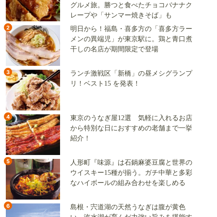
グルメ旅。勝つと食べたチョコバナナク
レープや「サンマー焼きそば」も
2
明日から！福島・喜多方の「喜多方ラー
メンの異端児」が東京駅に。鶏と青口煮
干しの名店が期間限定で登場
3
ランチ激戦区「新橋」の昼メシグランプ
リ！ベスト15 を発表！
4
東京のうなぎ屋12選 気軽に入れるお店
から特別な日におすすめの老舗まで一挙
紹介！
5
人形町『味源』は石鍋麻婆豆腐と世界の
ウイスキー15種が揃う。ガチ中華と多彩
なハイボールの組み合わせを楽しめる
6
島根・宍道湖の天然うなぎは腹が黄色