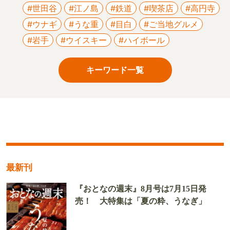
#世田谷
#江ノ島
#鉄道
#喫茶店
#高円寺
#ウナギ
#うな重
#目白
#ご当地グルメ
#岩手
#ウイスキー
#ハイボール
キーワード一覧
最新刊
『おとなの週末』8月号は7月15日発
売！ 大特集は「夏の粋、うなぎ」