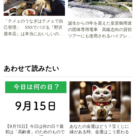
「テメェのうなぎはテメェで自
誕生から19年を迎えた皇室御用達
己管理」 SNSでバズる『野沢
の団体専用電車 高級志向の貸切
屋本店』は本当においしいの
ツアーにも使用されるハイグレー
か!? いざ実食調査
ド電車とは
あわせて読みたい
【9月15日】今日は何の日？最
あなたの金運はどう？宝くじに
初は「高齢者」のためのもので
縁がある時、金運はこう変わる