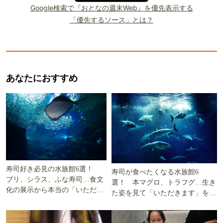
Google検索で『おとなの週末Web』を優先表示する
「優先するソース」とは？
あなたにおすすめ
寿司好き必見の水族館6選！
寿司が食べたくなる水族館6
ブリ、シラス、ふな寿司…食文
選！ 本マグロ、トラフグ…生き
化の展示から本当の「いただき
た姿を見て「いただきます」を考
ます」を知る
える