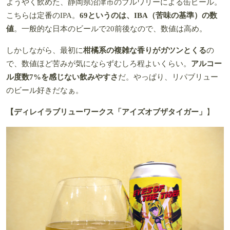
ようやく飲めた、静岡県沼津市のブルワリーによる缶ビール。
こちらは定番のIPA。
69というのは、IBA（苦味の基準）の数
値
。一般的な日本のビールで20前後なので、数値は高め。
しかしながら、最初に
柑橘系の複雑な香りがガツンとくる
の
で、数値ほど苦みが気にならずむしろ程よいくらい。
アルコー
ル度数7%を感じない飲みやすさ
だ。やっぱり、リパブリュー
のビール好きだなぁ。
【ディレイラブリューワークス「アイズオブザタイガー」
】