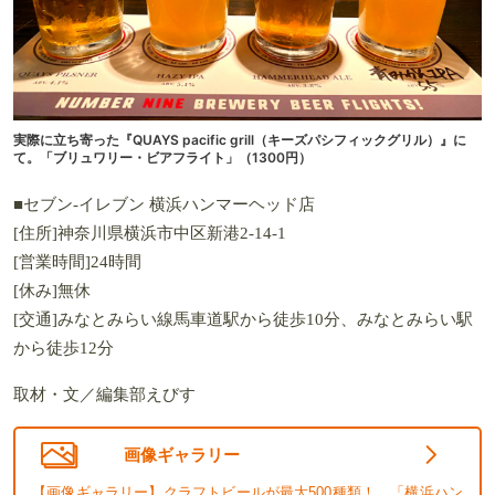
実際に立ち寄った『QUAYS pacific grill（キーズパシフィックグリル）』に
て。「ブリュワリー・ビアフライト」（1300円）
■セブン-イレブン 横浜ハンマーヘッド店
[住所]神奈川県横浜市中区新港2-14-1
[営業時間]24時間
[休み]無休
[交通]みなとみらい線馬車道駅から徒歩10分、みなとみらい駅
から徒歩12分
取材・文／編集部えびす
画像ギャラリー
【画像ギャラリー】クラフトビールが最大500種類！ 「横浜ハン