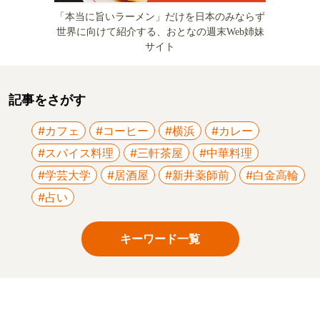
「本当に旨いラーメン」だけを日本のみならず
世界に向けて紹介する、おとなの週末Web姉妹
サイト
記事をさがす
#カフェ
#コーヒー
#横浜
#カレー
#スパイス料理
#三軒茶屋
#中華料理
#学芸大学
#居酒屋
#新井薬師前
#白金高輪
#占い
キーワード一覧