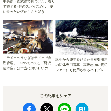
中央線・総武線で見つけた、香り
で旅する4軒のスパイスめし 夏
に食べたい懐かしさと驚き
「テメェのうなぎはテメェで自
誕生から19年を迎えた皇室御用達
己管理」 SNSでバズる『野沢
の団体専用電車 高級志向の貸切
屋本店』は本当においしいの
ツアーにも使用されるハイグレー
か!? いざ実食調査
ド電車とは
この記事をシェア