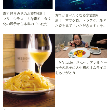
寿司好き必見の水族館6選！
寿司が食べたくなる水族館6
ブリ、シラス、ふな寿司…食文
選！ 本マグロ、トラフグ…生き
化の展示から本当の「いただき
た姿を見て「いただきます」を考
ます」を知る
える
「Ｍ’s Table」さんへ。アレルギー
っ子の息子に人生初のオムライス
をありがとう