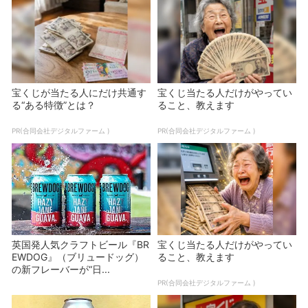
宝くじが当たる人にだけ共通す
宝くじ当たる人だけがやってい
る“ある特徴”とは？
ること、教えます
PR(合同会社デジタルファーム )
PR(合同会社デジタルファーム )
英国発人気クラフトビール『BR
宝くじ当たる人だけがやってい
EWDOG』（ブリュードッグ）
ること、教えます
の新フレーバーが“日...
PR(合同会社デジタルファーム )