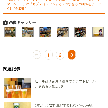
マーヘッド」の『セブン-イレブン』がスゴすぎる の画像をチェッ
ク! （全
13
枚）
画像ギャラリー
1
2
3
関連記事
ビール好き必見！都内でクラフトビール
が飲める人気店8選
1本だけど2本 混ぜて楽しむビールが面