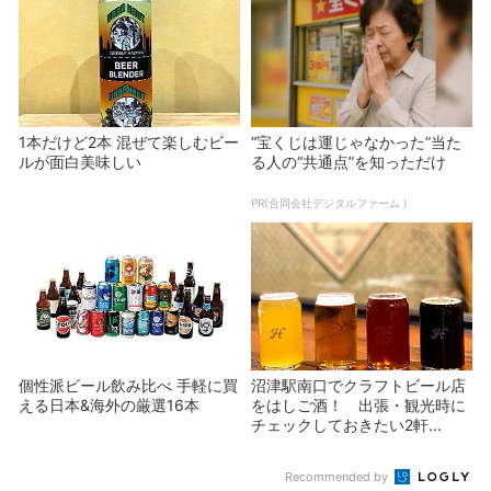
1本だけど2本 混ぜて楽しむビー
“宝くじは運じゃなかった”当た
ルが面白美味しい
る人の“共通点”を知っただけ
PR(合同会社デジタルファーム )
個性派ビール飲み比べ 手軽に買
沼津駅南口でクラフトビール店
える日本&海外の厳選16本
をはしご酒！ 出張・観光時に
チェックしておきたい2軒...
Recommended by