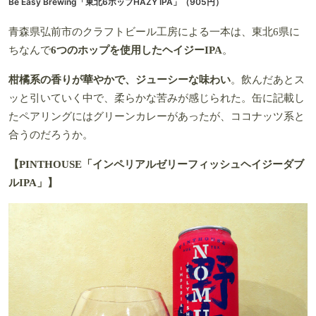
Be Easy Brewing「東北6ホップHAZY IPA」
（905円）
青森県弘前市のクラフトビール工房による一本は、東北6県に
ちなんで
6つのホップを使用したヘイジーIPA
。
柑橘系の香りが華やかで、ジューシーな味わい
。飲んだあとス
ッと引いていく中で、柔らかな苦みが感じられた。缶に記載し
たペアリングにはグリーンカレーがあったが、ココナッツ系と
合うのだろうか。
【PINTHOUSE「インペリアルゼリーフィッシュヘイジーダブ
ルIPA」】