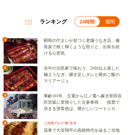
ランキング
24時間
週間
1
昭和の佇まいが息づく老舗うなぎ店。備
長炭で焼く輝くような照りと、出前を続
ける心意気
2
谷中の古民家で味わう、20分以上蒸した
極上うなぎ。継ぎ足しタレと硬めご飯の
マリアージュ
3
車齢101年、玉電から江ノ電へ嫁ぎ世田谷
区宮坂に里帰りした古参車両 投票で
決まる塗装色は、懐かしいツートンカラ
ーか、グリーン単色か
4
ご当地グルメ“旅”歩き
花巻で大谷翔平の高校時代を辿るご当地