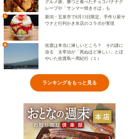
グルメ旅。勝つと食べたチョコバナナク
レープや「サンマー焼きそば」も
5
新潟・五泉市で8月13日限定。手作り薪サ
ウナと行列かき氷店のコラボが実現
6
佐渡は本当に淋しいところ？ その謎に
迫る 太宰治が「死ぬほど淋しい」とぼ
やいた佐渡島一周紀行（１）
ランキングをもっと見る