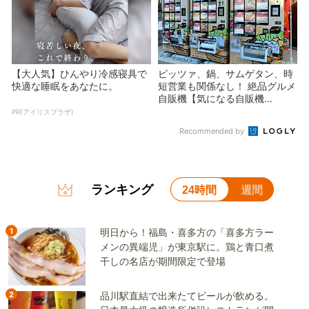
【大人気】ひんやり冷感寝具で
ピッツァ、鍋、サムゲタン、時
快適な睡眠をあなたに。
短営業も関係なし！ 絶品グルメ
自販機【気になる自販機...
PR(アイリスプラザ)
Recommended by
ランキング
24時間
週間
1
明日から！福島・喜多方の「喜多方ラー
メンの異端児」が東京駅に。鶏と青口煮
干しの名店が期間限定で登場
2
品川駅直結で出来たてビールが飲める。