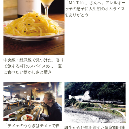
「Ｍ’s Table」さんへ。アレルギー
っ子の息子に人生初のオムライス
をありがとう
中央線・総武線で見つけた、香り
で旅する4軒のスパイスめし 夏
に食べたい懐かしさと驚き
「テメェのうなぎはテメェで自
誕生から19年を迎えた皇室御用達