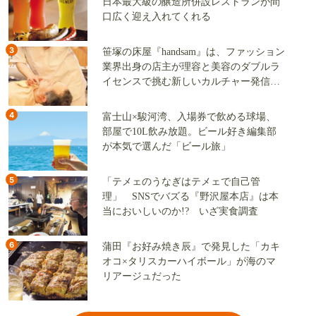
日本最大級の醸造所併設レストランが間
口広く迎え入れてくれる
3
笹塚の床屋『handsam』は、ファッション
業界出身の店主が理容と美容のダブルラ
イセンスで挑む新しいカルチャー発信基
地
4
富士山×駿河湾、入場券で飲める球場、
部屋で10L飲み放題。ビール好き編集部
が本気で選んだ「ビール旅」
5
「テメェのうなぎはテメェで自己管
理」 SNSでバズる『野沢屋本店』は本
当においしいのか!? いざ実食調査
6
蒲田『お好み焼き辰』で発見した「カキ
オコ×タリスカーハイボール」が海のマ
リアージュだった