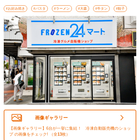
#お好み焼き
#パスタ
#ラーメン
#大森
#牛タン
#餃子
画像ギャラリー
【画像ギャラリー】6台が一挙に集結！ 冷凍自動販売機のショッ
プ の画像をチェック! （全
13
枚）