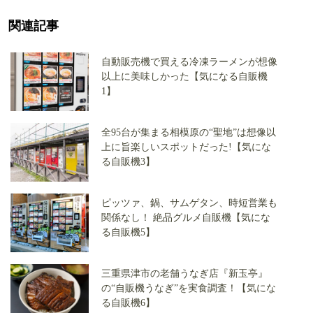
関連記事
自動販売機で買える冷凍ラーメンが想像
以上に美味しかった【気になる自販機
1】
全95台が集まる相模原の“聖地”は想像以
上に旨楽しいスポットだった!【気にな
る自販機3】
ピッツァ、鍋、サムゲタン、時短営業も
関係なし！ 絶品グルメ自販機【気にな
る自販機5】
三重県津市の老舗うなぎ店『新玉亭』
の“自販機うなぎ”を実食調査！【気にな
る自販機6】