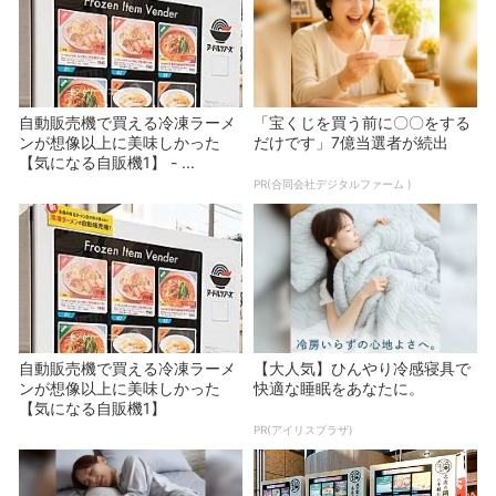
自動販売機で買える冷凍ラーメ
「宝くじを買う前に〇〇をする
ンが想像以上に美味しかった
だけです」7億当選者が続出
【気になる自販機1】 - ...
PR(合同会社デジタルファーム )
自動販売機で買える冷凍ラーメ
【大人気】ひんやり冷感寝具で
ンが想像以上に美味しかった
快適な睡眠をあなたに。
【気になる自販機1】
PR(アイリスプラザ)