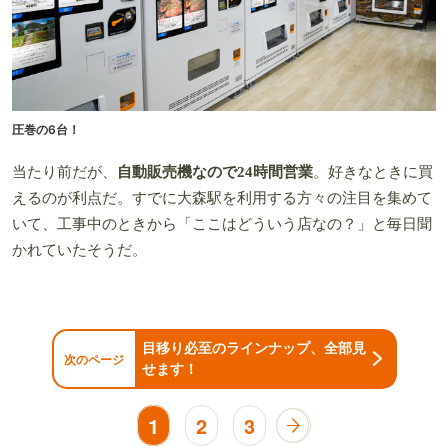
圧巻の6台！
当たり前だが、
自動販売機なので24時間営業
。好きなときに買
えるのが利点だ。すでに大森駅を利用する方々の注目を集めて
いて、工事中のときから「ここはどういう店なの？」と毎日聞
かれていたそうだ。
目移り必至のラインナップ、全部見
次のページ
せます！
1
2
3