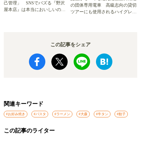
己管理」 SNSでバズる『野沢
の団体専用電車 高級志向の貸切
屋本店』は本当においしいの
ツアーにも使用されるハイグレー
か!? いざ実食調査
ド電車とは
この記事をシェア
関連キーワード
#お好み焼き
#パスタ
#ラーメン
#大森
#牛タン
#餃子
この記事のライター