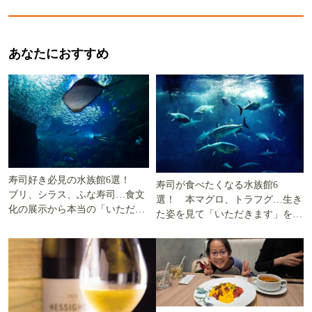
あなたにおすすめ
寿司好き必見の水族館6選！
寿司が食べたくなる水族館6
ブリ、シラス、ふな寿司…食文
選！ 本マグロ、トラフグ…生き
化の展示から本当の「いただき
た姿を見て「いただきます」を考
ます」を知る
える