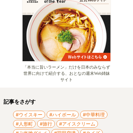
「本当に旨いラーメン」だけを日本のみならず
世界に向けて紹介する、おとなの週末Web姉妹
サイト
記事をさがす
#ウイスキー
#ハイボール
#中華料理
#人形町
#旅行
#アイスクリーム
#ご当地グルメ
#羽田空港
#クイズ