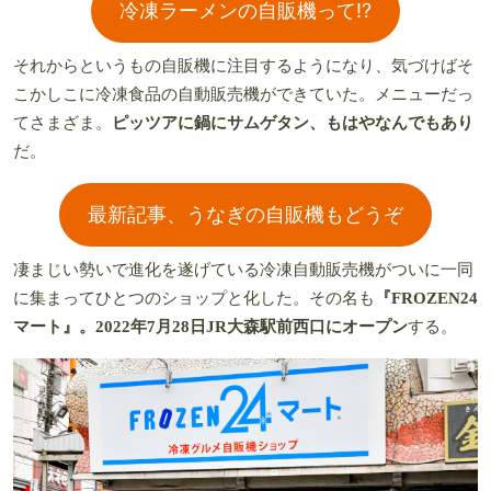
冷凍ラーメンの自販機って!?
それからというもの自販機に注目するようになり、気づけばそ
こかしこに冷凍食品の自動販売機ができていた。メニューだっ
てさまざま。
ピッツアに鍋にサムゲタン、もはやなんでもあり
だ。
最新記事、うなぎの自販機もどうぞ
凄まじい勢いで進化を遂げている冷凍自動販売機がついに一同
に集まってひとつのショップと化した。その名も
『FROZEN24
マート』。2022年7月28日JR大森駅前西口にオープン
する。