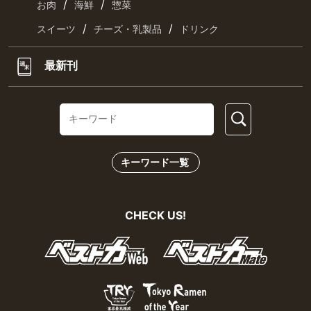
/
/
お肉
海鮮
惣菜
/
/
スイーツ
チーズ・乳製品
ドリンク
最新刊
キーワード一覧
CHECK US!