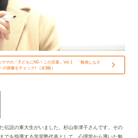
ママの「子どもにNG！この言葉」Vol.1 「勉強しなさ
 の画像をチェック! （全
3
枚）
した伝説の東大生がいました。杉山奈津子さんです。その
までを指導する学習塾代表として、心理学から導いた勉