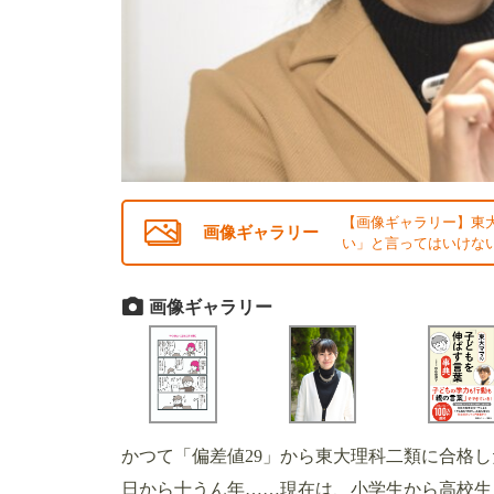
【画像ギャラリー】東大
画像ギャラリー
い」と言ってはいけない
画像ギャラリー
かつて「偏差値29」から東大理科二類に合格
日から十うん年……現在は、小学生から高校生