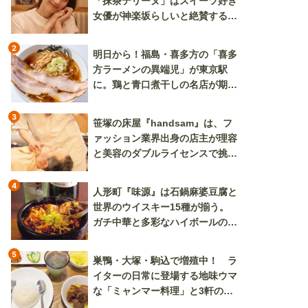
「抹茶テリーヌ」はスイーツ好き
女優が神楽坂らしいと絶賛する逸
品
2
明日から！福島・喜多方の「喜多
方ラーメンの異端児」が東京駅
に。鶏と青口煮干しの名店が期間
限定で登場
3
笹塚の床屋『handsam』は、フ
ァッション業界出身の店主が理容
と美容のダブルライセンスで挑む
新しいカルチャー発信基地
4
人形町『味源』は石鍋麻婆豆腐と
世界のウイスキー15種が揃う。
ガチ中華と多彩なハイボールの組
み合わせを楽しめる
5
巣鴨・大塚・駒込で増殖中！ ラ
イターの日常に登場する地味ウマ
な「ミャンマー料理」と3軒のニ
ラ玉