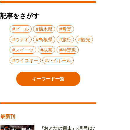
記事をさがす
#ビール
#栃木県
#音楽
#ウナギ
#島根県
#旅行
#観光
#スイーツ
#抹茶
#神楽坂
#ウイスキー
#ハイボール
キーワード一覧
最新刊
『おとなの週末』8月号は7