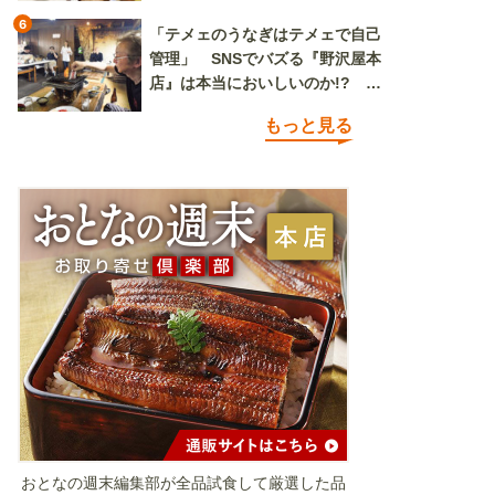
6
「テメェのうなぎはテメェで自己
管理」 SNSでバズる『野沢屋本
店』は本当においしいのか!? い
ざ実食調査
もっと見る
おとなの週末編集部が全品試食して厳選した品