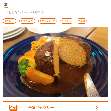
『おとなの週末』Web編集部
#カレー
#とんかつ
#ハンバーグ
#ワイン
#洋食
画像ギャラリー