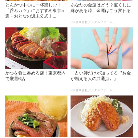
とんかつ中心に一杯楽しむ！
あなたの金運はどう？宝くじに
「呑みカツ」におすすめ東京5
縁がある時、金運はこう変わる
選 - おとなの週末公式｜...
PR(合同会社デジタルファーム )
かつを肴に呑める店！東京都内
「占い師だけが知ってる〝お金
で厳選6店
が増える人の共通点〟」
PR(合同会社デジタルファーム )