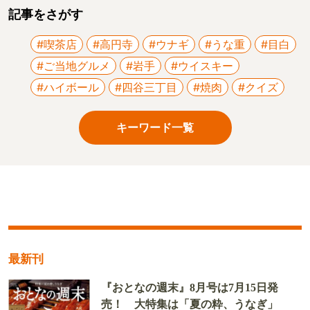
記事をさがす
#喫茶店
#高円寺
#ウナギ
#うな重
#目白
#ご当地グルメ
#岩手
#ウイスキー
#ハイボール
#四谷三丁目
#焼肉
#クイズ
キーワード一覧
最新刊
『おとなの週末』8月号は7月15日発
売！ 大特集は「夏の粋、うなぎ」