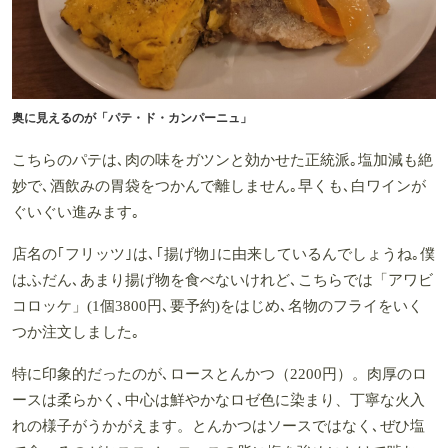
奥に見えるのが「パテ・ド・カンパーニュ」
こちらのパテは､肉の味をガツンと効かせた正統派｡塩加減も絶
妙で､酒飲みの胃袋をつかんで離しません｡早くも､白ワインが
ぐいぐい進みます｡
店名の｢フリッツ｣は､｢揚げ物｣に由来しているんでしょうね｡僕
はふだん､あまり揚げ物を食べないけれど､こちらでは「アワビ
コロッケ」(1個3800円､要予約)をはじめ､名物のフライをいく
つか注文しました｡
特に印象的だったのが､ロースとんかつ（2200円）。肉厚のロ
ースは柔らかく､中心は鮮やかなロゼ色に染まり、丁寧な火入
れの様子がうかがえます。とんかつはソースではなく､ぜひ塩