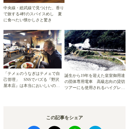
中央線・総武線で見つけた、香り
で旅する4軒のスパイスめし 夏
に食べたい懐かしさと驚き
「テメェのうなぎはテメェで自
誕生から19年を迎えた皇室御用達
己管理」 SNSでバズる『野沢
の団体専用電車 高級志向の貸切
屋本店』は本当においしいの
ツアーにも使用されるハイグレー
か!? いざ実食調査
ド電車とは
この記事をシェア