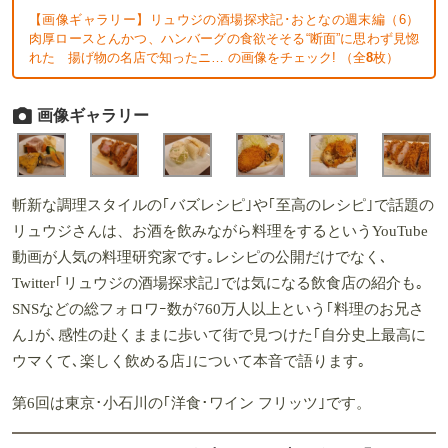
【画像ギャラリー】リュウジの酒場探求記･おとなの週末編（6）
肉厚ロースとんかつ、ハンバーグの食欲そそる“断面”に思わず見惚
れた 揚げ物の名店で知ったニ… の画像をチェック! （全
8
枚）
画像ギャラリー
斬新な調理スタイルの｢バズレシピ｣や｢至高のレシピ｣で話題の
リュウジさんは、お酒を飲みながら料理をするというYouTube
動画が人気の料理研究家です｡レシピの公開だけでなく､
Twitter｢リュウジの酒場探求記｣では気になる飲食店の紹介も｡
SNSなどの総フォロワｰ数が760万人以上という｢料理のお兄さ
ん｣が､感性の赴くままに歩いて街で見つけた｢自分史上最高に
ウマくて､楽しく飲める店｣について本音で語ります｡
第6回は東京･小石川の｢洋食･ワイン フリッツ｣です。