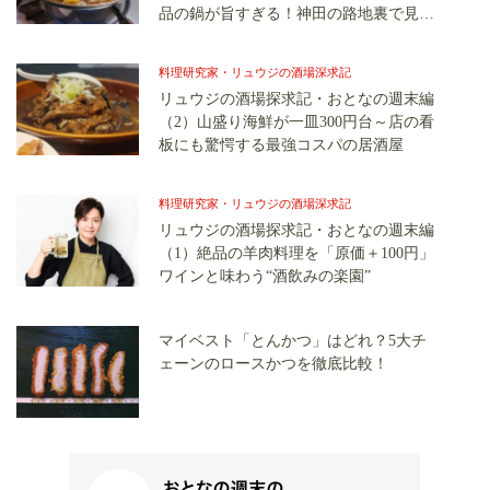
品の鍋が旨すぎる！神田の路地裏で見つ
けた自然薯の専門店
料理研究家・リュウジの酒場深求記
リュウジの酒場探求記・おとなの週末編
（2）山盛り海鮮が一皿300円台～店の看
板にも驚愕する最強コスパの居酒屋
料理研究家・リュウジの酒場深求記
リュウジの酒場探求記・おとなの週末編
（1）絶品の羊肉料理を「原価＋100円」
ワインと味わう“酒飲みの楽園”
マイベスト「とんかつ」はどれ？5大チ
ェーンのロースかつを徹底比較！