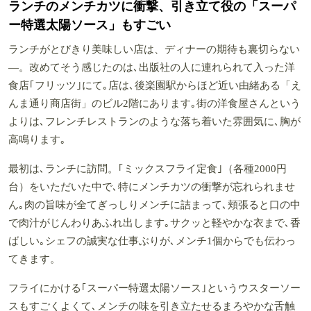
ランチのメンチカツに衝撃、引き立て役の「スーパ
ー特選太陽ソース」もすごい
ランチがとびきり美味しい店は、ディナーの期待も裏切らない
―。改めてそう感じたのは､出版社の人に連れられて入った洋
食店｢フリッツ｣にて｡店は､後楽園駅からほど近い由緒ある「え
んま通り商店街」のビル2階にあります｡街の洋食屋さんという
よりは､フレンチレストランのような落ち着いた雰囲気に､胸が
高鳴ります｡
最初は､ランチに訪問。｢ミックスフライ定食｣（各種2000円
台）をいただいた中で､特にメンチカツの衝撃が忘れられませ
ん｡肉の旨味が全てぎっしりメンチに詰まって､頬張ると口の中
で肉汁がじんわりあふれ出します｡サクッと軽やかな衣まで､香
ばしい｡シェフの誠実な仕事ぶりが､メンチ1個からでも伝わっ
てきます。
フライにかける｢スーパー特選太陽ソース｣というウスターソー
スもすごくよくて､メンチの味を引き立たせるまろやかな舌触