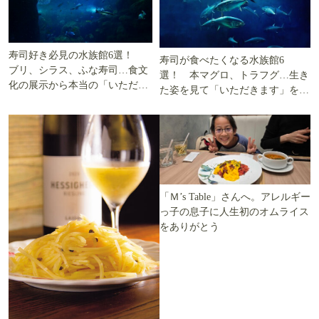
寿司好き必見の水族館6選！
寿司が食べたくなる水族館6
ブリ、シラス、ふな寿司…食文
選！ 本マグロ、トラフグ…生き
化の展示から本当の「いただき
た姿を見て「いただきます」を考
ます」を知る
える
「Ｍ’s Table」さんへ。アレルギー
っ子の息子に人生初のオムライス
をありがとう