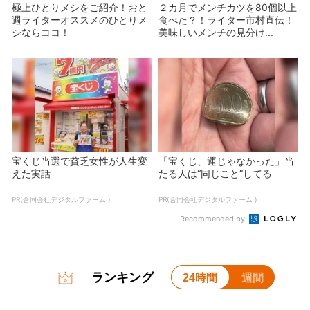
極上ひとりメシをご紹介！おと
２カ月でメンチカツを80個以上
週ライターオススメのひとりメ
食べた？！ライター市村直伝！
シならココ！
美味しいメンチの見分け...
宝くじ当選で貧乏女性が人生変
「宝くじ、運じゃなかった」当
えた実話
たる人は“同じこと”してる
PR(合同会社デジタルファーム )
PR(合同会社デジタルファーム )
Recommended by
ランキング
24時間
週間