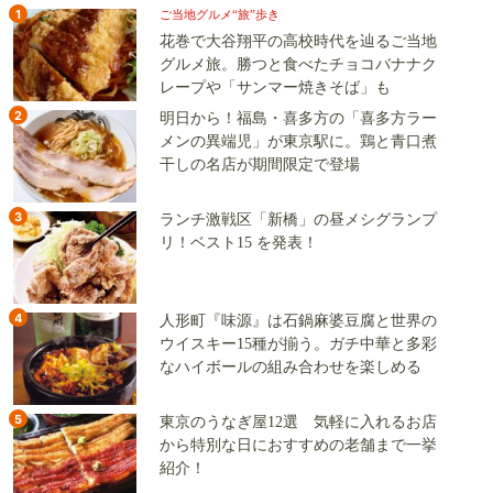
1
ご当地グルメ“旅”歩き
花巻で大谷翔平の高校時代を辿るご当地
グルメ旅。勝つと食べたチョコバナナク
レープや「サンマー焼きそば」も
2
明日から！福島・喜多方の「喜多方ラー
メンの異端児」が東京駅に。鶏と青口煮
干しの名店が期間限定で登場
3
ランチ激戦区「新橋」の昼メシグランプ
リ！ベスト15 を発表！
4
人形町『味源』は石鍋麻婆豆腐と世界の
ウイスキー15種が揃う。ガチ中華と多彩
なハイボールの組み合わせを楽しめる
5
東京のうなぎ屋12選 気軽に入れるお店
から特別な日におすすめの老舗まで一挙
紹介！