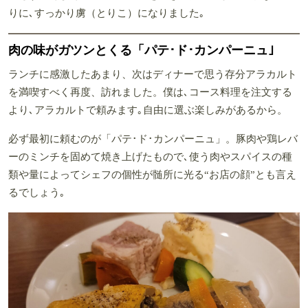
りに､すっかり虜（とりこ）になりました｡
肉の味がガツンとくる「パテ･ド･カンパーニュ｣
ランチに感激したあまり、次はディナーで思う存分アラカルト
を満喫すべく再度、訪れました。僕は､コース料理を注文する
より､アラカルトで頼みます｡自由に選ぶ楽しみがあるから。
必ず最初に頼むのが「パテ･ド･カンパーニュ」。豚肉や鶏レバ
ーのミンチを固めて焼き上げたもので､使う肉やスパイスの種
類や量によってシェフの個性が髄所に光る“お店の顔”とも言え
るでしょう｡