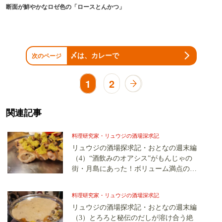
断面が鮮やかなロゼ色の「ロースとんかつ」
〆は、カレーで
次のページ
1
2
関連記事
料理研究家・リュウジの酒場深求記
リュウジの酒場探求記・おとなの週末編
（4）“酒飲みのオアシス”がもんじゃの
街・月島にあった！ボリューム満点の炭
火焼き「やきとん」に見た料理人の技と
心
料理研究家・リュウジの酒場深求記
リュウジの酒場探求記・おとなの週末編
（3）とろろと秘伝のだしが溶け合う絶