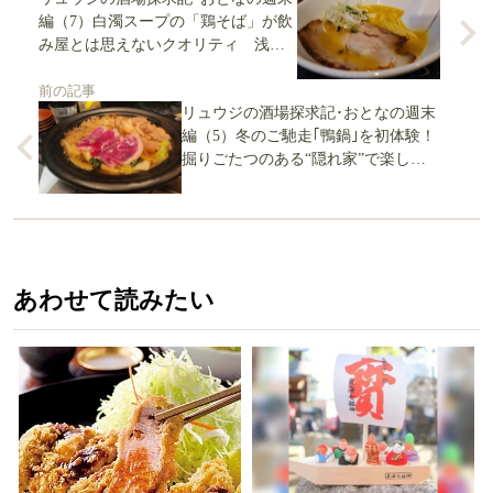
編（7）白濁スープの「鶏そば」が飲
み屋とは思えないクオリティ 浅草
橋の鶏料理居酒屋でファンになった
前の記事
一杯の味
リュウジの酒場探求記･おとなの週末
編（5）冬のご馳走｢鴨鍋｣を初体験！
掘りごたつのある“隠れ家”で楽しん
だ芳醇な味
あわせて読みたい