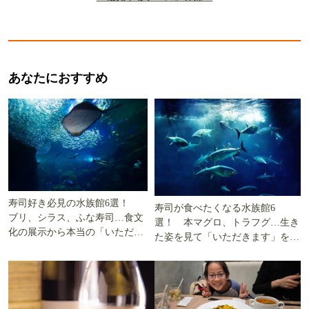
あなたにおすすめ
寿司好き必見の水族館6選！
寿司が食べたくなる水族館6
ブリ、シラス、ふな寿司…食文
選！ 本マグロ、トラフグ…生き
化の展示から本当の「いただき
た姿を見て「いただきます」を考
ます」を知る
える