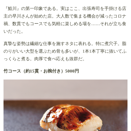
『鮨川』の第一印象である。実はここ、出張寿司を手掛ける店
主の早川さんが始めた店。大人数で集まる機会が減ったコロナ
禍、数貫でもコースでも気軽に楽しめる場を……それが立ち食
いだった。
真摯な姿勢は繊細な仕事を施すネタに表れる。特に煮穴子。脂
のりがいい大型を選ぶため骨も多いが、1本1本丁寧に抜いてふ
っくらと煮る。肉厚で食べ応えも抜群だ。
竹コース（約15貫・お椀付き）5000円