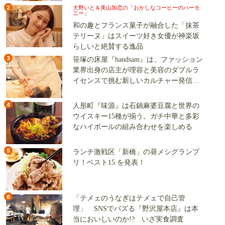
2
大野いと＆美山加恋の「おかしなコーヒーのハーモ
ニー」
和の趣とフランス菓子が融合した「抹茶
テリーヌ」はスイーツ好き女優が神楽坂
らしいと絶賛する逸品
3
笹塚の床屋『handsam』は、ファッション
業界出身の店主が理容と美容のダブルラ
イセンスで挑む新しいカルチャー発信基
地
4
人形町『味源』は石鍋麻婆豆腐と世界の
ウイスキー15種が揃う。ガチ中華と多彩
なハイボールの組み合わせを楽しめる
5
ランチ激戦区「新橋」の昼メシグランプ
リ！ベスト15 を発表！
6
「テメェのうなぎはテメェで自己管
理」 SNSでバズる『野沢屋本店』は本
当においしいのか!? いざ実食調査