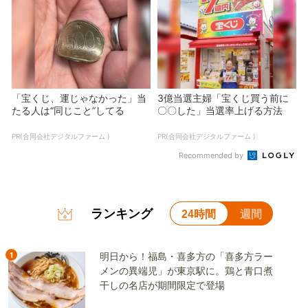
「宝くじ、運じゃなかった」当
3億当選主婦「宝くじ買う前に
たる人は“同じこと”してる
〇〇した」当選率上げる方法
PR(合同会社デジタルファーム )
PR(合同会社デジタルファーム )
Recommended by
ランキング
24時間
週間
1
明日から！福島・喜多方の「喜多方ラー
メンの異端児」が東京駅に。鶏と青口煮
干しの名店が期間限定で登場