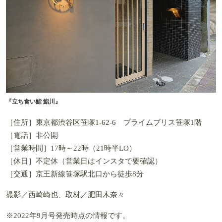
『立ち食い鮨 鮨川』
［住所］東京都渋谷区笹塚1-62-6 プライムブリス笹塚1階
［電話］非公開
［営業時間］17時～22時（21時半LO）
［休日］不定休（営業日はインスタで要確認）
［交通］京王新線笹塚駅北口から徒歩8分
撮影／西崎崎也、取材／肥田木奈々
※2022年9月号発売時点の情報です。