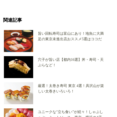
関連記事
旨い回転寿司は富山にあり！地魚に大満
足の東京未進出店おススメ5選はココだ
穴子が旨い店【都内16選】丼・寿司・天
ぷらなど！
厳選！太巻き寿司 東京 4選！具沢山が楽
しい太巻きいろいろ！
ユニークな“立ち食い”が続々！しゃぶし