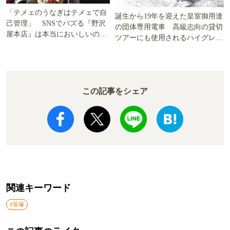
「テメェのうなぎはテメェで自
誕生から19年を迎えた皇室御用達
己管理」 SNSでバズる『野沢
の団体専用電車 高級志向の貸切
屋本店』は本当においしいの
ツアーにも使用されるハイグレー
か!? いざ実食調査
ド電車とは
この記事をシェア
関連キーワード
#笹塚