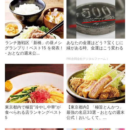
ランチ激戦区「新橋」の昼メシ
あなたの金運はどう？宝くじに
グランプリ！ベスト15 を発表！
縁がある時、金運はこう変わる
- おとなの週末公...
PR(合同会社デジタルファーム )
東京都内で極旨”冷やし中華”が
【東京都内】「極旨とんかつ」
食べられる店ランキングベスト
最強の名店33選 - おとなの週末
5
公式｜おいしくて、...