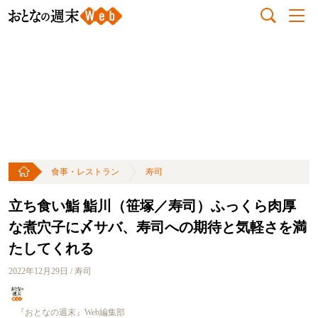
食事・レストラン
寿司
立ち食い鮨 鮨川（笹塚／寿司）ふっくら肉厚
な煮穴子に〆サバ、寿司への期待と気軽さを満
たしてくれる
2022年12月29日 / 寿司
『おとなの週末』Web編集部