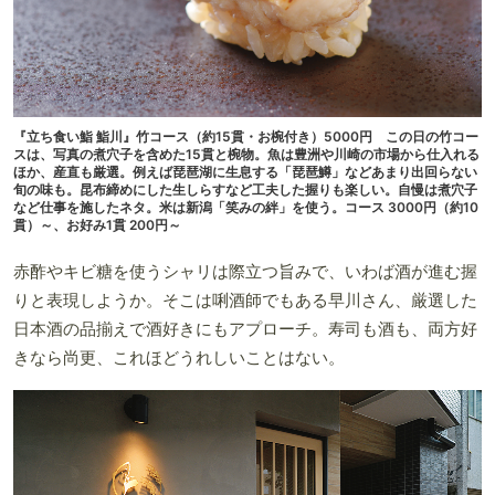
『立ち食い鮨 鮨川』竹コース（約15貫・お椀付き）5000円 この日の竹コー
スは、写真の煮穴子を含めた15貫と椀物。魚は豊洲や川崎の市場から仕入れる
ほか、産直も厳選。例えば琵琶湖に生息する「琵琶鱒」などあまり出回らない
旬の味も。昆布締めにした生しらすなど工夫した握りも楽しい。自慢は煮穴子
など仕事を施したネタ。米は新潟「笑みの絆」を使う。コース 3000円（約10
貫）～、お好み1貫 200円～
赤酢やキビ糖を使うシャリは際立つ旨みで、いわば酒が進む握
りと表現しようか。そこは唎酒師でもある早川さん、厳選した
日本酒の品揃えで酒好きにもアプローチ。寿司も酒も、両方好
きなら尚更、これほどうれしいことはない。