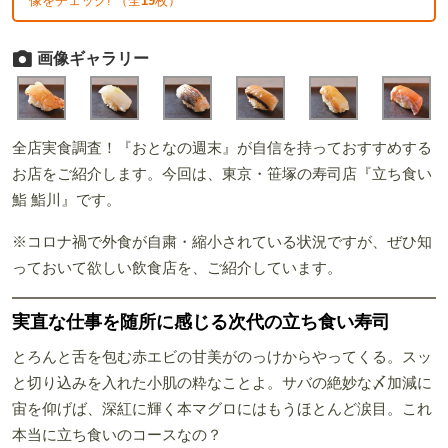
像をチェック! （全
19
枚）
画像ギャラリー
全店実食調査！『おとなの週末』が自信を持っておすすめする
お店をご紹介します。今回は、東京・笹塚の寿司店『立ち食い
鮨 鮨川』です。
※コロナ禍で外食が自粛・縮小されている状況ですが、ぜひ知
っておいて欲しい飲食店を、ご紹介しています。
実直な仕事を随所に感じる次代の立ち食い寿司
とろんと舌を包む赤エビの甘美がのっけからやってくる。スッ
と切り込みを入れた小肌の粋なことよ。サバの絶妙な〆加減に
宙を仰げば、深紅に輝く本マグロにはもうほとんど涙目。これ
本当に立ち食いのコースなの？