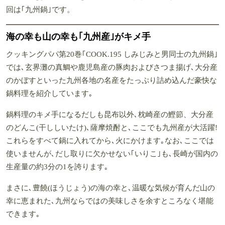
回は｢九州鍋｣です。
海の幸も山の幸も｢九州産｣がキメ手
クッキングパパ第20巻｢COOK.195 しみじみと男同士の九州鍋｣
では､玄界灘の真鯛や鹿児島産の豚肉およびさつま揚げ､大分産
のかぼすといった九州各地の名産をたっぷり詰め込んだ豪快な
鍋料理を紹介しています｡
鍋料理のキメ手になるだしも昆布以外､枕崎産の鰹節、大分産
のどんこ(干ししいたけ)､薩摩焼酎と､ここでも九州産が大活躍!
これらをすべて鍋に入れてから､火にかけます｡なお､ここでは
使いませんが､だし取りに欠かせない｢いりこ｣も､長崎が国内の
生産量の約3分の1を誇ります｡
まさに､豊饒(ほうじょう)の海の幸と､温暖な気候が育んだ山の
幸に恵まれた､九州ならではの美味しさを余すところなく堪能
できます｡