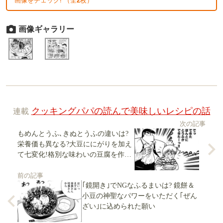
画像をチェック! （全
2
枚）
画像ギャラリー
連載
クッキングパパの読んで美味しいレシピの話
次の記事
もめんとうふ､きぬとうふの違いは?
栄養価も異なる?大豆ににがりを加え
て七変化!格別な味わいの豆腐を作ろ
う
前の記事
｢鏡開き｣でNGなふるまいは? 鏡餅＆
小豆の神聖なパワーをいただく｢ぜん
ざい｣に込められた願い