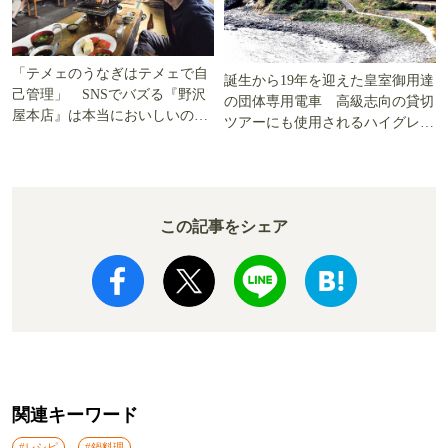
「テメェのうなぎはテメェで自
誕生から19年を迎えた皇室御用達
己管理」 SNSでバズる『野沢
の団体専用電車 高級志向の貸切
屋本店』は本当においしいの
ツアーにも使用されるハイグレー
か!? いざ実食調査
ド電車とは
この記事をシェア
関連キーワード
#レシピ
#鍋料理