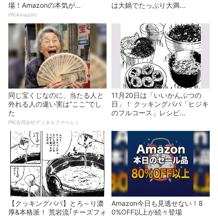
場！Amazonの本気が...
は大鍋でたっぷり大満...
PR(Amazon)
同じ宝くじなのに、当たる人と
11月20日は「いいかんぶつの
外れる人の違い実は“ここ”でし
日」！ クッキングパパ「ヒジキ
た
のフルコース」レシピ...
PR(合同会社デジタルファーム )
【クッキングパパ】とろ～り濃
Amazon今日も見逃せない！8
厚&本格派！ 荒岩流｢チーズフォ
0%OFF以上が続々登場