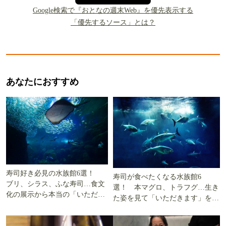
Google検索で『おとなの週末Web』を優先表示する
「優先するソース」とは？
あなたにおすすめ
寿司好き必見の水族館6選！
寿司が食べたくなる水族館6
ブリ、シラス、ふな寿司…食文
選！ 本マグロ、トラフグ…生き
化の展示から本当の「いただき
た姿を見て「いただきます」を考
ます」を知る
える