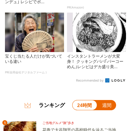
ンデュ｣ レシピでボ...
PR(Amazon)
宝くじ当たる人だけが気づいて
インスタントラーメンが大変
いる違い
身！ クッキングパパ｢パーコー
めん｣レシピはデカ盛り美...
PR(合同会社デジタルファーム )
Recommended by
ランキング
24時間
週間
1
ご当地グルメ“旅”歩き
花巻で大谷翔平の高校時代を辿るご当地