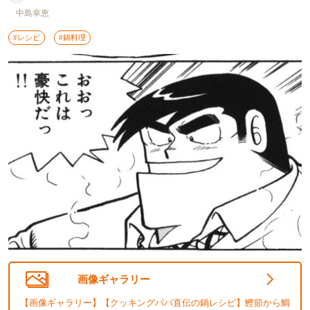
中島幸恵
#レシピ
#鍋料理
画像ギャラリー
【画像ギャラリー】【クッキングパパ直伝の鍋レシピ】鰹節から鯛