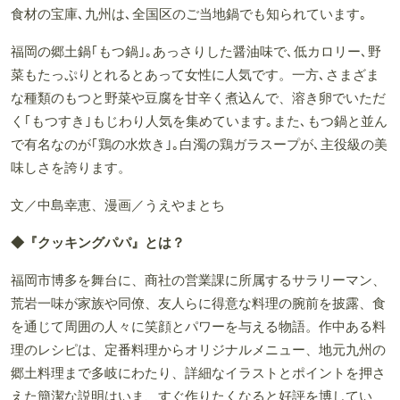
食材の宝庫､九州は､全国区のご当地鍋でも知られています｡
福岡の郷土鍋｢もつ鍋｣｡あっさりした醤油味で､低カロリー､野
菜もたっぷりとれるとあって女性に人気です。一方､さまざま
な種類のもつと野菜や豆腐を甘辛く煮込んで、溶き卵でいただ
く｢もつすき｣もじわり人気を集めています｡また､もつ鍋と並ん
で有名なのが｢鶏の水炊き｣｡白濁の鶏ガラスープが､主役級の美
味しさを誇ります。
文／中島幸恵、漫画／うえやまとち
◆『クッキングパパ』とは？
福岡市博多を舞台に、商社の営業課に所属するサラリーマン、
荒岩一味が家族や同僚、友人らに得意な料理の腕前を披露、食
を通じて周囲の人々に笑顔とパワーを与える物語。作中ある料
理のレシピは、定番料理からオリジナルメニュー、地元九州の
郷土料理まで多岐にわたり、詳細なイラストとポイントを押さ
えた簡潔な説明はいま、すぐ作りたくなると好評を博してい