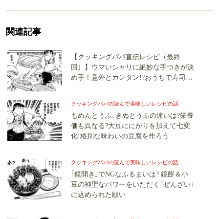
関連記事
【クッキングパパ直伝レシピ（最終
回）】ウマいシャリに絶妙な手つきが決
め手！意外とカンタン!?おうちで寿司を
にぎってみよう！
クッキングパパの読んで美味しいレシピの話
もめんとうふ､きぬとうふの違いは?栄養
価も異なる?大豆ににがりを加えて七変
化!格別な味わいの豆腐を作ろう
クッキングパパの読んで美味しいレシピの話
｢鏡開き｣でNGなふるまいは? 鏡餅＆小
豆の神聖なパワーをいただく｢ぜんざい｣
に込められた願い