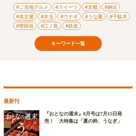
#ご当地グルメ
#スイーツ
#京都
#納豆
#名古屋
#弁当
#ウナギ
#うな重
#千駄木
#世田谷
#江ノ島
#鉄道
キーワード一覧
最新刊
『おとなの週末』8月号は7月15日発
売！ 大特集は「夏の粋、うなぎ」