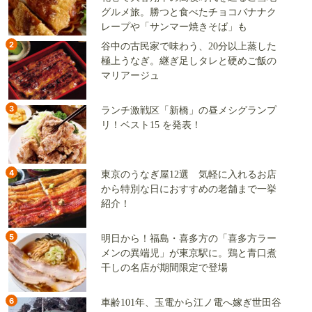
グルメ旅。勝つと食べたチョコバナナク
レープや「サンマー焼きそば」も
2
谷中の古民家で味わう、20分以上蒸した
極上うなぎ。継ぎ足しタレと硬めご飯の
マリアージュ
3
ランチ激戦区「新橋」の昼メシグランプ
リ！ベスト15 を発表！
4
東京のうなぎ屋12選 気軽に入れるお店
から特別な日におすすめの老舗まで一挙
紹介！
5
明日から！福島・喜多方の「喜多方ラー
メンの異端児」が東京駅に。鶏と青口煮
干しの名店が期間限定で登場
6
車齢101年、玉電から江ノ電へ嫁ぎ世田谷