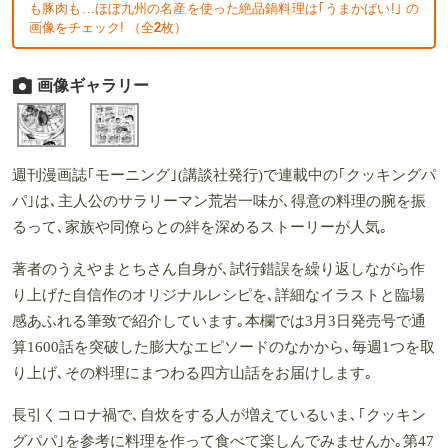
も豚肉も…ほぼ九州の名産を使った絶品鍋料理は｢うまかばい!｣ の
画像をチェック! （全
2
枚）
画像ギャラリー
週刊漫画誌｢モーニング｣(講談社発行)で連載中の｢クッキングパ
パ｣は､主人公のサラリーマン荒岩一味が､得意の料理の腕を振
るって､家族や同僚らとの絆を深めるストーリーが人気｡
著者のうえやまとちさん自身が､試行錯誤を繰り返しながら作
り上げた自信作のオリジナルレシピを､詳細なイラストと臨場
感あふれる筆致で紹介しています｡本欄では3月3日発売号で通
算1600話を突破した膨大なエピソードのなかから､毎週1つを取
り上げ､その料理にまつわる四方山話をお届けします｡
長引くコロナ禍で､自炊をする人が増えているいま､｢クッキン
グパパ｣を参考に料理を作って食べて楽しんでみませんか｡第47