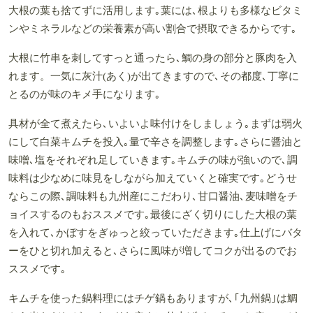
大根の葉も捨てずに活用します｡葉には､根よりも多様なビタミ
ンやミネラルなどの栄養素が高い割合で摂取できるからです｡
大根に竹串を刺してすっと通ったら､鯛の身の部分と豚肉を入
れます。一気に灰汁(あく)が出てきますので､その都度､丁寧に
とるのが味のキメ手になります｡
具材が全て煮えたら､いよいよ味付けをしましょう｡まずは弱火
にして白菜キムチを投入｡量で辛さを調整します｡さらに醤油と
味噌､塩をそれぞれ足していきます｡キムチの味が強いので､調
味料は少なめに味見をしながら加えていくと確実です｡どうせ
ならこの際､調味料も九州産にこだわり､甘口醤油､麦味噌をチ
ョイスするのもおススメです｡最後にざく切りにした大根の葉
を入れて､かぼすをぎゅっと絞っていただきます｡仕上げにバタ
ーをひと切れ加えると､さらに風味が増してコクが出るのでお
ススメです｡
キムチを使った鍋料理にはチゲ鍋もありますが､｢九州鍋｣は鯛