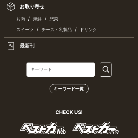
お取り寄せ
/
/
お肉
海鮮
惣菜
/
/
スイーツ
チーズ・乳製品
ドリンク
最新刊
キーワード一覧
CHECK US!