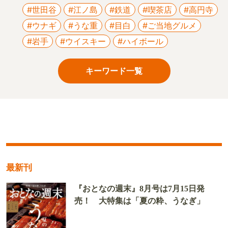
#世田谷
#江ノ島
#鉄道
#喫茶店
#高円寺
#ウナギ
#うな重
#目白
#ご当地グルメ
#岩手
#ウイスキー
#ハイボール
キーワード一覧
最新刊
『おとなの週末』8月号は7月15日発
売！ 大特集は「夏の粋、うなぎ」