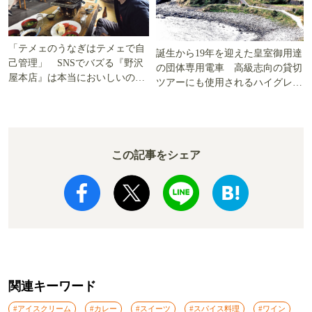
「テメェのうなぎはテメェで自
誕生から19年を迎えた皇室御用達
己管理」 SNSでバズる『野沢
の団体専用電車 高級志向の貸切
屋本店』は本当においしいの
ツアーにも使用されるハイグレー
か!? いざ実食調査
ド電車とは
この記事をシェア
関連キーワード
#アイスクリーム
#カレー
#スイーツ
#スパイス料理
#ワイン