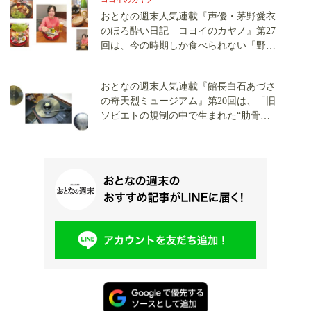
おとなの週末人気連載『声優・茅野愛衣
のほろ酔い日記 コヨイのカヤノ』第27
回は、今の時期しか食べられない「野鴨
鍋」を堪能です！
おとなの週末人気連載『館長白石あづさ
の奇天烈ミュージアム』第20回は、「旧
ソビエトの規制の中で生まれた“肋骨レ
コード”」の世界へ