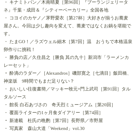
・ キナミトパン／木南晴夏［第96回］『ブーランジェリータ
ネ』千葉・成田＆『シティーベーカリー』全国各地
・ コヨイのカヤノ／茅野愛衣［第27杯］大好きが揃うお蕎麦
屋さん。今回は少し趣向を変えて、蕎麦ではなくお鍋を堪能で
す。
・ たまGO！／ラズウェル細木［第7回］温 おうちで本格温泉
卵作りに挑戦！
・ 勝負の店／久住昌之［勝負 其の九十］新潟市「ラーメンカ
レーセット」
・
酔滴のラダー／［Alexandros］磯部寛之［七滴目］飯田橋、
神楽坂 9時間でもまだ足りない？
・ おいしい往復書簡／マッキー牧元×門上武司［第91回］タル
タルソース
・ 館長 白石あづさの 奇天烈ミュージアム［第20回］
・ 覆面ライターの1ヶ月食ダイアリー［第74回］
・
新連載 杜氏の晩酌［第7回］長野県／市野屋
・ 写真家 森山大道「Weekend」vol.30