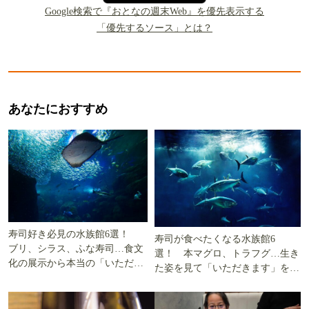
Google検索で『おとなの週末Web』を優先表示する
「優先するソース」とは？
あなたにおすすめ
寿司好き必見の水族館6選！
寿司が食べたくなる水族館6
ブリ、シラス、ふな寿司…食文
選！ 本マグロ、トラフグ…生き
化の展示から本当の「いただき
た姿を見て「いただきます」を考
ます」を知る
える