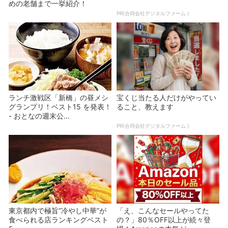
めの老舗まで一挙紹介！
PR(合同会社デジタルファーム )
ランチ激戦区「新橋」の昼メシ
宝くじ当たる人だけがやってい
グランプリ！ベスト15 を発表！
ること、教えます
- おとなの週末公...
PR(合同会社デジタルファーム )
東京都内で極旨”冷やし中華”が
「え、こんなセールやってた
食べられる店ランキングベスト
の？」80％OFF以上が続々登