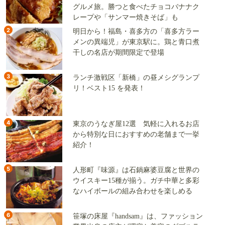
グルメ旅。勝つと食べたチョコバナナク
レープや「サンマー焼きそば」も
2
明日から！福島・喜多方の「喜多方ラー
メンの異端児」が東京駅に。鶏と青口煮
干しの名店が期間限定で登場
3
ランチ激戦区「新橋」の昼メシグランプ
リ！ベスト15 を発表！
4
東京のうなぎ屋12選 気軽に入れるお店
から特別な日におすすめの老舗まで一挙
紹介！
5
人形町『味源』は石鍋麻婆豆腐と世界の
ウイスキー15種が揃う。ガチ中華と多彩
なハイボールの組み合わせを楽しめる
6
笹塚の床屋『handsam』は、ファッション