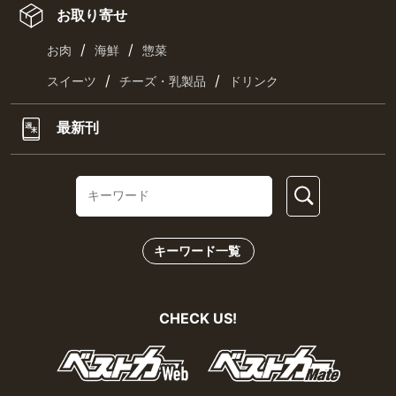
お取り寄せ
/
/
お肉
海鮮
惣菜
/
/
スイーツ
チーズ・乳製品
ドリンク
最新刊
キーワード一覧
CHECK US!