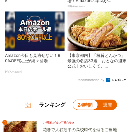
5
場！Amazonの本気が...
PR(Amazon)
Amazon今日も見逃せない！8
【東京都内】「極旨とんかつ」
0%OFF以上が続々登場
最強の名店33選 - おとなの週末
公式｜おいしくて、...
PR(Amazon)
Recommended by
ランキング
24時間
週間
1
ご当地グルメ“旅”歩き
花巻で大谷翔平の高校時代を辿るご当地