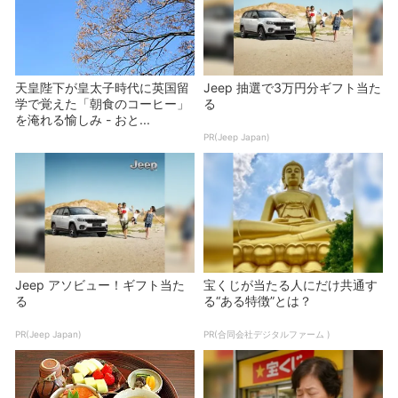
天皇陛下が皇太子時代に英国留
Jeep 抽選で3万円分ギフト当た
学で覚えた「朝食のコーヒー」
る
を淹れる愉しみ - おと...
PR(Jeep Japan)
Jeep アソビュー！ギフト当た
宝くじが当たる人にだけ共通す
る
る“ある特徴”とは？
PR(Jeep Japan)
PR(合同会社デジタルファーム )