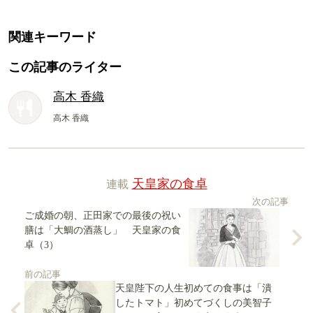
関連キーワード
この記事のライター
高木 香織
高木 香織
連載
天皇家の食卓
次の記事
ご成婚の朝、正田家での最後の祝い
膳は「大鯛の酒蒸し」 天皇家の食
卓（3）
前の記事
天皇陛下の人生初めての食事は「潰
したトマト」初めてづくしの美智子