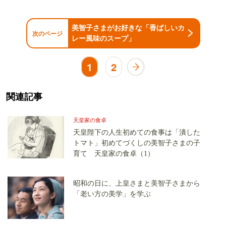
美智子さまがお好きな「香ばしいカ
次のページ
レー風味のスープ」
1
2
関連記事
天皇家の食卓
天皇陛下の人生初めての食事は「潰した
トマト」初めてづくしの美智子さまの子
育て 天皇家の食卓（1）
昭和の日に、上皇さまと美智子さまから
「老い方の美学」を学ぶ