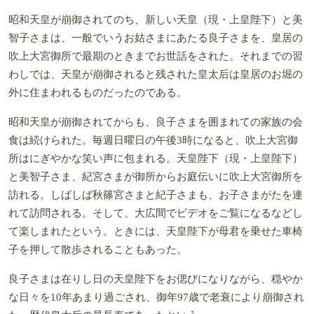
昭和天皇が崩御されてのち、新しい天皇（現・上皇陛下）と美
智子さまは、一般でいうお姑さまにあたる良子さまを、皇居の
吹上大宮御所で最期のときまでお世話をされた。それまでの習
わしでは、天皇が崩御されると残された皇太后は皇居のお堀の
外に住まわれるものだったのである。
昭和天皇が崩御されてからも、良子さまを囲まれての家族の会
食は続けられた。毎週日曜日の午後3時になると、吹上大宮御
所はにぎやかな笑い声に包まれる。天皇陛下（現・上皇陛下）
と美智子さま、紀宮さまが御所からお庭伝いに吹上大宮御所を
訪れる。しばしば秋篠宮さまと紀子さまも、お子さまがたを連
れて訪問される。そして、大広間でビデオをご覧になるなどし
て楽しまれたという。ときには、天皇陛下が母君を乗せた車椅
子を押して散歩されることもあった。
良子さまは在りし日の天皇陛下をお偲びになりながら、穏やか
な日々を10年あまり過ごされ、御年97歳で老衰により崩御され