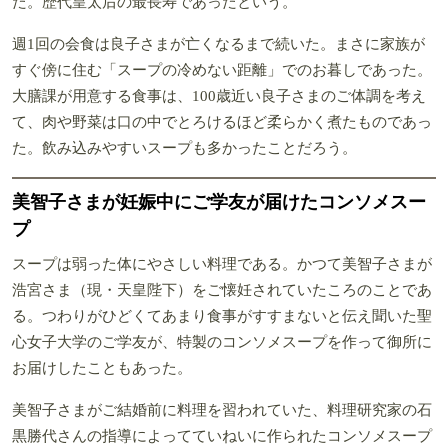
た。歴代皇太后の最長寿であったという。
週1回の会食は良子さまが亡くなるまで続いた。まさに家族が
すぐ傍に住む「スープの冷めない距離」でのお暮しであった。
大膳課が用意する食事は、100歳近い良子さまのご体調を考え
て、肉や野菜は口の中でとろけるほど柔らかく煮たものであっ
た。飲み込みやすいスープも多かったことだろう。
美智子さまが妊娠中にご学友が届けたコンソメスー
プ
スープは弱った体にやさしい料理である。かつて美智子さまが
浩宮さま（現・天皇陛下）をご懐妊されていたころのことであ
る。つわりがひどくてあまり食事がすすまないと伝え聞いた聖
心女子大学のご学友が、特製のコンソメスープを作って御所に
お届けしたこともあった。
美智子さまがご結婚前に料理を習われていた、料理研究家の石
黒勝代さんの指導によってていねいに作られたコンソメスープ