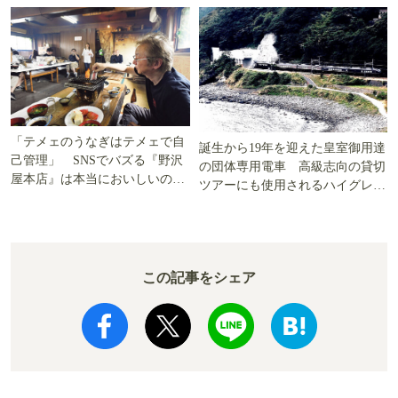
「テメェのうなぎはテメェで自
誕生から19年を迎えた皇室御用達
己管理」 SNSでバズる『野沢
の団体専用電車 高級志向の貸切
屋本店』は本当においしいの
ツアーにも使用されるハイグレー
か!? いざ実食調査
ド電車とは
この記事をシェア