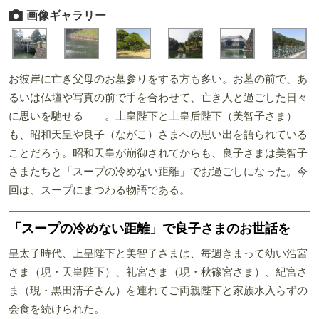
画像ギャラリー
お彼岸に亡き父母のお墓参りをする方も多い。お墓の前で、あ
るいは仏壇や写真の前で手を合わせて、亡き人と過ごした日々
に思いを馳せる――。上皇陛下と上皇后陛下（美智子さま）
も、昭和天皇や良子（ながこ）さまへの思い出を語られている
ことだろう。昭和天皇が崩御されてからも、良子さまは美智子
さまたちと「スープの冷めない距離」でお過ごしになった。今
回は、スープにまつわる物語である。
「スープの冷めない距離」で良子さまのお世話を
皇太子時代、上皇陛下と美智子さまは、毎週きまって幼い浩宮
さま（現・天皇陛下）、礼宮さま（現・秋篠宮さま）、紀宮さ
ま（現・黒田清子さん）を連れてご両親陛下と家族水入らずの
会食を続けられた。