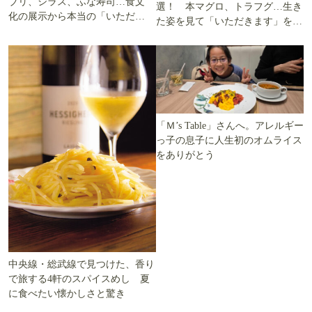
ブリ、シラス、ふな寿司…食文
選！ 本マグロ、トラフグ…生き
化の展示から本当の「いただき
た姿を見て「いただきます」を考
ます」を知る
える
「Ｍ’s Table」さんへ。アレルギー
っ子の息子に人生初のオムライス
をありがとう
中央線・総武線で見つけた、香り
で旅する4軒のスパイスめし 夏
に食べたい懐かしさと驚き