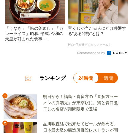
「うなぎ」「峠の釜めし」「カ
宝くじが当たる人にだけ共通す
レーライス」昭和､平成､令和の
る“ある特徴”とは？
天皇が好まれた食事 -...
PR(合同会社デジタルファーム )
Recommended by
ランキング
24時間
週間
1
明日から！福島・喜多方の「喜多方ラー
メンの異端児」が東京駅に。鶏と青口煮
干しの名店が期間限定で登場
2
品川駅直結で出来たてビールが飲める。
日本最大級の醸造所併設レストランが間