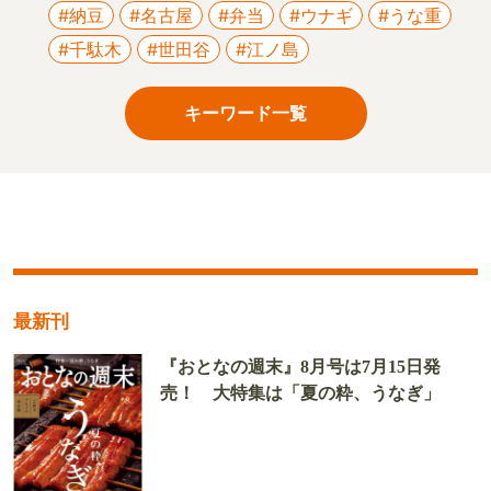
#納豆
#名古屋
#弁当
#ウナギ
#うな重
#千駄木
#世田谷
#江ノ島
キーワード一覧
最新刊
『おとなの週末』8月号は7月15日発
売！ 大特集は「夏の粋、うなぎ」