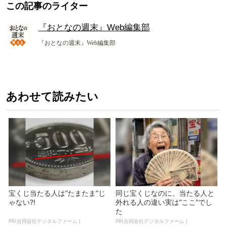
この記事のライター
『おとなの週末』Web編集部
『おとなの週末』Web編集部
あわせて読みたい
宝くじ当たる人は“たまたま”じ
同じ宝くじなのに、当たる人と
ゃない?!
外れる人の違い実は“ここ”でし
た
PR(合同会社デジタルファーム )
PR(合同会社デジタルファーム )