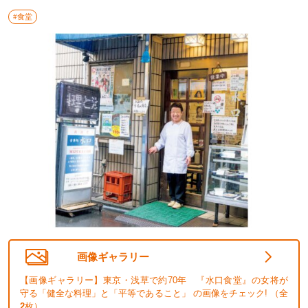
#食堂
画像ギャラリー
【画像ギャラリー】東京・浅草で約70年 『水口食堂』の女将が
守る「健全な料理」と「平等であること」 の画像をチェック! （全
2
枚）