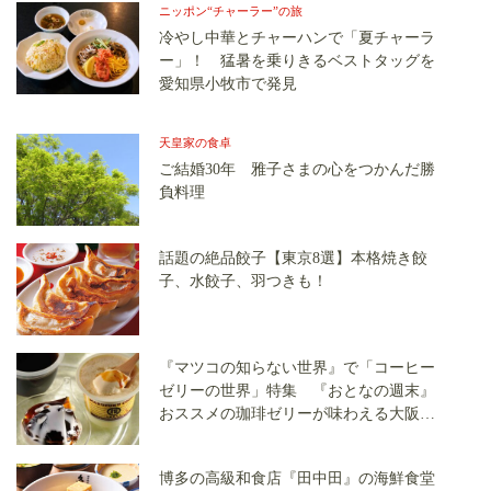
ニッポン“チャーラー”の旅
冷やし中華とチャーハンで「夏チャーラ
ー」！ 猛暑を乗りきるベストタッグを
愛知県小牧市で発見
天皇家の食卓
ご結婚30年 雅子さまの心をつかんだ勝
負料理
話題の絶品餃子【東京8選】本格焼き餃
子、水餃子、羽つきも！
『マツコの知らない世界』で「コーヒー
ゼリーの世界」特集 『おとなの週末』
おススメの珈琲ゼリーが味わえる大阪の
老舗『丸福珈琲店』をご紹介！
博多の高級和食店『田中田』の海鮮食堂