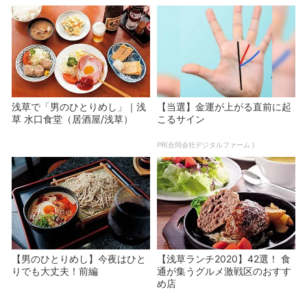
浅草で「男のひとりめし」｜浅
【当選】金運が上がる直前に起
草 水口食堂（居酒屋/浅草）
こるサイン
PR(合同会社デジタルファーム )
【男のひとりめし】今夜はひと
【浅草ランチ2020】42選！ 食
りでも大丈夫！前編
通が集うグルメ激戦区のおすす
め店