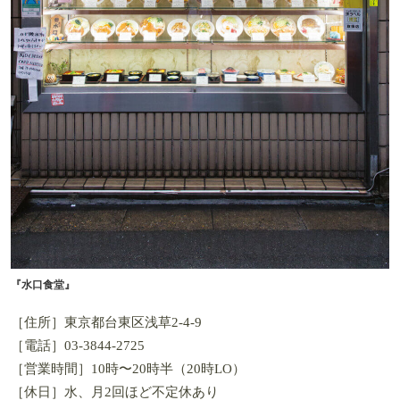
『水口食堂』
［住所］東京都台東区浅草2-4-9
［電話］03-3844-2725
［営業時間］10時〜20時半（20時LO）
［休日］水、月2回ほど不定休あり