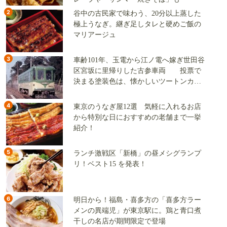
2
谷中の古民家で味わう、20分以上蒸した
極上うなぎ。継ぎ足しタレと硬めご飯の
マリアージュ
3
車齢101年、玉電から江ノ電へ嫁ぎ世田谷
区宮坂に里帰りした古参車両 投票で
決まる塗装色は、懐かしいツートンカラ
ーか、グリーン単色か
4
東京のうなぎ屋12選 気軽に入れるお店
から特別な日におすすめの老舗まで一挙
紹介！
5
ランチ激戦区「新橋」の昼メシグランプ
リ！ベスト15 を発表！
6
明日から！福島・喜多方の「喜多方ラー
メンの異端児」が東京駅に。鶏と青口煮
干しの名店が期間限定で登場