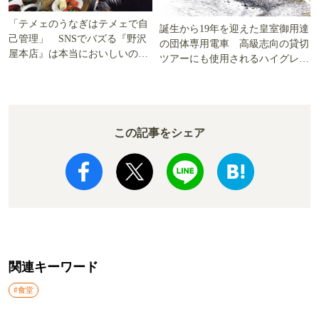
「テメェのうなぎはテメェで自
誕生から19年を迎えた皇室御用達
己管理」 SNSでバズる『野沢
の団体専用電車 高級志向の貸切
屋本店』は本当においしいの
ツアーにも使用されるハイグレー
か!? いざ実食調査
ド電車とは
この記事をシェア
関連キーワード
#食堂