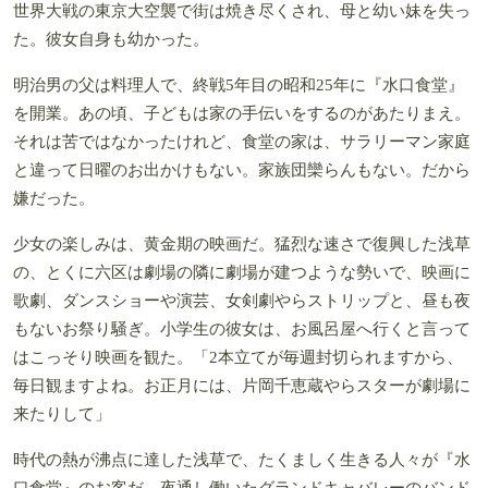
世界大戦の東京大空襲で街は焼き尽くされ、母と幼い妹を失っ
た。彼女自身も幼かった。
明治男の父は料理人で、終戦5年目の昭和25年に『水口食堂』
を開業。あの頃、子どもは家の手伝いをするのがあたりまえ。
それは苦ではなかったけれど、食堂の家は、サラリーマン家庭
と違って日曜のお出かけもない。家族団欒らんもない。だから
嫌だった。
少女の楽しみは、黄金期の映画だ。猛烈な速さで復興した浅草
の、とくに六区は劇場の隣に劇場が建つような勢いで、映画に
歌劇、ダンスショーや演芸、女剣劇やらストリップと、昼も夜
もないお祭り騒ぎ。小学生の彼女は、お風呂屋へ行くと言って
はこっそり映画を観た。「2本立てが毎週封切られますから、
毎日観ますよね。お正月には、片岡千恵蔵やらスターが劇場に
来たりして」
時代の熱が沸点に達した浅草で、たくましく生きる人々が『水
口食堂』のお客だ。夜通し働いたグランドキャバレーのバンド