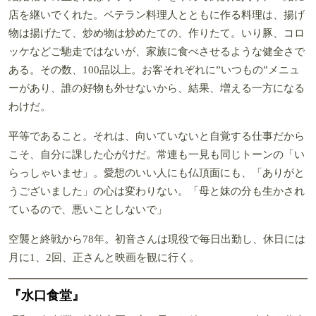
店を継いでくれた。ベテラン料理人とともに作る料理は、揚げ
物は揚げたて、炒め物は炒めたての、作りたて。いり豚、コロ
ッケなどご馳走ではないが、家族に食べさせるような健全さで
ある。その数、100品以上。お客それぞれに”いつもの”メニュ
ーがあり、誰の好物も外せないから、結果、増える一方になる
わけだ。
平等であること。それは、向いていないと自覚する仕事だから
こそ、自分に課した心がけだ。常連も一見も同じトーンの「い
らっしゃいませ」。愛想のいい人にも仏頂面にも、「ありがと
うございました」の心は変わりない。「母と妹の分も生かされ
ているので、悪いことしないで」
空襲と終戦から78年。初音さんは現役で毎日出勤し、休日には
月に1、2回、正さんと映画を観に行く。
『水口食堂』