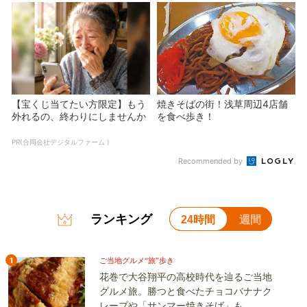
【宝くじ当てたい方限定】もう
焼きそばの街！浅草周辺4店舗
外れるの、終わりにしませんか
を食べ歩き！
PR(合同会社デジタルファーム )
Recommended by
ランキング
24時間
週間
1
ご当地グルメ“旅”歩き
花巻で大谷翔平の高校時代を辿るご当地
グルメ旅。勝つと食べたチョコバナナク
レープや「サンマー焼きそば」も