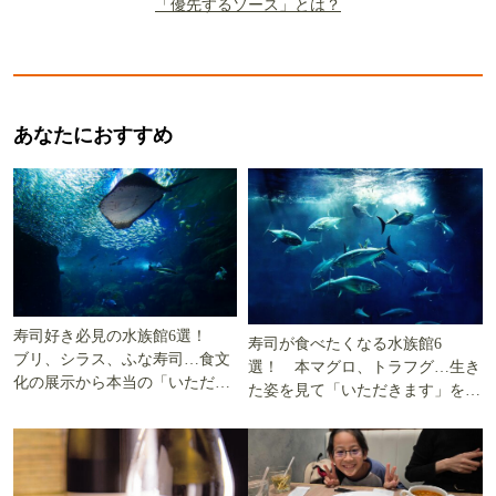
「優先するソース」とは？
あなたにおすすめ
寿司好き必見の水族館6選！
寿司が食べたくなる水族館6
ブリ、シラス、ふな寿司…食文
選！ 本マグロ、トラフグ…生き
化の展示から本当の「いただき
た姿を見て「いただきます」を考
ます」を知る
える